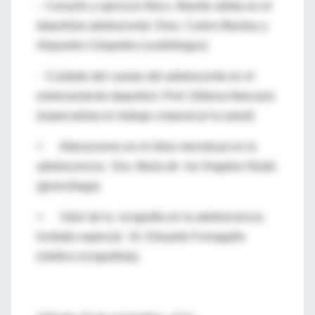
- Corazón y ejercicio físico. Muerte súbita en el
deportista adolescente: Dres. Carlos Mackey y
Alejandro Céspedes (cardiólogos)
- Cuidado del cuerpo del adolescente en el
entrenamiento deportivo: Prof. Débora Abecasis
(especialista en trabajo corporal p/ la salud)
× Alteraciones en el ritmo menstrual en la
adolescencia: Dra. María de los Ángeles Nistal
(ginecóloga).
× Valor de la ecografía en la adolescencia.
Invitado especial: Dr. Eduardo Fumagallo
(médico ecografista).