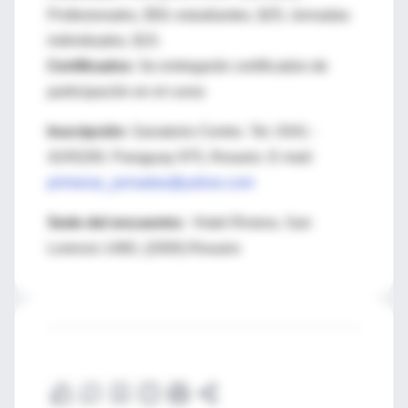
Profesionales, $50; estudiantes, $25; Jornadas
individuales, $15.
Certificados
: Se entregarán certificados de
participación en el curso
Inscripción
: Sanatorio Centro. Tel. 0341 -
4245200. Paraguay 975, Rosario. E-mail:
primeras_jornadas@yahoo.com
Sede del encuentro
: Hotel Riviera. San
Lorenzo 1460, (2000) Rosario