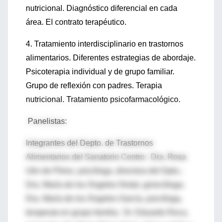
nutricional. Diagnóstico diferencial en cada
área. El contrato terapéutico.
4. Tratamiento interdisciplinario en trastornos
alimentarios. Diferentes estrategias de abordaje.
Psicoterapia individual y de grupo familiar.
Grupo de reflexión con padres. Terapia
nutricional. Tratamiento psicofarmacológico.
Panelistas:
Integrantes del Depto. de Trastornos
Alimentarios del Sanatorio Centro: Dra. Rosa
Utin de Pérez, psicóloga, directora del Dpto.;
Dra. María de los Ángeles Nistal, ginecóloga;
Dra. María de los Ángeles García, psicóloga,
terapeuta en grupo familia; Dr. Eduardo Roca,