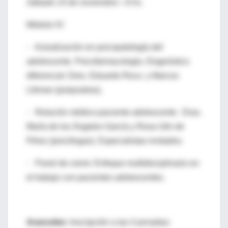
Sábado 15 de noviembre—9 hs.
Módulo IV:
- Actualización en psicopatología del
adolescente. Psicofarmacología. Diagnóstico
diferencial: Dres. Eduardo Roca y Marcos
Libman (psiquiatras).
- Relación médico-paciente adolescente: Dras.
María de los Ángeles García y Rosa Utin de
Pérez (psicólogas). Especialistas invitados.
- Panel de cierre: Enfoque multidisciplinario en
el trabajo con pacientes adolescentes.
Aranceles
: Inscripción a las 4 jornadas: