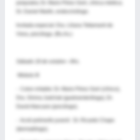
psiquiatra; Dr. Mario Pérez Goiri, clínica médica;
Dr. Daniel Martín, endocrinólogo.
Invitada especial: Dra. Liliana Tettamanti de
Viera, psicóloga. (Bs.As.)
Sábado 18 de octubre—9hs.
Módulo III
- Colon irritable: Dr. Mario Pérez Goiri (clínico),
Dra. Silvina Judchak (gastroenteróloga), Dr.
David Abecasis (psicólogo).
- Acné polimorfo juvenil: Dr. Ricardo Chapo
(dermatólogo).