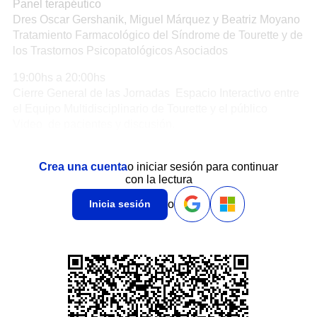
Panel terapéutico
Dres Oscar Gershanik, Miguel Márquez y Beatriz Moyano
Tratamiento Farmacológico del Síndrome de Tourette y de
los Trastornos Psicopatológicos Asociados
19:00hs a 20:00hs
Cierre General de las Jornadas Espacio Interactivo entre
el Equipo Multidisciplinario de Tourette y el público
Video de pacientes y discusión.
Crea una cuenta
o iniciar sesión para continuar
con la lectura
o
Inicia sesión