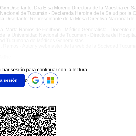
o Gen
Disertante: Dra Elsa Moreno Directora de la Maestría en S
 Nacional de Tucumán - Declarada Heroína de la Salud por la O
ica
Disertante: Representante de la Mesa Directiva Nacional de 
ra. Marta Ramos de Heilbron - Médico Generalista - Docente de
de la Universidad Nacional de Tucumán - Directora del Hospita
edad Tucumana de Médicos Generalistas
. Ramos - Autor y webmaster de la web de la Sociedad Tucum
 Adhe
niciar sesión para continuar con la lectura
o
ia sesión