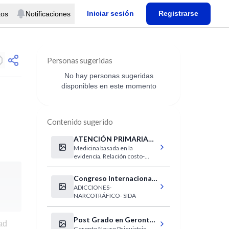
Iniciar sesión
Registrarse
tos
Notificaciones
Personas sugeridas
No hay personas sugeridas
disponibles en este momento
Contenido sugerido
ATENCIÓN PRIMARIA
Medicina basada en la
EN SALUD
evidencia. Relación costo-
eficacia en la asistencia.
Congreso Internacional
ADICCIONES-
sobre Narcotráfico y
NARCOTRÁFICO- SIDA
SIDA
Post Grado en Geronto
ad
Geronto Neuro Psiquiatria