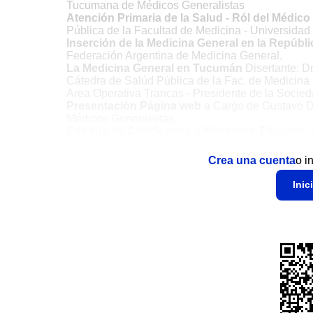
Tucumana de Médicos Generalistas
Atención Primaria de la Salud - Ról del Médic
Pública de la Facultad de Medicina - Universidad
Inserción de la Medicina General en la Repúbl
Federación Argentina de Medicina General.
La Medicina General en Tucumán
Disertante: D
Cátedra de Salúd Pública de la Fac. de Medicina 
Area Operativa Trancas - Presidente de la Soci
Presentación Página web
a Cargo de Gustavo D
Médicos Generalistas
Entrega de Certificados a Miembros Titulares,
Crea una cuenta
o i
Inic