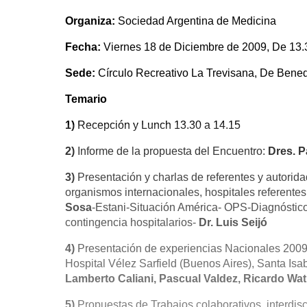
Organiza:
Sociedad Argentina de Medicina
Fecha:
Viernes 18 de Diciembre de 2009, De 13.
Sede:
Círculo Recreativo La Trevisana, De Benede
Temario
1)
Recepción y Lunch 13.30 a 14.15
2)
Informe de la propuesta del Encuentro:
Dres. P
3)
Presentación y charlas de referentes y autorid
organismos internacionales, hospitales referent
Sosa
-Estani-Situación América- OPS-Diagnóstico
contingencia hospitalarios-
Dr. Luis Seijó
4)
Presentación de experiencias Nacionales 2009 (
Hospital Vélez Sarfield (Buenos Aires), Santa Isa
Lamberto Caliani, Pascual Valdez, Ricardo Wa
5)
Propuestas de Trabajos colaborativos interdisc