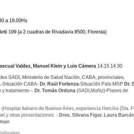
30 a 18.00Hs
tti 199 (a 2 cuadras de Rivadavia 8500, Floresta)
ascual Valdez, Manuel Klein y Luis Cámera
14.15 14.30
ades SADI, Ministerio de Salud Nación, CABA, provinciales,
es.-Situación CABA-
Dr. Raúl Forlenza
-Situación País-MSP
Dr. 
 y tratamiento –
Dr. Tomás Orduna
(SADI,Muñiz)-Planes de
Hospital Italiano de Buenos Aires, experiencia Hercilia (Sta. F
bel y otras presentaciones -
Dres. Silvana Figar, Laura Barcán
tman
iplinarios