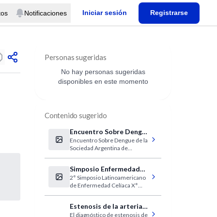
Iniciar sesión
Registrarse
tos
Notificaciones
Personas sugeridas
No hay personas sugeridas
disponibles en este momento
Contenido sugerido
Encuentro Sobre Dengue
Encuentro Sobre Dengue de la
(SAM)
Sociedad Argentina de
Medicina.
Simposio Enfermedad
2° Simposio Latinoamericano
Celíaca
de Enfermedad Celíaca X°
Curso de Intestino Delgado y
Colon
Estenosis de la arteria
El diagnóstico de estenosis de
renal