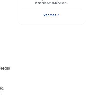
la arteria renal debe ser
considerado en cualquier
paciente con antecedentes de
hipertensión graves o
Ver más
resistente. Mientras se
esperan los resultados de
nuevos estudios, todavía es
incierto cuál es el mejor
tratamiento.
Sergio
é),
,