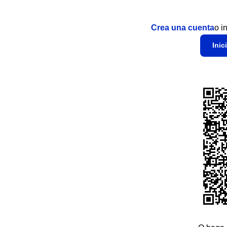
Crea una cuenta
o i
Inic