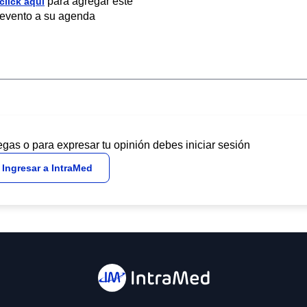
para agregar este
click aquí
evento a su agenda
egas o para expresar tu opinión debes iniciar sesión
Ingresar a IntraMed