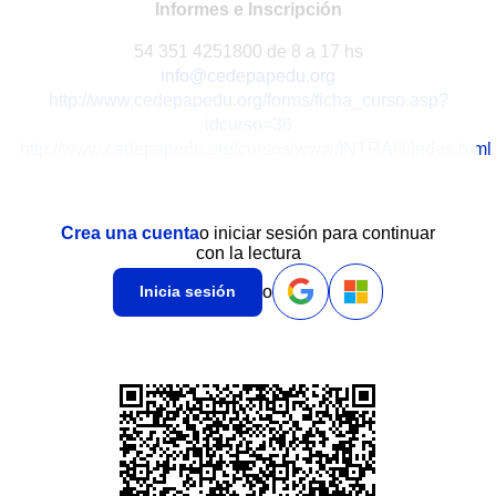
Informes e Inscripción
54 351 4251800 de 8 a 17 hs
info@cedepapedu.org
http://www.cedepapedu.org/forms/ficha_curso.asp?
idcurso=36
http://www.cedepapedu.org/cursos/www/INTRAH/index.html
Crea una cuenta
o iniciar sesión para continuar
con la lectura
o
Inicia sesión