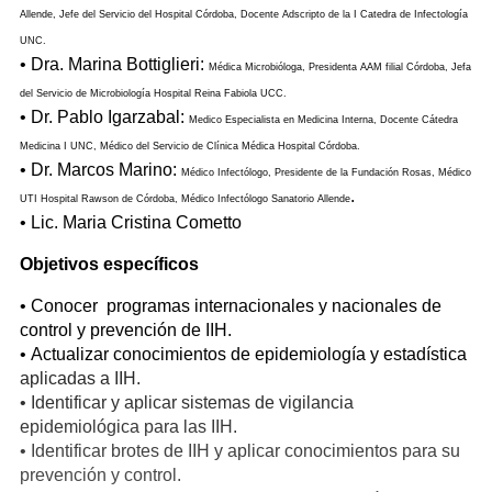
Allende, Jefe del Servicio del Hospital Córdoba, Docente Adscripto de la I Catedra de Infectología
UNC.
• Dra. Marina Bottiglieri:
Médica Microbióloga, Presidenta AAM filial Córdoba, Jefa
del Servicio de Microbiología Hospital Reina Fabiola UCC.
• Dr. Pablo Igarzabal:
Medico Especialista en Medicina Interna, Docente Cátedra
Medicina I UNC, Médico del Servicio de Clínica Médica Hospital Córdoba.
• Dr. Marcos Marino:
Médico Infectólogo, Presidente de la Fundación Rosas, Médico
.
UTI Hospital Rawson de Córdoba, Médico Infectólogo Sanatorio Allende
• Lic. Maria Cristina Cometto
Objetivos específicos
• Conocer programas internacionales y nacionales de
control y prevención de IIH.
• Actualizar conocimientos de epidemiología y estadística
aplicadas a IIH.
• Identificar y aplicar sistemas de vigilancia
epidemiológica para las IIH.
• Identificar brotes de IIH y aplicar conocimientos para su
prevención y control.