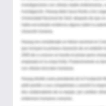
investigaciones con células madre embrionarias, vu
investigación. Hwang debe hacer frente a los cargo
Universidad Nacional de Seúl, después de que un 
había encontrado evidencia alguna sobre la autentic
clonación humana.
Hwang era considerado un héroe nacional en Core
que incluyen la primera clonación de un embrión 
2005 dio a conocer al mundo el primer perro clon
empleada en la oveja Dolly. Posteriormente se dem
con células troncales humanas.
Hwang dimitió como presidente de la Fundación Mu
pidió perdón a sus compatriotas y asumió la respon
dos colaboradores de su equipo, por cambiar célu
embriones humanos comunes.