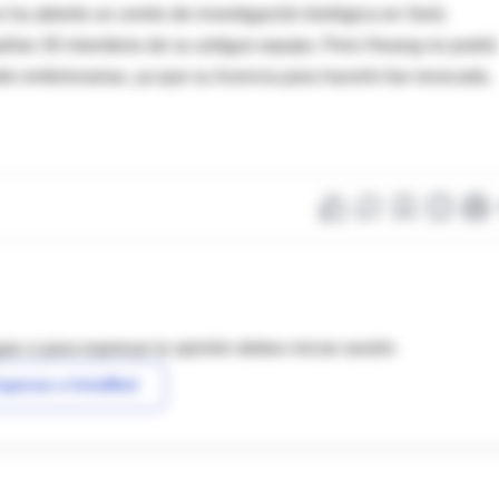
 ha abierto un centro de investigación biológica en Seúl,
mpañan 30 miembros de su antiguo equipo. Pero Hwang no podrá
re embrionarias, ya que su licencia para hacerlo fue revocada.
as o para expresar tu opinión debes iniciar sesión
ngresar a IntraMed