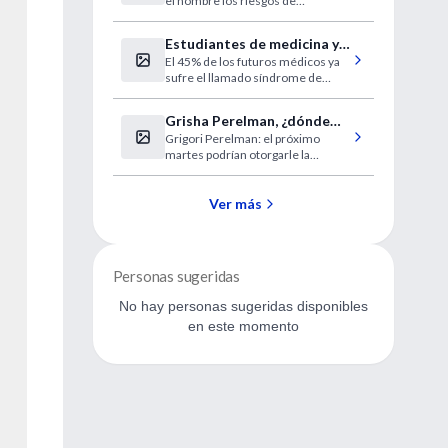
el hombre los riesgos de
infectarse con VIH, podría
prontamente pasar a integrar el
Estudiantes de medicina y
conjunto de armas con la epidemia
El 45% de los futuros médicos ya
médicos 'quemados'
del SIDA.
sufre el llamado síndrome de
desgaste profesional antes de
acabar los estudios.
Grisha Perelman, ¿dónde
Grigori Perelman: el próximo
estás?
martes podrían otorgarle la
célebre medalla Fields, el Nobel
de los matemáticos.
Ver más
Personas sugeridas
No hay personas sugeridas disponibles
en este momento