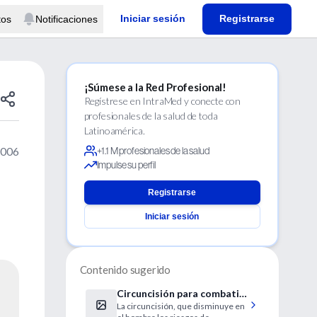
Iniciar sesión
Registrarse
tos
Notificaciones
¡Súmese a la Red Profesional!
Regístrese en IntraMed y conecte con
profesionales de la salud de toda
Latinoamérica.
2006
+1.1 M profesionales de la salud
Impulse su perfil
Registrarse
Iniciar sesión
Contenido sugerido
Circuncisión para combatir
La circuncisión, que disminuye en
el SIDA