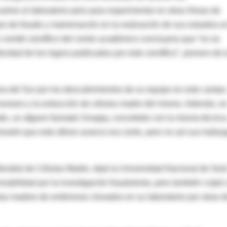
elve al laboratorio pero para experimentar en otras líneas de
s de fraude y malversación en la realización de sus estudios e
comité científico del centro académico concluyera que “no se
idad de los logros publicados por este científico”, pionero de l
a del Sur por los descubrimientos de su equipo en este campo
humano y la extracción de células madre del mismo. Además, e
ado, un afgano llamado Snuppy, concebido con la misma técnic
ostró que este último avance era cierto, pero no así sus hallaz
ndial de Células Madre, dejó la Universidad Nacional de Seúl
sabilidad por la investigación fraudulenta, pero también culpó 
las madres de embriones clonados en su laboratorio por otras d