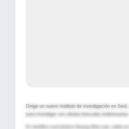
Dirige un nuevo instituto de investigación en Seúl
para investigar con células troncales embrionarias
El científico surcoreano Hwang Woo-suk, caído en