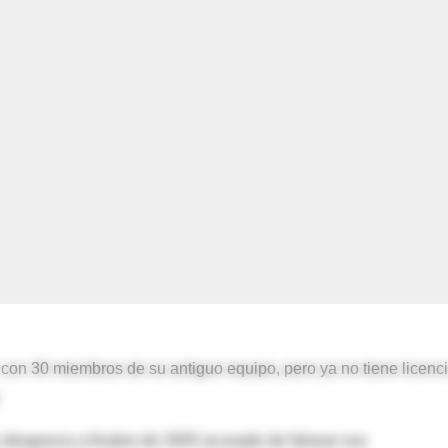
, con 30 miembros de su antiguo equipo, pero ya no tiene licenc
 desgracia a finales de 2005 acusado de falsear sus