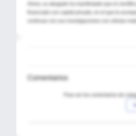
Ahora, su abogado ha manifestado que el científico
financiado con capital privado, en el que le aco
continuar con sus investigaciones con células mad
Comentarios
Para ver los comentarios de coleg
I