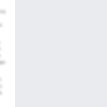
n la
a
,
n
a
gos
,
a
e