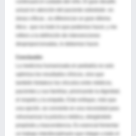
continuará el cuidado del niño. El gran desafío
actual en atención del paciente sobretodo en
áreas críticas , es diferenciar un gran dilema
ético; que no todo lo que podemos hacer, y me
refiero a la definición de intervenciones
desproporcionadas, lo debemos hacer.
Conclusión
La medicina humanizada en pediatría no solo
optimiza los resultados clínicos, sino que
también fortalece los vínculos entre médicos,
pacientes y sus familias, priorizando la dignidad,
el respeto y la empatía. Este enfoque, más que
una opción, se convierte en una necesidad para
rehumanizar la práctica médica, otorgándole
propósito y trascendencia. Es esencial fomentar
un trabajo interdisciplinario que integre a todo el