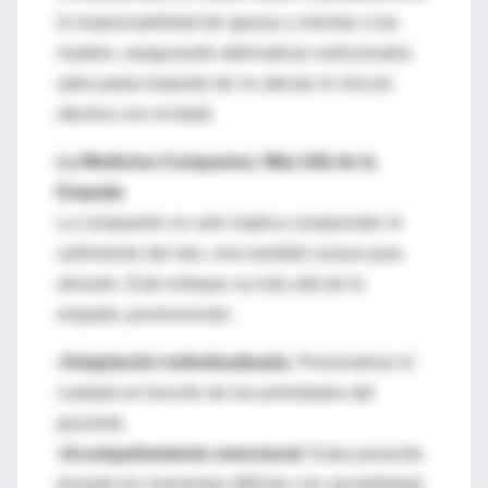
la responsabilidad de apoyar y orientar a las
madres, asegurando alternativas nutricionales
adecuadas tratando de no afectar el vínculo
afectivo con el bebé.
La Medicina Compasiva: Más Allá de la
Empatía
La compasión no solo implica comprender el
sufrimiento del otro, sino también actuar para
aliviarlo. Este enfoque va más allá de la
empatía, promoviendo:
•Adaptación individualizada:
Personalizar el
cuidado en función de las prioridades del
paciente.
•Acompañamiento emocional:
Estar presente
durante los momentos difíciles con sensibilidad.