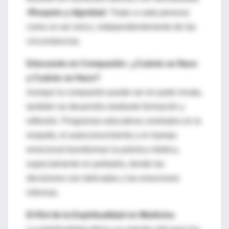
•Respeto y dignidad:
Tratar a cada persona
como un ser único, independientemente de las
circunstancias.
Educando en Compasión: ¿Cuánto se Nace
y Cuánto se Hace?
Aunque la compasión puede ser en parte innata,
también se desarrolla mediante formación y
reflexión. Programas educativos centrados en la
empatía, el autoconocimiento y el manejo
emocional transforman la práctica médica,
especialmente en pediatría, donde las
decisiones son delicadas y las emociones
intensas.
El Rol de la Espiritualidad en Medicina