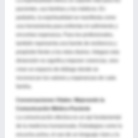
La espiritualidad ofrece un soporte vital para los
pacientes, sus familias y los médicos. En
pediatría, la espiritualidad se manifiesta como
una herramienta para enfrentar el sufrimiento y
encontrar esperanza. Para los profesionales,
también representa una fuente de resiliencia y
propósito frente a los retos diarios. Integrar esta
dimensión no significa imponer creencias, sino
crear un espacio de diálogo donde se
reconozcan los valores y esperanzas de cada
familia.
Conversaciones Vitales: Mejorando la
Comunicación Médico-Paciente
La comunicación efectiva es un eje fundamental
de la medicina humanizada. Estrategias como la
escucha activa, el uso de un lenguaje claro y la