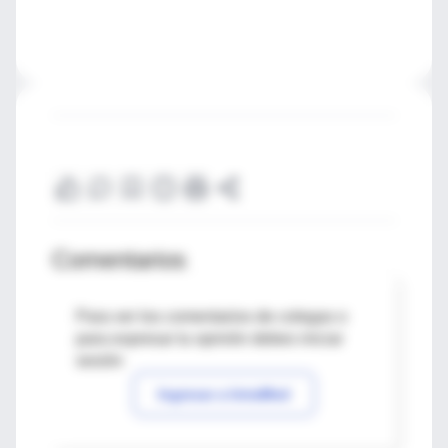
Comentarios
Para ver los comentarios de colegas o
para expresar tu opinión debes iniciar
sesión
Ingresar a IntraMed