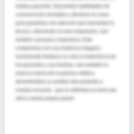
médico-paciente. Desarrollar habilidades de
comunicación sensibles y efectivas es clave
para garantizar una atención que trascienda lo
técnico, ofreciendo no solo tratamiento, sino
también consuelo y esperanza. Este
compromiso con una medicina integral y
humanizada fortalece no solo la experiencia de
los pacientes y sus familias, sino también la
esencia misma de la práctica médica,
devolviéndole su sentido más profundo a
nuestra vocación , que en definitiva es tener por
oficio nuestra propia pasión.