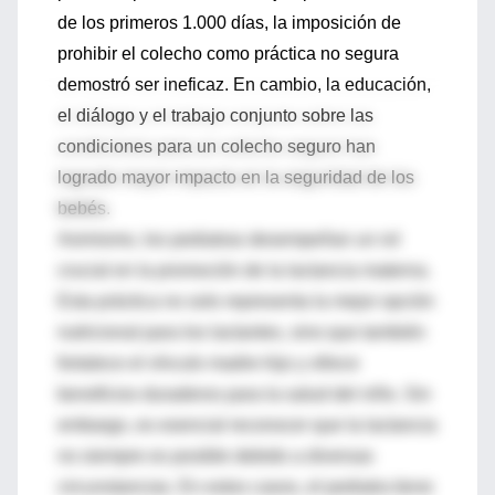
de los primeros 1.000 días, la imposición de
prohibir el colecho como práctica no segura
demostró ser ineficaz. En cambio, la educación,
el diálogo y el trabajo conjunto sobre las
condiciones para un colecho seguro han
logrado mayor impacto en la seguridad de los
bebés.
Asimismo, los pediatras desempeñan un rol
crucial en la promoción de la lactancia materna.
Esta práctica no solo representa la mejor opción
nutricional para los lactantes, sino que también
fortalece el vínculo madre-hijo y ofrece
beneficios duraderos para la salud del niño. Sin
embargo, es esencial reconocer que la lactancia
no siempre es posible debido a diversas
circunstancias. En estos casos, el pediatra tiene