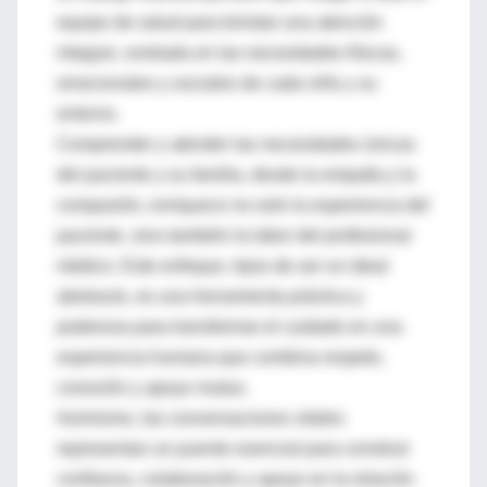
equipo de salud para brindar una atención
integral, centrada en las necesidades físicas,
emocionales y sociales de cada niño y su
entorno.
Comprender y atender las necesidades únicas
del paciente y su familia, desde la empatía y la
compasión, enriquece no solo la experiencia del
paciente, sino también la labor del profesional
médico. Este enfoque, lejos de ser un ideal
abstracto, es una herramienta práctica y
poderosa para transformar el cuidado en una
experiencia humana que combina respeto,
conexión y apoyo mutuo.
Asimismo, las conversaciones vitales
representan un puente esencial para construir
confianza, colaboración y apoyo en la relación