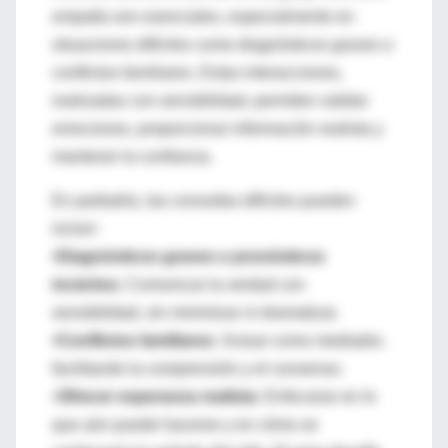
empatía son esenciales, especialmente en
situaciones difíciles como diagnósticos graves o
conflictos familiares. Estas interacciones,
realizadas con sensibilidad, permiten validar
emociones, proporcionar información realista y
mantener la confianza.
En pediatría, las consultas difíciles pueden
incluir:
•Diagnósticos graves o pronósticos
inciertos:
Comunicar la verdad con
sensibilidad, sin minimizar ni dramatizar.
•Conflictos familiares:
Actuar como mediador,
facilitando la comprensión y el consenso.
•
Ofrecer esperanza realista:
Enfocarse en lo
que aún puede hacerse y en cómo se