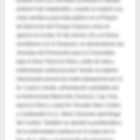
también tuvo sus Jornadas ya desde el sábado
anterior 9 de Septiembre, cuando se realizó una
clase aeróbica para todo público en el Playón
de Ejercicios del Parque Urquiza como se
aprecia en la foto. El día viernes 16 y en forma
simultánea con el Simposio, se desarrollaron las
Jornadas de Prevención para la Comunidad,
bajo el lema “Ejercicio físico, estilo de vida y
enfermedad cardiovascular” donde se trataron
interesantes ponencias sobre tabaquismo por el
Dr. Carlos Lorente, alimentación saludable por
la Nutricionista María Inés Somoza, Cap. Fed.,
ejercicio físico y salud Dr. Ricardo Stein, Estres
y Cardiopatía la Lic. Maris Gassman (psicóloga
del Centro). También se abordó la problemática
de la enfermedad cardíaca en la mujer por la