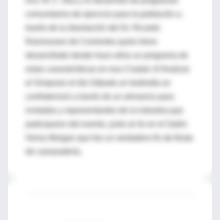
Dra. M. C. Illou y el desarrollo de programas
comunitarios de ejercicio para la población a
través de la disertación del Dr. Ricardo
Rasmussen de Corrientes quien tiene
desarrollado desde hace años un programa de
estas características en esa Ciudad. Al finalizar
el Simposio el día Sábado al mediodía se
confraternizó a través de un almuerzo para
invitados y representantes de la industria que
participaron del evento, junto al río en el Salón
Henry Morgan que fue un verdadero fin de fiesta
de camaradería.