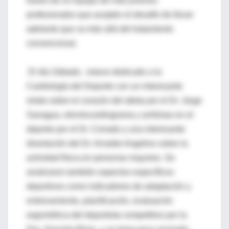
través de un equipo de más jóvenes
profesionales que acepten el desafío de llevar
adelante que va más allá del tratamiento
convencional.
El día Sábado, estuvo dedicado a la
Cardiología del Deporte con un interesante
relato sobre el corazón del atleta por el Dr. Jorge
Sanagua, electrocardiograma y arritmias en el
deporte por el Dr. Corrado y una interesante
disertación del Dr. Arnaldo Angelino sobre la
actividad física en personas mayores. Se
analizaron también aspectos específicos
deportivos como indicadores de adaptación y
entrenamiento, planificación, evaluación
ergométrica del deportista competitivo por la