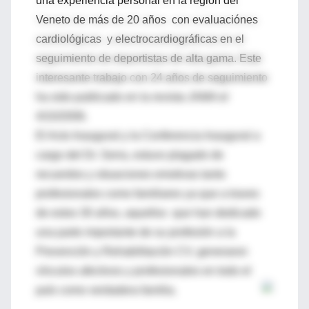
una experiencia personal en la región del
Veneto de más de 20 años con evaluaciónes
cardiológicas y electrocardiográficas en el
seguimiento de deportistas de alta gama. Este
interesante trabajo con 24 años de seguimiento
ha sido publicado en la revista JAMA el
4/10/2006.
El Acto Inaugural y la Conferencia Inaugural a
cargo del Dr. Serra, estuvo plagado de
recuerdos y situaciones emotivas tanto
profesionales como familiares ya que a traves
de estos 30 años, aquellos que han dedicado
una parte importante de su profesión a la
Prevención y Rehabilitación CV, generaron
vínculos afectivos y profesionales en todo el
país como verdadera familia.