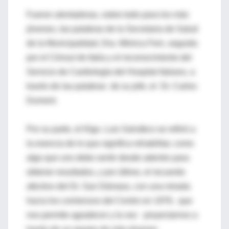
Fueron alentadoras, sobre todo para los más
jóvenes, las palabras de la Secretaria de Salud
de la Municipalidad, Dra. Mónica Fein, seguida
por el Cónsul de Italia y el reconocimiento del
Servicio de Cardiología del Hospital Italiano, a
través de las palabras de su jefe, el Dr. Carlos
Dumont.
Por su parte, el Klgo. Luis Salvático se refirió a
la esencia de lo que significa rehabilitar, como
algo que uno debe sentir desde adentro para
obtener resultados, y por último, el recuerdo
afectivo del Dr. San Dámaso, con una mirada
hacia los comienzos del Centro en 1976, que
nos permite agradecer y la vez proyectarnos a