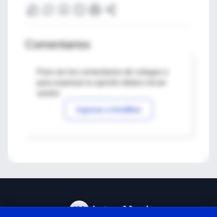
Comentarios
Para ver los comentarios de colegas o
para expresar tu opinión debes iniciar
sesión
Ingresar a IntraMed