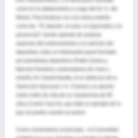
Dra. Graciela Brion, y un tema poco revisado
como es la rabdomiolisis a cargo del Dr. H. del
Monte. Para finalizar con una mesa estrella
como fue “El deporte, el actor, el espectador y la
prevención” donde además de analizar
aspectos del entrenamiento y la nutrición del
deportista, hubo un interesante panel formado
por periodistas deportivos (Pablo Gavira y
Marcelo Ramírez), entrenadores (Dr Jose L.
Imhoff y Dr. Daniel Baetti), el ex defensor de la
Selección Nacional J. A. Chamot y la opinión
sobre estilo de vida de un maratonista de 80
años (Carlos Sacchi), que dejó un ejemplo de lo
que se puede cuando se quiere.
Como comentamos al principio, la Comunidad