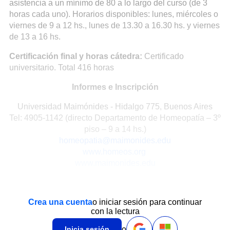
asistencia a un mínimo de 80 a lo largo del curso (de 3
horas cada uno). Horarios disponibles: lunes, miércoles o
viernes de 9 a 12 hs., lunes de 13.30 a 16.30 hs. y viernes
de 13 a 16 hs.
Certificación final y horas cátedra:
Certificado
universitario. Total 416 horas
Informes e Inscripción
Universidad Maimónides - Hidalgo 775, Buenos Aires
Tel: 4905-1142 (directo Departamento de Homeopatía – 3º
piso – 9 a 14 hs.)
homeopatia@maimonides.edu
www.homeos.org
www.maimonides.edu
Crea una cuenta
o iniciar sesión para continuar
con la lectura
o
Inicia sesión