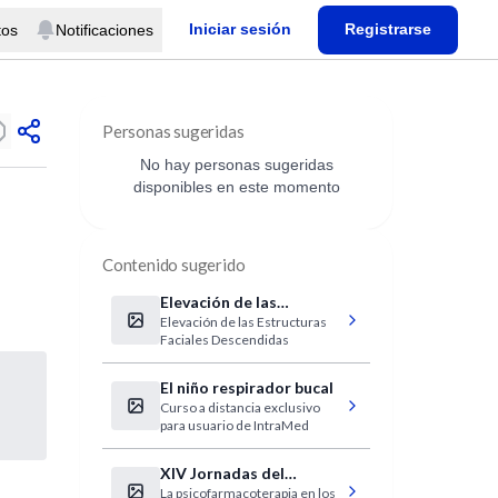
Iniciar sesión
Registrarse
tos
Notificaciones
Personas sugeridas
No hay personas sugeridas
disponibles en este momento
Contenido sugerido
Elevación de las
Elevación de las Estructuras
Estructuras Faciales
Faciales Descendidas
Descendidas
El niño respirador bucal
Curso a distancia exclusivo
para usuario de IntraMed
XIV Jornadas del
La psicofarmacoterapia en los
Capítulo de