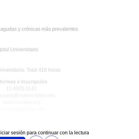
agudas y crónicas más prevalentes
ital Universitario
niversitario. Total 416 horas
formes e Inscripción
11-4905-1142
opatia@maimonides.edu
www.homeos.org
ww.maimonides.edu
niciar sesión para continuar con la lectura