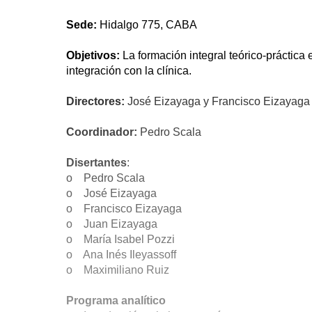
Sede:
Hidalgo 775, CABA
Objetivos:
La formación integral teórico-práctica
integración con la clínica.
Directores:
José Eizayaga y Francisco Eizayaga
Coordinador:
Pedro Scala
Disertantes
:
o Pedro Scala
o José Eizayaga
o Francisco Eizayaga
o Juan Eizayaga
o María Isabel Pozzi
o Ana Inés Ileyassoff
o Maximiliano Ruiz
Programa analítico