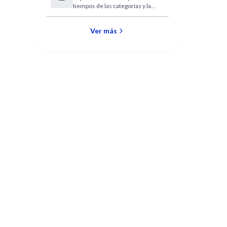
tiempos de las categorías y las
Psicofarmacología de
dimensiones
APSA
Ver más