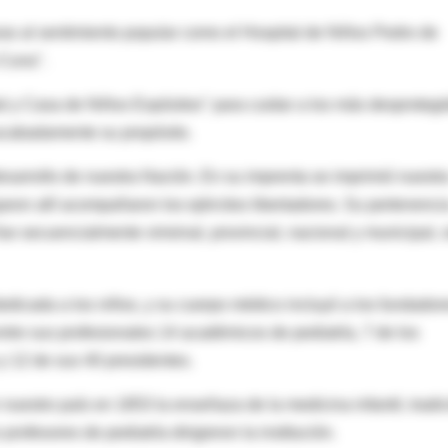
aras al sentimiento popular como el Hospital de Niños Pedro de
 Cuna".
l y Casa de Niños Expósitos" para cuidar a los más desprotegi
acabadamente su propósito.
sarrollo de nuestra Nación. En su imprenta se imprimió nuestr
ron allí acompañaron los ejércitos libertadores. Su pertenenci
ue secuencialmente virreinal, provincial, nacional y municipal, 
dicada a los niños, y su cuerpo médico incluyó a los fundador
ntre sus profesionales 14 académicos de pediatría, 7 de los
y 12 de sus 40 presidentes.
 nuestro país en 1853 la enseñaza de la medicina infantil, tradi
rofesores de pediatría dirigieron la institución.