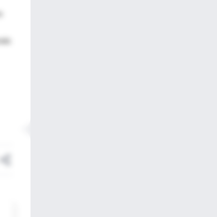
s
endo