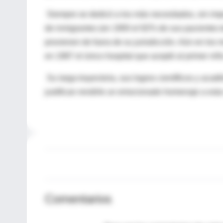
Siempre se dedicó a los más necesitados, sin impo
de inmigrantes (en 1900 el 82% de sus pacientes t
provienen de fuera de su jurisdicción. Aún en los 
en 1987 el único hospital que aceptó al primer ni
Su larga trayectoria, sus logros científicos y ac
justifican rendirle un emocionado homenaje a esta
Comentarios