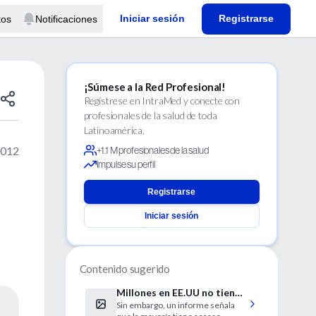
Iniciar sesión
Registrarse
tos
Notificaciones
¡Súmese a la Red Profesional!
Regístrese en IntraMed y conecte con
profesionales de la salud de toda
Latinoamérica.
2012
+1.1 M profesionales de la salud
Impulse su perfil
Registrarse
Iniciar sesión
Contenido sugerido
Millones en EE.UU no tienen
Sin embargo, un informe señala
su presión arterial alta bajo