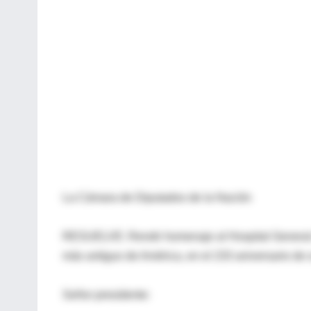
La Cámara de Diputados de la Nación
RESUELVE: Rendir homenaje al Hospital General d
más antiguo de América, en el 233 aniversario de 
Señor presidente: