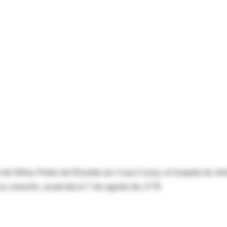
e Niños Pedro de Elizalde (ex Casa Cuna), el hospital de niñ
su creación, acaecida el 7 de agosto de 1779