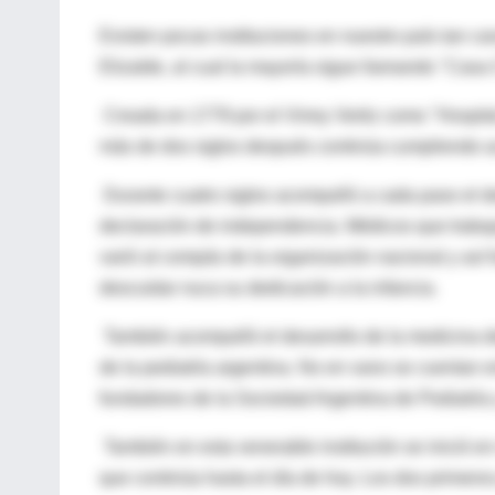
Existen pocas instituciones en nuestro país tan c
Elizalde, al cual la mayoría sigue llamando "Casa
Creada en 1779 por el Virrey Vertiz como "Hospita
más de dos siglos después continúa cumpliendo 
Durante cuatro siglos acompañó a cada paso el de
declaración de independencia. Médicos que trabaja
varió al compás de la organización nacional y así f
descuidar nuca su dedicación a la infancia.
También acompañó el desarrollo de la medicina de
de la pediatría argentina. No en vano se cuentan e
fundadores de la Sociedad Argentina de Pediatría 
También en esta venerable institución se inició en
que continúa hasta el día de hoy. Los dos primeros p