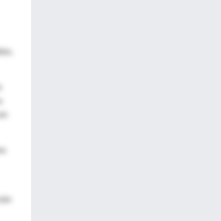
dos,
a
a
sin
es
ción