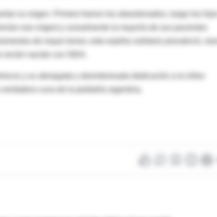
rtar su origen. Primero fueron los abandonados, luego los hijo
enían ese origen) y actualmente la mayoría de sus pacientes
momentos de mayor temor, este espíritu solidario prevaleció, si
ño recién nacido con SIDA.
adémicos y su abnegada y desinteresada dedicación a la niñez
 verdadera cuna de la pediatría argentina.