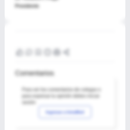
Presidente
Comentarios
Para ver los comentarios de colegas o
para expresar tu opinión debes iniciar
sesión
Ingresar a IntraMed