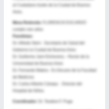
al Ciudadano ilustre de la Ciudad de Buenos
Aires.
Mesa Redonda:
FLORENCIO ESCARDÓ
cumple cien años
Panelistas:
Dr. Alfredo Stern - Secretario de Salud del
Gobierno la Ciudad de Buenos Aires
Dr. Guillermo Jaim Etcheverry – Rector de la
Universidad de Buenos Aires
Dr. Fernando Matera - Ex-Decano de la Facultad
de Medicina
Dr. Carlos Alberto Cánepa - Director del
Hospital de Niños.
Coordinador:
Dr. Teodoro F. Puga