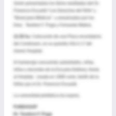
Serán presentados los libros reeditados del Dr.
Florencio Escardó “Los Derechos del Niño” y
“Moral para Médicos” y actualizados por los
Dres. Teodoro F. Puga y Fernando Matera.
12.30 hs.
Colocación de una Placa recordatoria
del Centenario, en su querida SALA 17 del
mismo Hospital.
Al homenaje concurrirán autoridades, niñas,
niños y docentes de la Escuela Aletheia, frente
al Hospital, creada en 1968 como Jardín de la
Niñez por el Dr. Florencio Escardó.
La comunidad pediátrica los espera.
FUNDASAP
Dr. Teodoro F. Puga