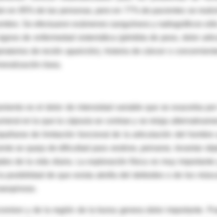
or en 85% de las personas, pero en 77% de pacientes se realiz
ombro. Se efectuaron exámenes sanguíneos y radiográficos sól
signos de enfermedad sistemática (pérdida de peso, dolor artic
iratorios de recién aparición), historia de cáncer o concernient
neralización ósea.
iento es el dolor de intensidad variable que se exacerba por
ral en la que la cápsula se contrae y se relaja alternativame
añarse de limitación funcional de la articulación del hombro
ente se queja de dificultad para vestirse, peinarse, levantar obj
es de la vida diaria. La exploración física es muy importante 
a posibilidad de que exista atrofia del deltoides o de los músc
raespinoso.
cromion y de la región de la bursa genera dolor importante. P