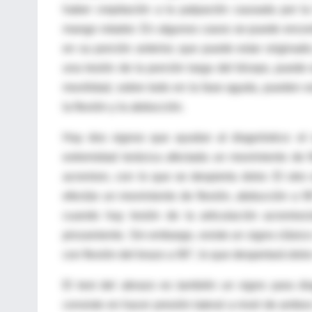
haber crepitación a la palpación causada por la 
mango rotador. En algunos casos se puede encontr
en su porción anterior, que puede estar originado
una lesión de la porción larga del bíceps, puede e
movilidad, sobre todo en la fase aguda, pueden es
la flexión y la abducción.
Hay dos signos que ayudan al diagnóstico: el 
extremidad torácica afectada un movimiento de 
acromion, con lo que se despierta dolor. El otro
efectúe un movimiento de flexión, abducción a 90
cuando hay lesión de la articulación acromio
pinzamiento. Sin embargo, existe un signo clásico
con flexión del brazo a 90°, lo que despertará dolor
El test del abrazo es también un signo para diag
consiste en hacer presión lateral a nivel de ambos