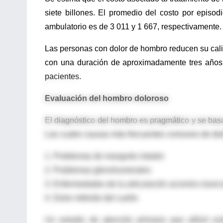
siete billones. El promedio del costo por episod
ambulatorio es de 3 011 y 1 667, respectivamente.
Las personas con dolor de hombro reducen su calid
con una duración de aproximadamente tres años
pacientes.
Evaluación del hombro doloroso
El diagnóstico del hombro es pragmático y se basa
Las cuatro causas más frecuentes comunes de dol
1. Problemas de manguito rotador
2. Problemas glenohumerales
3. Enfermedades de la articulación acromio-clavicu
4. Dolor referido del cuello
Un estudio de atención primaria que utilizó e