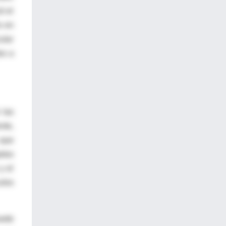
ó el
o en
ular
es a
 las
nte,
 que
etos
y el
ulos
uede