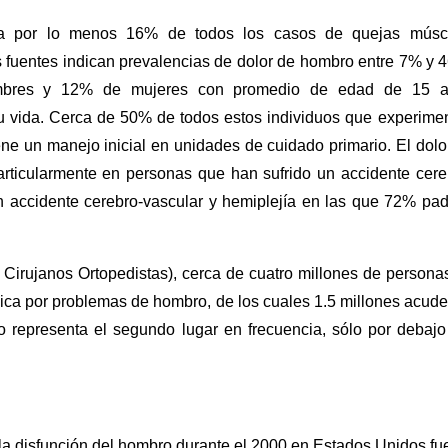
ta por lo menos 16% de todos los casos de quejas músc
s fuentes indican prevalencias de dolor de hombro entre 7% y 
mbres y 12% de mujeres con promedio de edad de 15 a
u vida. Cerca de 50% de todos estos individuos que experime
e un manejo inicial en unidades de cuidado primario. El dolo
rticularmente en personas que han sufrido un accidente cere
on accidente cerebro-vascular y hemiplejía en las que 72% pa
irujanos Ortopedistas), cerca de cuatro millones de persona
a por problemas de hombro, de los cuales 1.5 millones acude
o representa el segundo lugar en frecuencia, sólo por debajo
 la disfunción del hombro durante el 2000 en Estados Unidos fu