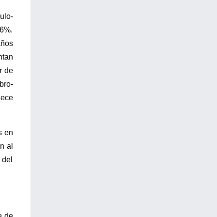
ulo-
46%.
ños
ntan
r de
bro-
dece
s en
n al
 del
e de