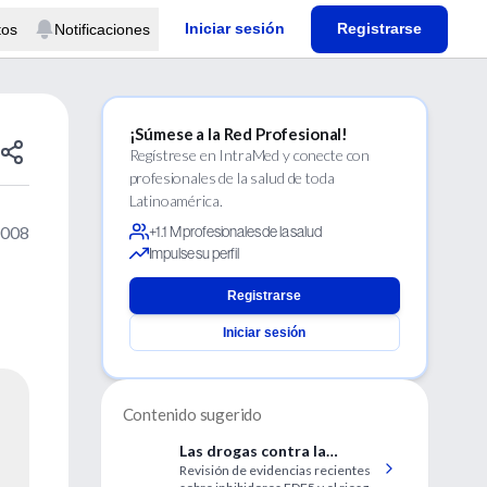
Iniciar sesión
Registrarse
tos
Notificaciones
¡Súmese a la Red Profesional!
Regístrese en IntraMed y conecte con
profesionales de la salud de toda
Latinoamérica.
2008
+1.1 M profesionales de la salud
Impulse su perfil
Registrarse
Iniciar sesión
Contenido sugerido
Las drogas contra la
Revisión de evidencias recientes
disfunción eréctil y la