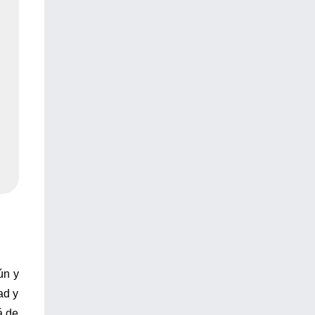
ún y
ad y
á de