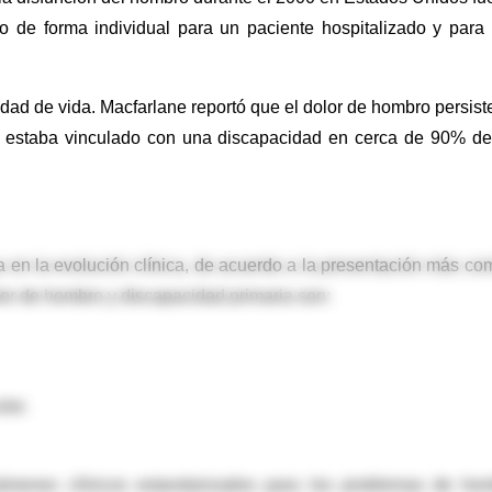
io de forma individual para un paciente hospitalizado y para
ad de vida. Macfarlane reportó que el dolor de hombro persist
 estaba vinculado con una discapacidad en cerca de 90% de
 en la evolución clínica, de acuerdo a la presentación más co
or de hombro y discapacidad primaria son:
lar.
xámenes clínicos estandarizados para los problemas de ho