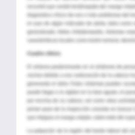
encontró que existió tendinopatía del mango rotad
diagnóstico clínico de uno o más problemas del h
el caso de algún indicador de alerta, tales como 
generalizado, fiebre, linfadenopatía, síntomas resp
características locales como lesión tumoral, desmi
Cuadro clínico
El síntoma predominante en el síndrome de pinzam
noches debido a una subluxación de la cabeza hume
generando el dolor. Estos síntomas pueden acomp
puede llegar a la rigidez en la fase aguda; el paci
por encima de su cabeza, así como otras actividad
primer paso de la inspección consiste en buscar l
que integran el mango rotador, sobre todo del sup
La palpación de la región del borde lateral del a