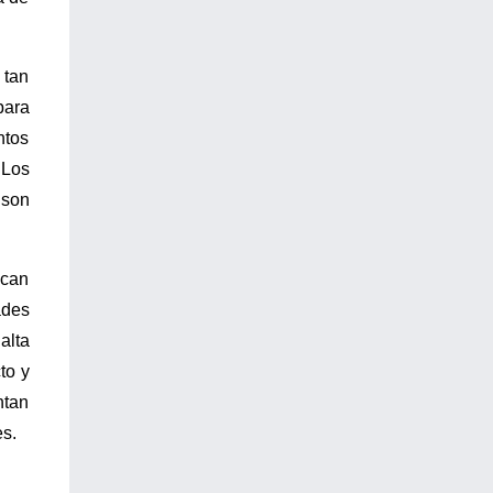
 tan
para
ntos
 Los
 son
scan
ades
alta
to y
ntan
es.