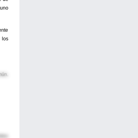
 uno
ente
 los
mún.
mbro