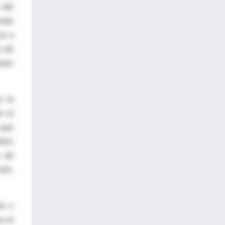
 del
todo
ia a
s de
para
n la
e el
 que
tivo
e de
ión,
ar y
a el