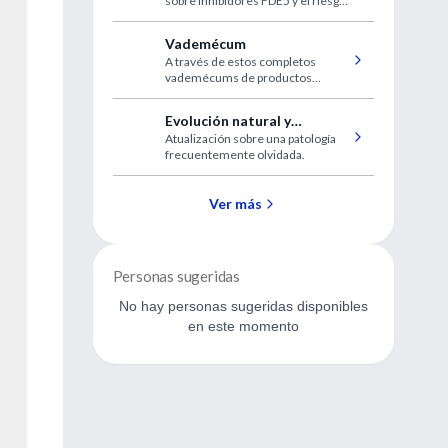
sobre inhibidores FDE5 y el riesgo
NOIANA
de neuropatía óptica isquémica
anterior no arterítica (NOIANA)
Vademécum
A través de estos completos
vademécums de productos
medicinales, Ud. podrá encontrar
rápidamente el producto buscado,
Evolución natural y
ya sea por nombre comercial,
Atualización sobre una patología
consecuencias de la
droga, laboratorio o acción
frecuentemente olvidada.
terapéutica.
amiloidosis AA sistémica
Ver más
Personas sugeridas
No hay personas sugeridas disponibles
en este momento