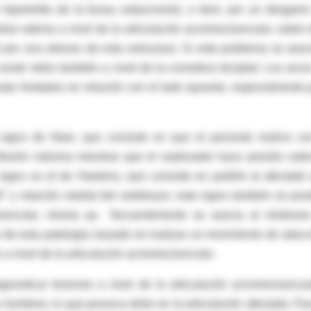
hipertrofia de la bursa subacromial, o bien, por un desgarre
ar edema a nivel de la articulación acromioclavicular, sobre 
 por una artrosis de esta estructura. Si este problema se asoc
xistir dolor también a nivel de la corredera bicipital. Los arco
tar limitados en relación con el lado opuesto, especialmente 
signo de Neer, que consiste en que el paciente realice co
flexión máxima mientras que el explorador hace presión sobr
 signo es el de Hawkins, que consiste en pedirle al afectado
° y rotación medial del antebrazo; este signo también es posi
clavicular, misma qu frecuentemente se asocia al síndrom
 de esta patología, basado en realizar un movimiento de aducc
 a nivel de la articulación acromioclavicular.
nosticar lesiones a nivel de la articulación acromioclavicul
 hombros, lo que provoca dolor en la articulación afectada. Par