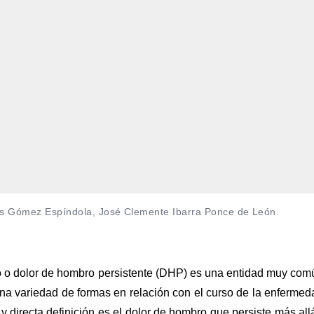
los Gómez Espíndola, José Clemente Ibarra Ponce de León.
 o dolor de hombro persistente (DHP) es una entidad muy com
 una variedad de formas en relación con el curso de la enfermed
 y directa definición es el dolor de hombro que persiste más all