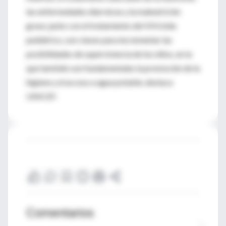
las enfermedades diarreicas y la malnutrición
grave, junto con el tratamiento del VIH/sida
pediátrico, son claves para incrementar las
posibilidades de supervivencia de los niños, en la
que también son fundamentales la promoción de la
higiene y el acceso a agua potable, destaca
UNICEF.
Comentarios