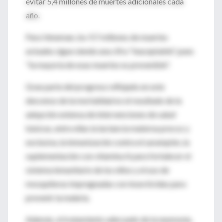
evitar 5,4 millones de muertes adicionales cada
año.
Para Veneman, los 9,7 millones de muertes
actuales sigue siendo una cifra "inaceptable", pues
"la mayoría de esas muertes es prevenible".
Gran parte del progreso reflejado en este
descenso de la mortalidad es el resultado de la
adopción extensa de intervenciones de salud
básicas, entre ellas la lactancia materna precoz y
exclusiva, la inmunización contra el sarampión, la
suplementación con vitamina A para fortalecer el
sistema inmunitario de los niños y el uso de
mosquiteras impregnadas con insecticidas para
prevenir la malaria.
Además, el tratamiento adecuado de la neumonía,