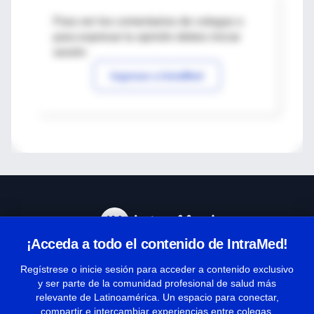
Para ver los comentarios de colegas o
para expresar tu opinión debes iniciar
sesión
Ingresar a IntraMed
¡Acceda a todo el contenido de IntraMed!
Centro de Ayuda
Regístrese o inicie sesión para acceder a contenido exclusivo
y ser parte de la comunidad profesional de salud más
relevante de Latinoamérica. Un espacio para conectar,
Términos y condiciones
compartir e intercambiar experiencias entre colegas.