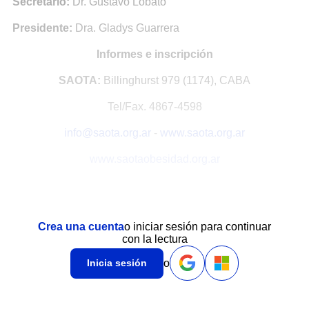
Secretario:
Dr. Gustavo Lobato
Presidente:
Dra. Gladys Guarrera
Informes e inscripción
SAOTA:
Billinghurst 979 (1174), CABA
Tel/Fax. 4867-4598
info@saota.org.ar
-
www.saota.org.ar
www.saotaobesidad.org.ar
Crea una cuenta
o iniciar sesión para continuar
con la lectura
o
Inicia sesión