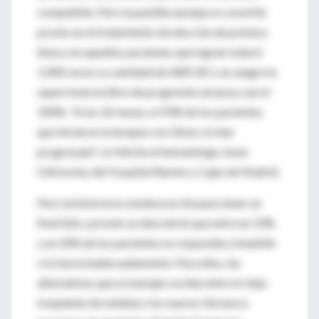
compatible. Pero la pastilla naranja se convirtió
pronto en el tratamiento de elección de primera
línea y en aquellos pacientes que logran reducir
1.000 veces su cantidad de ABR-BCL en sangre la
supervivencia libre de progresión alcanza casi el
100%. "A los 32 meses, el 93% de los pacientes
que iniciaron la terapia con Glivec no han
progresado", se felicita el hematólogo Jesús
Odriozola, del Hospital Ramón y Cajal, de Madrid.
Pero la historia no estaba escrita para tener un
final feliz y pronto se descubrió que entre un 10%
y un 20% de los pacientes no respondía a imatinib
o lo hacía inadecuadamente. Para ellos, las
alternativas que se barajan oscilan entre el viejo
trasplante de médula o los nuevos fármacos