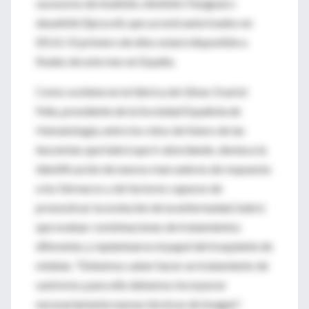
sucesores de imatinib, nilotinib (Tasigna) o
dasatinib (Sprycel), que ya está autorizados en
EEUU. El primero de ellos estará disponible a
finales de este mes en España.
Como sostiene en la fábrica de Glivec Evarist
Feliu, presidente de la Sociedad Española de
Hematología, entre los retos de futuro de las
leucemias que habrá que ir abordando, destaca la
identificación de nuevos marcadores de respuesta
a los fármacos y de factores capaces de
pronosticar la evolución de la enfermedad, habrá
que evaluar combinaciones de tratamientos
diferentes y replantearse el papel del trasplante de
médula. "Debemos saber hacer un tratamiento de
sastrería y para ello debemos incorporar
necesariamente nuevas técnicas de imagen".