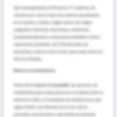
Aproximadamente el 2% de los 57 millones de
muertes por cáncer que se producen anualmente
en el mundo se debe a algún tumor de origen
sanguíneo: linfomas, leucemias y mielomas,
fundamentalmente. La leucemia mieloide crónica
representa alrededor del 15% de todas las
leucemias y afecta sobre todo a personas entre los
40 y los 60 años.
Nuevos tratamientos
Antes de la llegada de
imatinib
, las opciones de
tratamiento para estas personas oscilaban entre el
interferón alfa y el trasplante de médula ósea, que
sigue siendo considerado en el caso de los
pacientes más jóvenes y que tienen un donante