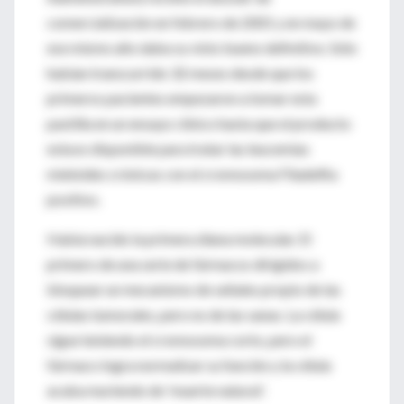
comercialización en febrero de 2001 y en mayo de
ese mismo año daba su visto bueno definitivo. Sólo
habían transcurrido 32 meses desde que los
primeros pacientes empezaron a tomar esta
pastilla en un ensayo clínico hasta que el producto
estuvo disponible para tratar las leucemias
mieloides crónicas con el cromosoma Filadelfia
positivo.
Había nacido la primera diana molecular. El
primero de una serie de fármacos dirigidos a
bloquear un mecanismo de señales propio de las
células tumorales, pero no de las sanas. La célula
sigue teniendo el cromosoma corto, pero el
fármaco logra normalizar su función y la célula
acaba muriendo de 'muerte natural'.