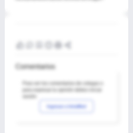
Comentarios
Para ver los comentarios de colegas o
para expresar tu opinión debes iniciar
sesión
Ingresar a IntraMed