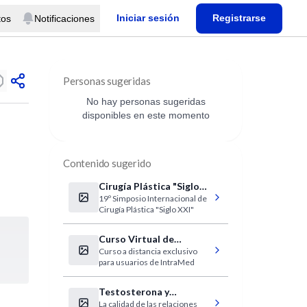
Iniciar sesión
Registrarse
tos
Notificaciones
Personas sugeridas
No hay personas sugeridas
disponibles en este momento
Contenido sugerido
Cirugía Plástica "Siglo
19º Simposio Internacional de
XXI"
Cirugía Plástica "Siglo XXI"
Curso Virtual de
Curso a distancia exclusivo
Electrocardiografía
para usuarios de IntraMed
Clínica IntraMed
Testosterona y
La calidad de las relaciones
sexualidad de las