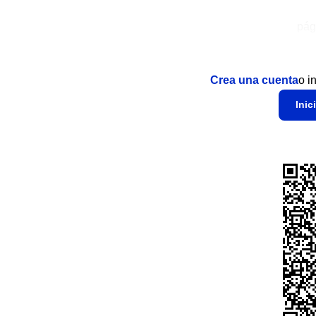
pág
Crea una cuenta
o i
Inic