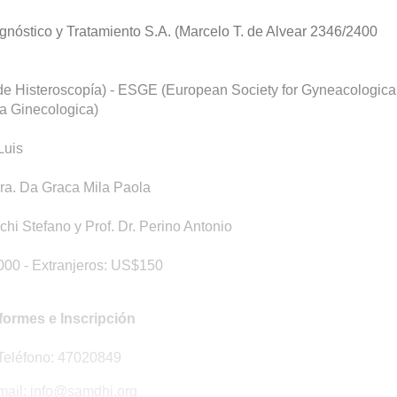
iagnóstico y Tratamiento S.A. (Marcelo T. de Alvear 2346/2400
 Histeroscopía) - ESGE (European Society for Gyneacologica
ia Ginecologica)
Luis
Dra. Da Graca Mila Paola
cchi Stefano y Prof. Dr. Perino Antonio
.000 - Extranjeros: US$150
formes e Inscripción
Teléfono: 47020849
mail: info@samdhi.org