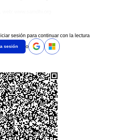
. web: www.samdhi.org
niciar sesión para continuar con la lectura
o
ia sesión