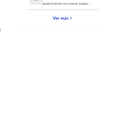
podría tener un mayor impacto
mujeres mayores
sobe la libido.
Ver más
l