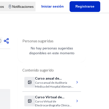
Iniciar sesión
Registrarse
tos
Notificaciones
Personas sugeridas
No hay personas sugeridas
disponibles en este momento
Contenido sugerido
Curso anual de
Curso anual de Auditoría
Auditoría Médica del
Médica del Hospital Alemán
Hospital Alemán 2012
2012
Curso Virtual de
Curso Virtual de
Electrocardiografía
Electrocardiografía Clínica
Clínica IntraMed