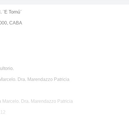
. ¨E Tornú¨
 3000, CABA
ltorio.
 Marcelo. Dra. Marendazzo Patricia
a Marcelo. Dra. Marendazzo Patricia
012