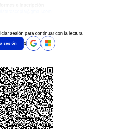
formes e Inscripción
histeroscopia@gmail.com
niciar sesión para continuar con la lectura
o
ia sesión