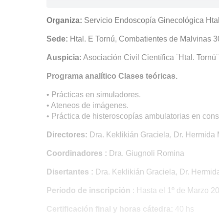
Organiza:
Servicio Endoscopía Ginecológica Htal
Sede:
Htal. E Tornú, Combatientes de Malvinas
Auspicia:
Asociación Civil Científica ¨Htal. Tornú¨
Programa analítico Clases teóricas.
• Prácticas en simuladores.
• Ateneos de imágenes.
• Práctica de histeroscopías ambulatorias en consu
Directores:
Dra. Keklikián Graciela, Dr. Hermida
Coordinadores :
Dra. Giugnoli Romina
Disertantes :
Dra. Keklikián Graciela, Dr. Hermid
Período de inscripción
: Hasta el 1º de Marzo 2
Certificación final y horas cátedra:
40 hs