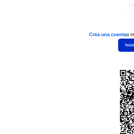
In
Atlas
Crea una cuenta
o i
Inic