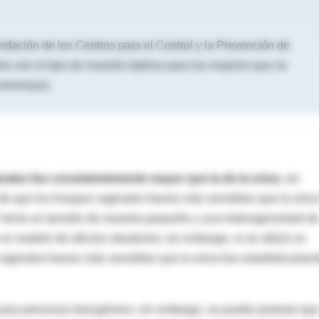
ndación de los Centros para el Control y la Prevención de
s son el tipo de muestra óptimo para las mujeres que se
comoniasis.
nales fue consistentemente mayor que la de la orina
; sin
de que los hisopos vaginales fueran más sensibles que la orina
TV tenía un tamaño de muestra pequeño y una heterogeneidad d
n modelo de efectos aleatorios; sin embargo, si se utilizó un
vaginales fueran más sensibles que la orina fue estadísticamen
 para personas
transgénero
; sin embargo, se puede postular qu