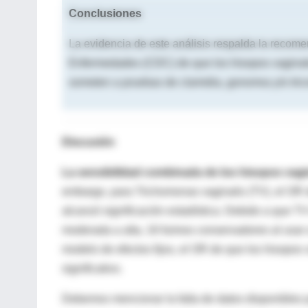
Conclusiones
La evidencia de este análisis respalda la recome
Enfermedades (CDC) de que los hisopos vaginale
someten a pruebas de clamidia, gonorrea y/o tri
Discusión
La sensibilidad combinada de los hisopos vagi
embargo, para Trichomonas vaginalis (TV), el OR 
alcanzó significación estadística. Debido a que 
moderada a alta, 16 fuimos conservadores al usar u
modelo de efectos fijos, el OR de que los hisopos 
significativo.
Debemos mencionar la falta de datos disponibles