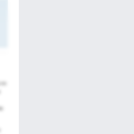
 no
e
te
e