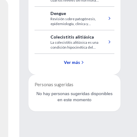
cual los niveles de hormona
tiroidea son insuficientes para el
normal desarrollo y
Dengue
funcionamiento de los tejidos
Revisión sobre patogénesis,
corporales
epidemiología, clínica y
vacunación de dengue.
Colecistitis alitiásica
La colecistitis alitiásica es una
condición hipocinética del
vaciamiento de la vesícula biliar
Ver más
Personas sugeridas
No hay personas sugeridas disponibles
en este momento