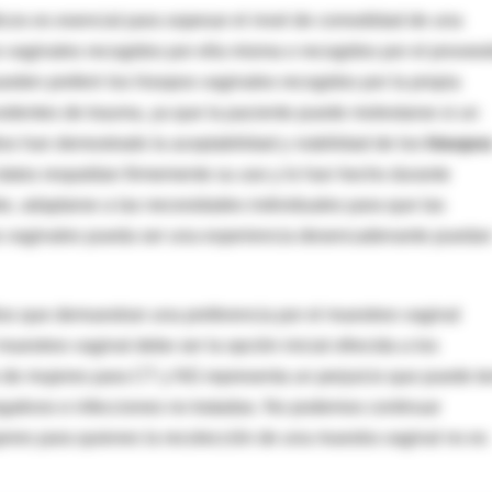
icos es esencial para sopesar el nivel de comodidad de una
s vaginales recogidos por ella misma o recogidos por el provee
eden preferir los hisopos vaginales recogidos por la propia
edentes de trauma, ya que la paciente puede molestarse si un
os han demostrado la aceptabilidad y viabilidad de los
hisopo
 datos respaldan firmemente su uso y lo han hecho durante
e, adaptarse a las necesidades individuales para que las
as vaginales pueda ser una experiencia desencadenante pueda
ios que demuestran una preferencia por el muestreo vaginal
uestreo vaginal debe ser la opción inicial ofrecida a los
do de mujeres para CT y NG representa un perjuicio que puede t
gativos e infecciones no tratadas. No podemos continuar
ujeres para quienes la recolección de una muestra vaginal no es