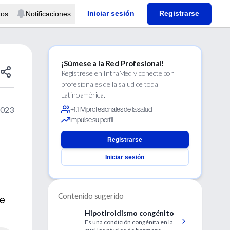
Iniciar sesión
Registrarse
tos
Notificaciones
¡Súmese a la Red Profesional!
Regístrese en IntraMed y conecte con
profesionales de la salud de toda
Latinoamérica.
2023
+1.1 M profesionales de la salud
Impulse su perfil
Registrarse
Iniciar sesión
Contenido sugerido
de
Hipotiroidismo congénito
Es una condición congénita en la