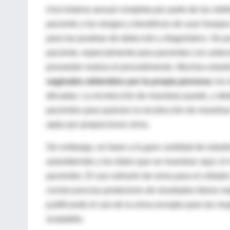
Una historia sexual completa por parte de los méd
paciente y los riesgos y beneficios de usar hisopo
para las pruebas de detección y diagnóstico. Se pu
paciente, especialmente para pacientes con antec
proveedor realiza el procedimiento. Muchos estudi
vaginales obtenidos por la propia persona
; los
décadas. La recolección de muestras puede, y deb
pacientes para quienes la recolección de muestr
optar por proporcionar orina.
Sin embargo, en base a la gran cantidad de estud
autoobtenido y los datos que se muestran aquí, el m
pacientes. El uso rutinario de orina para el criba
consecuencias posteriores de resultados falsos ne
justificando el uso de la orina excepto para las m
aceptable.