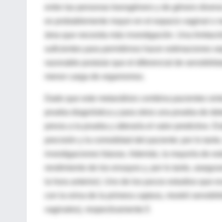
entre las personas transgénero y de género divers
es probablemente mayor en el espacio vaginal o n
área que necesita más investigación. Una limitac
suficientes para permitirnos hacer estimaciones s
razonable postular que el diferencial de sensibili
menor carga de organismos.
Dado que este metanálisis combina pacientes sinto
prueba diagnóstica y para otros una prueba de det
previa a la prueba y alteraría el valor predictivo. 
precisión y la comodidad del paciente; por lo tanto,
investigaciones futuras. Además, la mayoría de es
rendimiento de los ensayos y, por lo tanto, asegur
la hora anterior). Uno de los pocos estudios que e
con la orina de la primera captura, mostró sensibil
vaginales), respectivamente.5