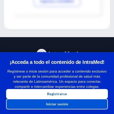
Ingresar a IntraMed
¡Acceda a todo el contenido de IntraMed!
Centro de Ayuda
Regístrese o inicie sesión para acceder a contenido exclusivo
y ser parte de la comunidad profesional de salud más
relevante de Latinoamérica. Un espacio para conectar,
Términos y condiciones
compartir e intercambiar experiencias entre colegas.
| Políticas de privacidad
Registrarse
| Todos los derechos reservados | Copyright 1997-2026
Iniciar sesión