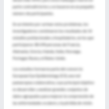
parte contradictorios y se basaron en un pequeño
número de participantes.
En un intento por sortear estos problemas, los
investigadores combinaron los resultados de 14
estudios poblacionales y hospitalarios, en los que
participaron 38 694 personas de Francia,
Alemania, Grecia, Irlanda, Italia, Noruega,
Portugal, Rusia y el Reino Unido.
Los estudios formaron parte del consorcio
European Eye Epidemiology (E3), una red
paneuropea colaborativa, cuyo principal objetivo
es desarrollar y analizar grandes conjuntos de
datos agrupados para mejorar la comprensión de
las enfermedades oculares y la pérdida de visión.