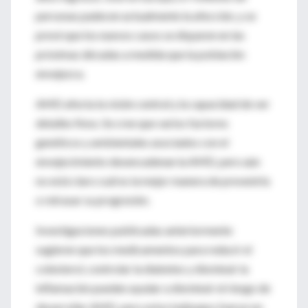
personas padecen actualmente la afección, y se
prevé que los nuevos casos se disparen en las
próximas décadas a medida que la población
envejezca.
AMD afecta la visión central y la capacidad de ver
detalles finos. Se cree que varios factores
genéticos y ambientales asociados con el
envejecimiento desencadenan la AMD, pero aún
no está claro cuál es la mejor manera de prevenirla
o retrasar su progresión.
Investigaciones publicadas anteriormente
sugieren que los medicamentos para reducir el
colesterol, controlar la diabetes y disminuir la
inflamación pueden ayudar a disminuir el riesgo de
desarrollar AMD, pero estos hallazgos fueron en