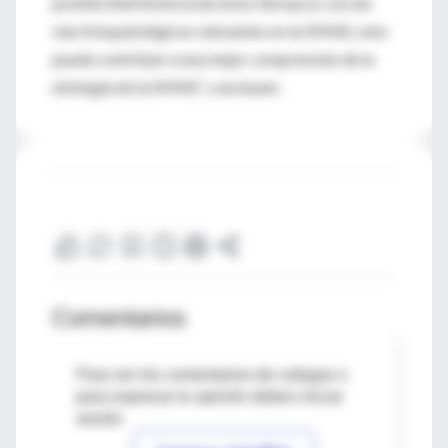
posible interferencia de estos fármacos con las
vías fisiopatológicas relevantes en la DMAE, esto
puede contribuir a una mejor comprensión de la
etiología de la DMAE”, concluyen.
Comentarios
Para ver los comentarios de colegas o
para expresar tu opinión debes iniciar
sesión