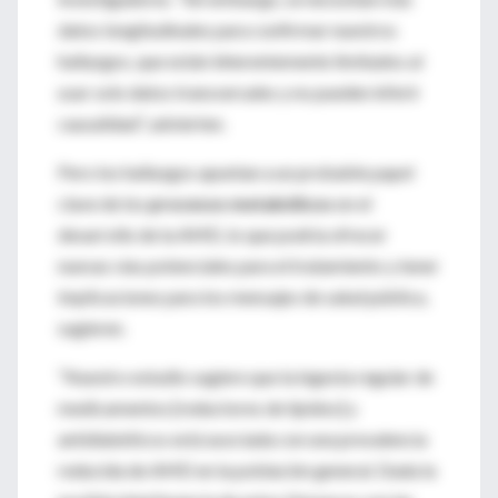
datos longitudinales para confirmar nuestros
hallazgos, que están inherentemente limitados al
usar solo datos transversales y no pueden inferir
causalidad”, advierten.
Pero los hallazgos apuntan a un probable papel
clave de los
procesos metabólicos
en el
desarrollo de la AMD, lo que podría ofrecer
nuevas vías potenciales para el tratamiento y tener
implicaciones para los mensajes de salud pública,
sugieren.
“Nuestro estudio sugiere que la ingesta regular de
medicamentos [reductores de lípidos] y
antidiabéticos está asociada con una prevalencia
reducida de AMD en la población general. Dada la