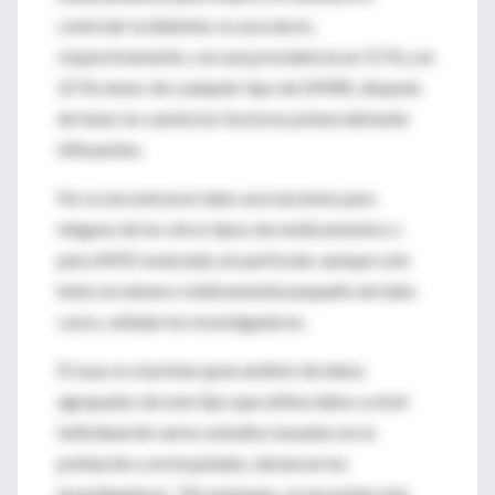
controlar la diabetes se asociaron,
respectivamente, con una prevalencia un 15 % y un
22 % menor de cualquier tipo de DMRE, después
de tener en cuenta los factores potencialmente
influyentes.
No se encontraron tales asociaciones para
ninguno de los otros tipos de medicamentos o
para AMD avanzada, en particular, aunque solo
hubo un número relativamente pequeño de tales
casos, señalan los investigadores.
El suyo es el primer gran análisis de datos
agrupados de este tipo que utiliza datos a nivel
individual de varios estudios basados ​​en la
población y en hospitales, destacan los
investigadores. “Sin embargo, se necesitan más