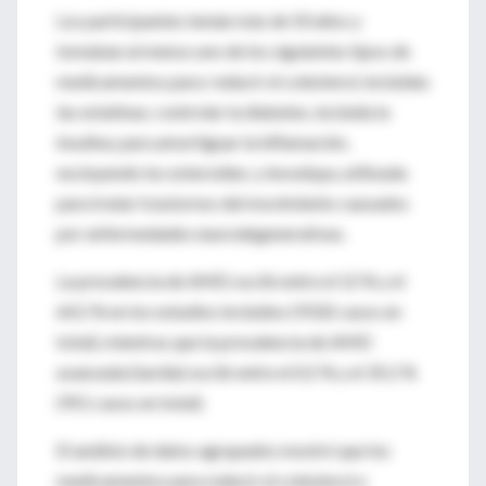
Los participantes tenían más de 50 años y
tomaban al menos uno de los siguientes tipos de
medicamentos para: reducir el colesterol, incluidas
las estatinas; controlar la diabetes, incluida la
insulina; para amortiguar la inflamación,
excluyendo los esteroides; y levodopa, utilizada
para tratar trastornos del movimiento causados ​​
por enfermedades neurodegenerativas.
La prevalencia de AMD osciló entre el 12 % y el
64,5 % en los estudios incluidos (9332 casos en
total), mientras que la prevalencia de AMD
avanzada (tardía) osciló entre el 0,5 % y el 35,5 %
(951 casos en total).
El análisis de datos agrupados mostró que los
medicamentos para reducir el colesterol o