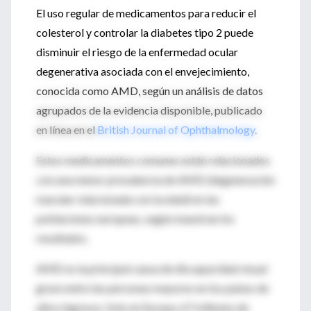
El uso regular de medicamentos para reducir el
colesterol y controlar la diabetes tipo 2 puede
disminuir el riesgo de la enfermedad ocular
degenerativa asociada con el envejecimiento,
conocida como AMD, según un análisis de datos
agrupados de la evidencia disponible, publicado
en línea en el
British Journal of Ophthalmology
.
Estos medicamentos comunes están relacionados
con una menor prevalencia de AMD (degeneración
macular relacionada con la edad) en las
poblaciones europeas, según muestran los
resultados.
AMD es la principal causa de discapacidad visual
grave entre las personas mayores en los países de
altos ingresos. Solo en Europa, 67 millones de