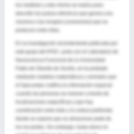
los modelan y esto mismo se realiza para
describir los pulsos eléctricos que genera una
neurona o las sinapsis (conexiones) que se
producen entre ellas.
En la investigación recientemente publicada por
este grupo del IFISC, junto con el Laboratorio de
Neurociencia Funcional de la Universidad
Pablo de Olavide de Sevilla, se ha probado
mediante modelos matemáticos y animales que
el hipocampo codifica la información espacial
cuando las personas se mueven a través de
localizaciones específicas y que hay
coordinación entre éste y la corteza prefrontal,
donde se supone que se almacenan parte de
los recuerdos. Sin embargo, hasta ahora no