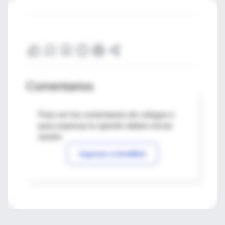
Comentarios
Para ver los comentarios de colegas o
para expresar tu opinión debes iniciar
sesión
Ingresar a IntraMed