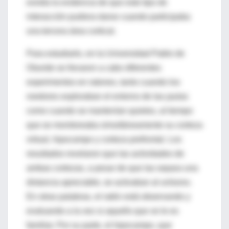
existía la evidencia de que este tipo de
interacción pudiera darse cuando participaba
una tercera área cortical.
Para estudiarlo, en la Universidad Pablo de
Olavide se llevaron a cabo diferentes
experimentos en ratones, tanto cuando los
roedores exploraban el entorno de las jaulas
como cuando se mantenían quietos, al tiempo
que se monitoreaba simultáneamente su corteza
virtual, hipocampo y corteza prefrontal. Los
resultados revelaron que las actividades de
ambas cortezas, a pesar de que las separa una
distancia apreciable, se activaban al unísono.
En otras palabras, el ratón está observando y
evaluando a la vez si aquello que ve le es
familiar. Por su parte, el hipocampo, que