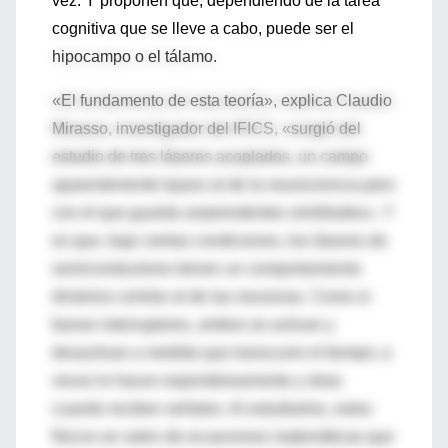
vez. Y proponen que, dependiendo de la tarea
cognitiva que se lleve a cabo, puede ser el
hipocampo o el tálamo.
«El fundamento de esta teoría», explica Claudio
Mirasso, investigador del IFICS, «surgió del
estudio de tres láseres acoplados, un campo
aparentemente lejano al de la neurociencia pero
con el que guarda sorprendentes similitudes». Y
es que, bajo ciertas condiciones, los láseres de
semiconductores tienen un comportamiento
dinámico similar al de las neuronas. Como si
fueran interruptores, ambos se activan y
desactivan a medida que transcurre el tiempo; a
veces lo hacen espontáneamente y otras
cuando reciben señales. Al estudiarlos, estos
físicos se valen de ecuaciones matemáticas que