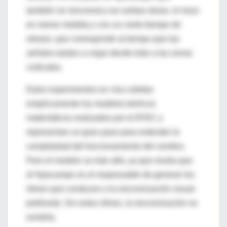
también se sincroniza con ambas áreas, lo hace
en menor medida y con un cierto tiempo de
retraso, que corresponde al tiempo que las
señales tardan a viajar desde éste a las zonas
corticales.
Estos experimentos en vivo validan
empíricamente los modelos teóricos
matemáticos realizados por el IFISC y
representan un gran paso para entender la
complejidad del funcionamiento del cerebro.
Pero el modelo va más allá, ya que revela que
el hipocampo es el responsable de generar los
ritmos que conducen a la sincronización visual-
prefrontal. Sin estos ritmos, la sincronización no
existiría.