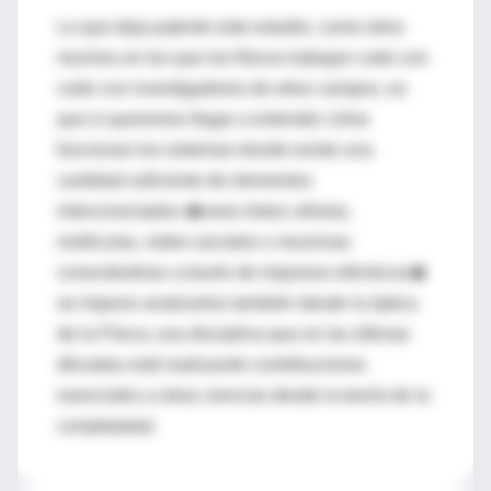
Lo que deja patente este estudio, como otros
muchos en los que los físicos trabajan codo con
codo con investigadores de otros campos, es
que si queremos llegar a entender cómo
funcionan los sistemas donde existe una
cantidad suficiente de elementos
interconectados �sean éstos células,
moléculas, redes sociales o neuronas
conectándose a través de impulsos eléctricos�
se impone analizarlos también desde la óptica
de la Física; una disciplina que en las últimas
décadas está realizando contribuciones
esenciales a otras ciencias desde la teoría de la
complejidad.