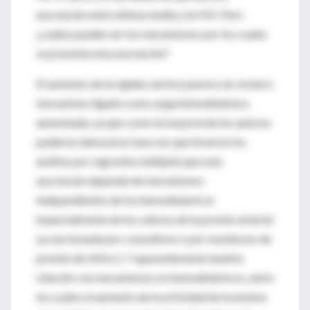
asociación entre íntima media y la HVI. Pero
¿cuáles pueden ser los mecanismos por los cuales
se presenta esta asociación?
El aumento de la rigidez aórtica parece ser el único
mecanismo ligado a una carga hemodinámica
aumentada, ya que como la mayoría de los autores
pudieron demostrar (una vez que hicieron los
análisis por regresión múltiple) que esta
asociación depende de mecanismos
independientes de los hemodinámicos
(especialmente de los valores de la presión arterial
ya sea tomada por consultorio o por monitoreo de
presión de 24 hrs.). Y aparentemente tendría
relación con mecanismos no hemodinámicos, entre
los cuales el aumento de la actividad de la enzima