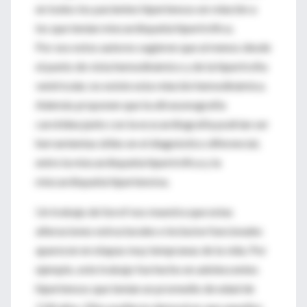
en todos los pacientes hipertensos en relación a
los que tenían miocardiopatía hipertrófica.
Por eso estos autores sugieren que al menos desde
el punto de vista hemodinámico y de la hipertrofia
ventricular, no existe esta relación hemodinámica.
Además proponen que la ultrasonografía
carotídea junto con la ecocardiografía podrían ser
herramientas útiles en el diagnóstico diferencial,
entre la miocardiopatía hipertrófica y la
miocardiopatía hipertensiva.
Un trabajo de Sorof nos muestra que estas
alteraciones estructurales e inclusive funcionales
aparecen en etapas muy tempranas de la vida. Por
ejemplo, este trabajo fue hecho en adolescentes
hipertensos que tenían un promedio de edad de