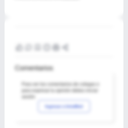
Comentarios
Para ver los comentarios de colegas o
para expresar tu opinión debes iniciar
sesión
Ingresar a IntraMed