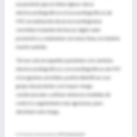
un paciente que no tiene signos claros
electrocardiográficos ni ecocardiográficos de
HVI, la realización de un ecocardiograma
carotídeo tratando de buscar algún valor
pronóstico y solamente con estos fines, no tendría
mucho sentido.
Tal vez solo en aquellos pacientes con cambios
electrocardiográficos y ecocardiográficos de HVI
el ecograma carotídeo, podría identificar a un
grupo de pacientes con mayor riesgo
cardiovascular y utilizar entonces medidas de
control y seguimiento más agresivas, para
disminuir este riesgo.
♦
Contenido suministrado por
GTV Comunicación