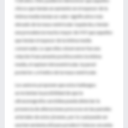
13,8 años. Ellos pudieron demostrar que aquellos
chicos que tenían un aumento en el espesor de la
íntima media tenían un valor significativo más
elevado de la masa ventricular izquierda y tenían
una prevalencia mucho mayor de HVI que aquellos
que tenían el espesor de la íntima media
conservada. Lo que ellos observaron fue una
relación francamente positiva entre la íntima
media, el septum intraventricular, la pared
posterior y el índice de la masa ventricular.
Los autores proponen que estos hallazgos
acrecientan la posibilidad de que la
ultrasonografía carotídea pueda detectar la
presencia de alteraciones precoces en las paredes
arteriales de estos jóvenes, por lo cual puede ser
una herramienta útil para predecir futuras secuelas