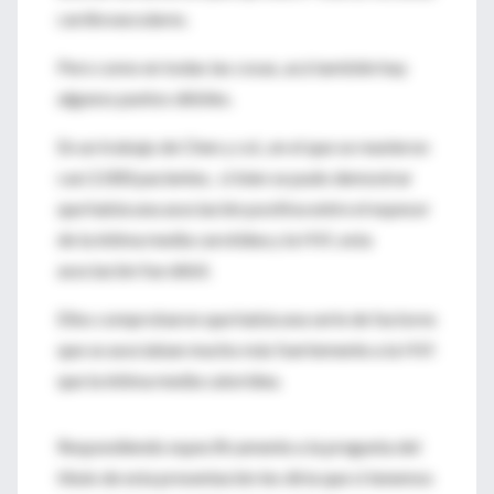
cardiovasculares.
Pero como en todas las cosas, acá también hay
algunos puntos débiles.
En un trabajo de Chen y col., en el que se reunieron
casi 2.000 pacientes, si bien se pudo demostrar
que había una asociación positiva entre el espesor
de la íntima media carotídea y la HVI, esta
asociación fue débil.
Ellos comprobaron que había una serie de factores
que se asociaban mucho más fuertemente a la HVI
que la íntima media catorídea.
Respondiendo específicamente a la pregunta del
título de esta presentación les diría que si tenemos