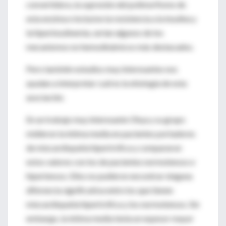
convertidora, la supresión del polimorfismo de
esta enzima e inclusive la resistencia a la insulina y
la hiperinsulinemia, serían algunos de los
mecanismos no hemodinámicos más destacados.
Pero también estudios muy interesantes nos
ayudan a interpretar cuál es la etiología de esta
asociación.
En un trabajo muy interesante Ohya y su grupo
midieron la íntima media en pacientes portadores
de miocardiopatía hipertrófica y compararon
estos valores con los de pacientes normotensos e
hipertensos. Ellos no pudieron encontrar ninguna
diferencia significativa entre los que tienen
miocardiopatía hipertrófica y los normotensos. Sin
embargo, la íntima media tenía un espesor mayor