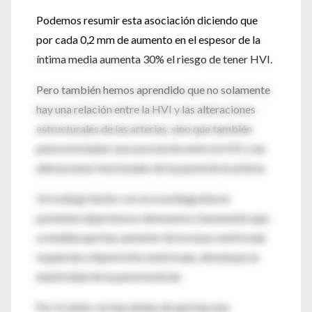
Podemos resumir esta asociación diciendo que
por cada 0,2 mm de aumento en el espesor de la
íntima media aumenta 30% el riesgo de tener HVI.
Pero también hemos aprendido que no solamente
hay una relación entre la HVI y las alteraciones
estructurales de las arterias, sino que también
parecería haber una asociación entre la HVI y las
alteraciones funcionales de la pared de la arteria.
Un trabajo hecho con ecocardiografía en
pacientes hipertensos demuestra claramente que,
a medida que hay aumento de la masa ventricular
izquierda o hipertrofia ventricular, disminuye la
elasticidad de la pared arterial.
Por lo tanto, no hay dudas de que hay una