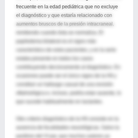
frecuente en la edad pediátrica que no excluye
el diagnóstico y que estaría relacionado con
aumentos bruscos de la presión intracraneal,
remitiendo cuando ésta se normaliza. El
papiledema bilateral es el signo más
característico de estos pacientes, y en la serie
estaba presente en todos los casos
contribuyendo decisivamente al diagnóstico. En
ocasiones puede ser el único signo de la HII y
constituir un hallazgo casual de una revisión
oftalmológica e, incluso, podría estar ausente, lo
que sucede habitualmente en lactantes.
Otro criterio diagnóstico de la HII consiste en la
ausencia de focalidades neurológicas. Salvo la
parálisis del VI par, que muchos autores ya