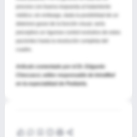
proceso con buena respuesta al tratamiento
médico; sin embargo, dada la posibilidad de un
deterioro grave de la función visual, sería
preceptivo un riguroso control evolutivo de estos
pacientes hasta la resolución completa del
cuadro.
Artículo comentado por el Dr. Edgardo
Checcacci, editor responsable de IntraMed
en la especialidad de Pediatría.