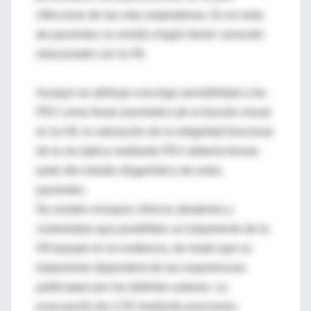
infeccioso de las vías respiratorias. En el resto
de pacientes no existía ningún factor conocido
relacionado con la HII.
Aunque se atribuye una baja sensibilidad a los
PEV como factor pronóstico de la función visual
en la HII, la valoración de la integridad funcional
de la vía óptica mediante PEV debería formar
parte del estudio diagnóstico de estos
pacientes.
No existen ensayos clínicos aleatorios y
controlados que posibiliten un tratamiento de la
HII basado en la evidencia, de modo que su
tratamiento dependerá de las experiencias
publicadas por los distintos autores. La
evacuación de LCR mediante punciones