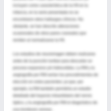
incluyen como característica de la HII en la
infancia, en la serie presentada no se
encontraron otros hallazgos clínicos. No
obstante, se han descrito alteraciones
ocasionales de otros pares craneales que
remiten al normalizarse la HII.
Los estudios de neuroimagen deben realizarse
antes de la punción lumbar para descartar un
proceso expansivo y/o hidrocefalia. La RM y la
angiografía por RM serían los procedimientos de
elección en estos pacientes; ya que, por
ejemplo, la RM también permitiría un estudio
detallado del trayecto intraorbitario del nervio
óptico, y la angiografía por RM el diagnóstico de
una trombosis venosa .