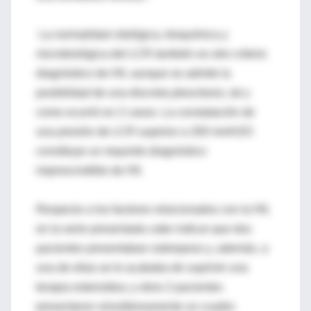
La normalidad citológica, bioquímica y
microbiológica del LCR también es otro criterio
diagnóstico de HII, aunque se admite la
posibilidad de una discreta pleocitosis, tal y
como ocurrió en 2 casos. La constatación de
una presión de LCR superior a 200 mmH2O
constituye un requisito diagnóstico
imprescindible de HII.
Respecto a los factores relacionados con la HII,
en la serie presentada cabe indicar que dos
pacientes presentaban sobrepeso y, además, a
una de ellas se le acababa de suprimir una
terapia esteroidea; y otros 2 pacientes
presentaron simultáneamente un cuadro