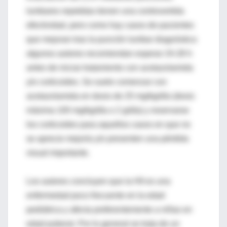
lumbares repetidas tienen una controvertida
efectividad, pero como hay casos de pacientes
que mejoran tras la punción lumbar diagnóstica
algunos autores recomiendan esperar 24-28 h
antes de iniciar tratamiento con acetazolamida
y/o corticoides. Se suele comenzar con
acetazolamida en dosis de 25 mg/kg/día (dosis
máxima 100 mg/kg/día o 2 g/día) y reservarse
los corticoides para aquellos casos en que no
se aprecie mejoría y/o presenten una pérdida
visual importante.
Los autores concluyen que la HII es una
enfermedad poco frecuente en la edad
pediátrica y afecta preferentemente a niñas en
edad puberal. Por lo general se trata de un