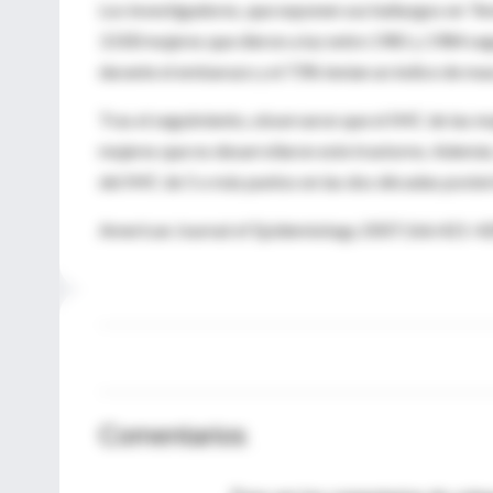
Los investigadores, que exponen sus hallazgos en “A
3.500 mujeres que dieron a luz entre 1981 y 1984 seg
durante el embarazo y el 73% tenían un índice de m
Tras el seguimiento, observaron que el IMC de las mu
mujeres que no desarrollaron este trastorno. Además
del IMC de 5 o más puntos en las dos décadas poster
American Journal of Epidemiology 2007;166:421-4
Comentarios