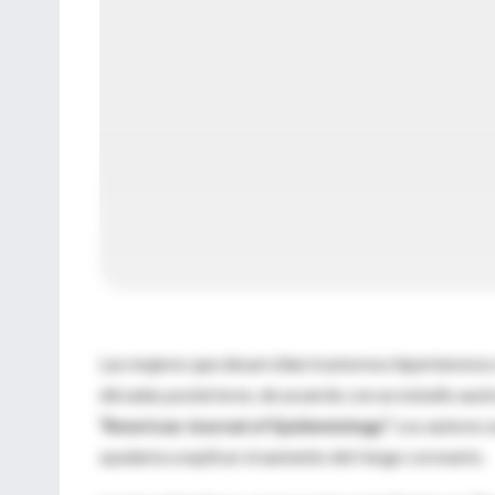
Las mujeres que desarrollan trastornos hipertensivo
décadas posteriores, de acuerdo con un estudio aus
“American Journal of Epidemiology”.
Los autores a
ayudaría a explicar el aumento del riesgo coronario.