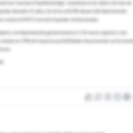
merican Journal of Epidemiology”, examinaron los datos de más de
uidas durante 21 años. En torno al 8,9% desarrolló hipertensión
asa corporal (IMC) normal al quedar embarazadas.
jeres con hipertensión gestacional era 1,35 veces superior a las
, tenían un 59% de mayores posibilidades de presentar un increme
iores.
28