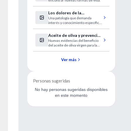
encontrar nuevas formas de vida.
Los dolores de la
Una patología que demanda
fibromialgia se localizan en
interés y conocimiento específico
18 puntos clave
para el diagnóstico.
Aceite de oliva y prevención
Nuevas evidencias del beneficio
cardiovascular
del aceite de oliva virgen para la
salud cardiovascular.
Ver más
Personas sugeridas
No hay personas sugeridas disponibles
en este momento