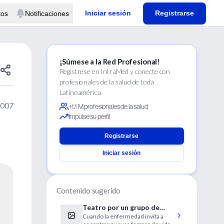
Iniciar sesión
Registrarse
tos
Notificaciones
¡Súmese a la Red Profesional!
Regístrese en IntraMed y conecte con
profesionales de la salud de toda
Latinoamérica.
2007
+1.1 M profesionales de la salud
Impulse su perfil
o
Registrarse
Iniciar sesión
Contenido sugerido
Teatro por un grupo de
Cuando la enfermedad invita a
pacientes hemofílicos