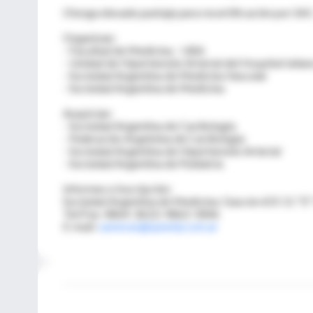
Otorga elevado puntaje para recertificación por SAC-
Organizan:
- Facultad de Medicina - UBA
- Unidad de Hipertensión Arterial del Hospital Ialian
- Sociedad Argentina de Medicina Vascular
- Sociedad Argentina de Medicina
Auspician:
- Sociedad Argentina de Cardiología
- Federación Argetnina de Cardiología
- Sociedad Argentina de Hipertensión Arterial
- Sociedad Argentina de Pediatría
Informes e Inscripción:
Sociedad Argentina de Medicina: Gascón 655 11 "E"
Tel/Fax: 4864-3622/ 4862-5846
E-mail:
samevas@speedy.com.ar