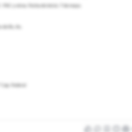
 FAC y otras. Fecha de inicio: 7 de mayo.
o de Bs. As.
 Cap. Federal