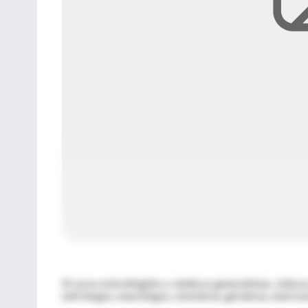
El curso está dirigido a médicos generalistas, clínic
nefrólogos, neurólogos, obstetras, geriatras, nutricion