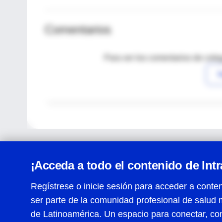
Comentarios
Para ver los comentarios de coleg
I
¡Acceda a todo el contenido de Int
Regístrese o inicie sesión para acceder a conten
ser parte de la comunidad profesional de salud 
Centro de Ayuda
de Latinoamérica. Un espacio para conectar, co