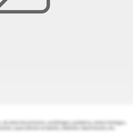
os, de atención primaria, cardiólogos, pediatras, endocrinólogos,
istas, especialistas en lípidos, diabetes, hipertensión, etc.