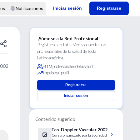
Iniciar sesión
Registrarse
tos
Notificaciones
¡Súmese a la Red Profesional!
Regístrese en IntraMed y conecte con
profesionales de la salud de toda
Latinoamérica.
2002
+1.1 M profesionales de la salud
Impulse su perfil
Registrarse
Iniciar sesión
Contenido sugerido
Eco-Doppler Vascular 2002
Curso organizado por la Sociedad