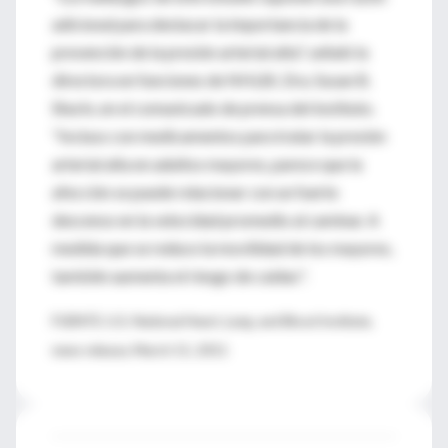
adicional para destacar la importancia de la
prevención de la presión arterial alta", señaló la
directora en funciones de NHLBI, Dra. Susan B.
Shurin, en el comunicado de prensa del instituto.
"Incluso con medicamentos para tratar la presión
arterial alta en adultos mayores, parece que la
afección se puede relacionar con un fuerte
descenso en la velocidad promedio al caminar. A
medida que se reduce la movilidad de los mayores,
también aumenta el riesgo de caídas".
FUENTE: U.S. National Heart, Lung, and Blood Institute,
news release, March 15, 2011