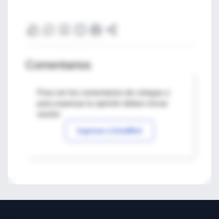
Comentarios
Para ver los comentarios de colegas o
para expresar tu opinión debes iniciar
sesión
Ingresar a IntraMed