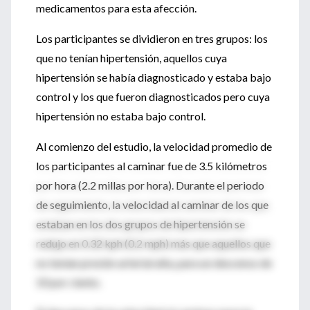
medicamentos para esta afección.
Los participantes se dividieron en tres grupos: los
que no tenían hipertensión, aquellos cuya
hipertensión se había diagnosticado y estaba bajo
control y los que fueron diagnosticados pero cuya
hipertensión no estaba bajo control.
Al comienzo del estudio, la velocidad promedio de
los participantes al caminar fue de 3.5 kilómetros
por hora (2.2 millas por hora). Durante el periodo
de seguimiento, la velocidad al caminar de los que
estaban en los dos grupos de hipertensión se
redujo en 0.32 kph (0.2 mph) más que aquellos que
no tenían presión arterial alta, para un descenso de
10 por ciento.