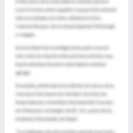
El descenso de la velocidad al caminar parecía
ocurrir incluso entre aquellos cuya presión arterial
alta era tratada con éxito, señalaron la Dra.
Caterina Rosano, de la Universidad de Pittsburgh,
y colegas.
Se necesitan más investigaciones para conocer
más sobre la relación entre presión arterial y una
fuerte disminución de la velocidad al caminar,
agregó.
El estudio, publicado en la edición de marzo de la
Journal of the American Geriatric Society, fue
financiado por el Instituto Nacional del Corazón,
los Pulmones y la Sangre de EE. UU., parte de los
Institutos Nacionales de Salud.
"Los hallazgos de este estudio suponen una razón