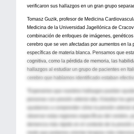
verificaron sus hallazgos en un gran grupo separad
Tomasz Guzik, profesor de Medicina Cardiovascula
Medicina de la Universidad Jagellónica de Cracovia 
combinación de enfoques de imágenes, genéticos y
cerebro que se ven afectadas por aumentos en la p
específicas de materia blanca. Pensamos que estas 
cognitiva, como la pérdida de memoria, las habil
hallazgos al estudiar un grupo de pacientes en Ital
cerebro que habíamos identificado estaban efecti
“Esperamos que nuestros hallazgos puedan ayudarno
personas con presión arterial alta. Estudiar los ge
ayudarnos a comprender cómo la presión arterial a
observar estas regiones específicas del cerebro, 
demencia más rápido en el contexto de la presión a
modo que podamos orientar terapias más intensivas