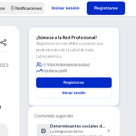
Iniciar sesión
Registrarse
tos
Notificaciones
¡Súmese a la Red Profesional!
Regístrese en IntraMed y conecte con
profesionales de la salud de toda
Latinoamérica.
2023
+1.1 M profesionales de la salud
Impulse su perfil
Registrarse
Iniciar sesión
n
Contenido sugerido
Determinantes sociales de
La integración de los
la salud