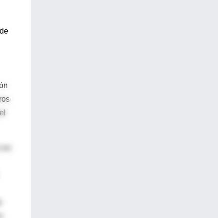
 de
ión
ros
el
o en
e
s