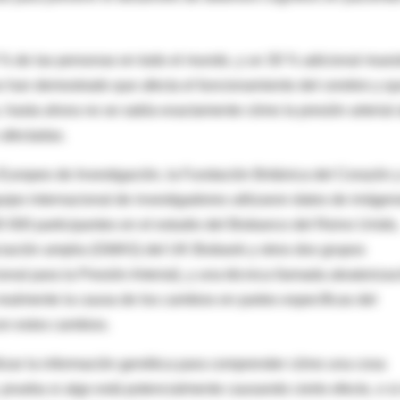
0 % de las personas en todo el mundo, y un 30 % adicional mues
os han demostrado que afecta el funcionamiento del cerebro y q
hasta ahora no se sabía exactamente cómo la presión arterial 
 afectadas.
Europeo de Investigación, la Fundación Británica del Corazón y
equipo internacional de investigadores utilizaron datos de imáge
 000 participantes en el estudio del Biobanco del Reino Unido,
ciación amplia (GWAS) del UK Biobank y otros dos grupos
al para la Presión Arterial), y una técnica llamada aleatorizac
a realmente la causa de los cambios en partes específicas del
on estos cambios.
ilizar la información genética para comprender cómo una cosa
r, prueba si algo está potencialmente causando cierto efecto, o si