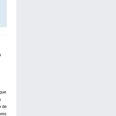
a
 que
a
n de
ores