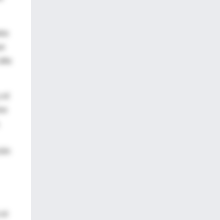
tra
ue
alta
 el
nes
ión
 el