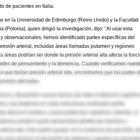
o de pacientes en Italia.
r en la Universidad de Edimburgo (Reino Unido) y la Facultad
(Polonia), quien dirigió la investigación, dijo: "Al usar esta
 observacionales, hemos identificado partes específicas del
resión arterial, incluidas áreas llamadas putamen y regiones
áreas podrían ser donde la presión arterial alta afecta la func
idades de pensamiento y la demencia. Cuando verificamos nuest
ia que tenían presión arterial alta, encontramos que las partes d
vamente afectadas.
s a desarrollar nuevas formas de tratar el deterioro cognitiv
nes y las proteínas en estas estructuras cerebrales podría
lta afecta el cerebro y causa problemas cognitivos. Además, al
podemos predecir quién desarrollará pérdida de memoria y
rterial alta. Esto podría ayudar con la medicina de precisión, d
 para prevenir el desarrollo de deterioro cognitivo en paciente