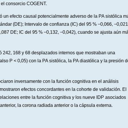
 y el consorcio COGENT.
có un efecto causal potencialmente adverso de la PA sistólica m
tándar (DE); Intervalo de confianza (IC) del 95 % −0,066, −0,021
−0,087 DE; IC del 95 % −0,132, −0,042), cuando se ajusta aún m
ró 242, 168 y 68 desplazados internos que mostraban una
lso P < 0,05) con la PA sistólica, la PA diastólica y la presión d
iaron inversamente con la función cognitiva en el análisis
mostraron efectos concordantes en la cohorte de validación. El
relaciones entre la función cognitiva y los nueve IDP asociados
 anterior, la corona radiada anterior o la cápsula externa.