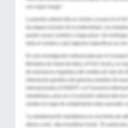
con mayor riesgo”.
La presión arterial alta es común y ocurre en el 3
las etapas iniciales de la enfermedad. Los estudi
puede causar cambios a largo plazo. Sin embargo, 
daña el cerebro y qué regiones específicas se ven
En una investigación cofinanciada por el Consejo 
Ministerio de Salud de Italia, el Prof. Guzik y un 
de resonancia magnética del cerebro de más de 30
información genética del genoma estudios de aso
internacionales (COGENT y el Consorcio Internacion
mendeliana, para ver si la presión arterial alta er
cerebro en lugar de simplemente estar asociado c
“La aleatorización mendeliana es una forma de ut
afecta a otra”, dijo el profesor Guzik. “En particula