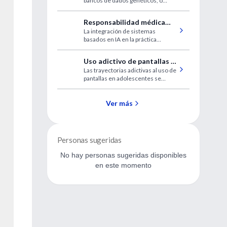
bancos de dados genéticos, o
diagnóstico de doenças
popEVE consegue classificar a
genéticas raras
gravidade das mutações em todo
Responsabilidad médica
o corpo, auxiliando médicos a
La integración de sistemas
(mala praxis) en la era de la
priorizar variantes mais danosas.
basados en IA en la práctica
inteligencia artificial
cotidiana plantea desafíos
novedosos para la teoría y la
Uso adictivo de pantallas y
aplicación de la responsabilidad
Las trayectorias adictivas al uso de
salud mental en los
profesional médica.
pantallas en adolescentes se
adolescentes
encontraron asociadas con mayor
riesgo de ideación y conductas
suicidas, y peores resultados en
Ver más
salud mental.
Personas sugeridas
No hay personas sugeridas disponibles
en este momento