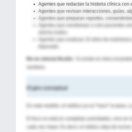
Agentes que redactan la historia clínica con e
Agentes que revisan interacciones, guías, al
Agentes que preparan reportes, consentimien
Agentes que monitorean a cien pacientes si
alarma reales.
Agentes que analizan 10 años de exámenes y
depurado.
No es ciencia ficción
. Ya existe en otros ecosiste
sanitaria.
El giro conceptual
En este modelo, el médico ya no “hace” la tarea. La 
El foco no está en completar actividades, sino en 
cada vez mejor. Es decir, el médico deja de luchar 