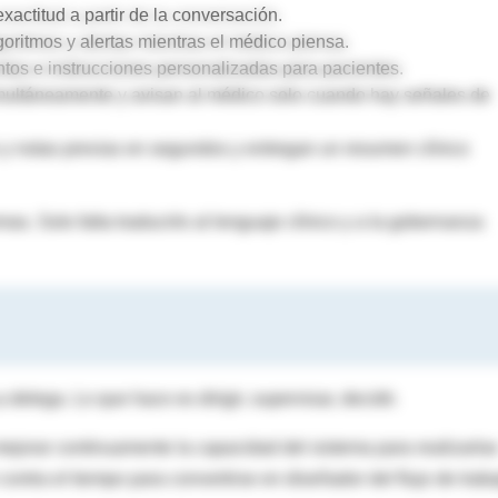
xactitud a partir de la conversación.
goritmos y alertas mientras el médico piensa.
tos e instrucciones personalizadas para pacientes.
multáneamente y avisan al médico solo cuando hay señales de
 notas previas en segundos y entregan un resumen clínico
mas. Solo falta traducirlo al lenguaje clínico y a la gobernanza
delega. Lo que hace es dirigir, supervisar, decidir.
mejorar continuamente la capacidad del sistema para realizarla
contra el tiempo para convertirse en diseñador del flujo de trab