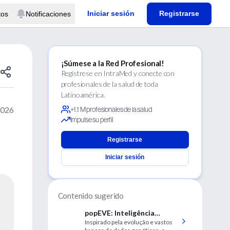
Iniciar sesión
Registrarse
tos
Notificaciones
¡Súmese a la Red Profesional!
Regístrese en IntraMed y conecte con
profesionales de la salud de toda
Latinoamérica.
2026
+1.1 M profesionales de la salud
Impulse su perfil
Registrarse
Iniciar sesión
Contenido sugerido
popEVE: Inteligência
Inspirado pela evolução e vastos
artificial que transforma o