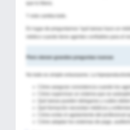
que lo libera.
Y esto cambia todo.
En lugar de preguntarnos “qué tareas hace un médi
médico cuando tiene agentes confiables para el re
Pero vienen grandes preguntas nuevas
No todo es simple entusiasmo. La hiperproductivid
Cómo asegurar consistencia cuando los age
Cómo supervisar un sistema que se autooptim
Qué tareas pueden delegarse y cuáles deb
Qué formación necesitan médicos y enfermera
Cómo evitar el agotamiento del profesional 
Cómo adaptar los sistemas de pago, auditorí