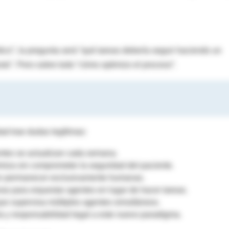
co”, la pregunta será “qué tareas debería seguir haciendo un
sto”. Pero sobre todo “cómo optimizo el proceso”.
ad trae dudas legítimas:
ntes se actualizan cada semana.
iza sin comprometer la seguridad del paciente.
en permanecer exclusivamente humanas.
s para orquestar agentes en lugar de hacer tareas.
que supervisa múltiples agentes simultáneos.
a y responsabilidad legal a este nuevo paradigma.