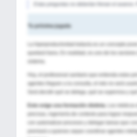
Estas preguntas no deberían frenan el avance. P
Tu próxima jugada
La hiperproductividad todavía es un concepto jove
quedará fuera. En realidad, es uno de los sectore
sistema.
Hoy, el profesional sanitario que entienda estos p
agentes lleguen a la consulta, el reto no será usar
Será decidir qué se delega, qué se supervisa y qu
Esto exige una formación distinta.
Los médicos d
precisas, ingeniería de contexto para lograr respu
con automatizar procesos y delegar tareas que cons
premiará a quienes sepan coordinar agentes intel