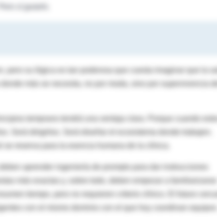
ero sí guiarlo.
n, pero su lógica es tan poderosa que cuesta imaginar que la s
s donde más se necesita, no por moda, sino por supervivencia d
rincipios temprano tendrá una ventaja clara. Porque cuando est
los. Será dirigirlos. Será diseñar el ecosistema donde trabajen.
é se reserva para la esencia humana de la clínica.
eben aprender ingeniería de prompts para dar instrucciones
estas más exactas y, sobre todo, deben empezar a familiarizarse
umen tiempo, pero no requieren criterio clínico. El futuro cerc
igentes con el mismo dominio con el que hoy coordinan equipos