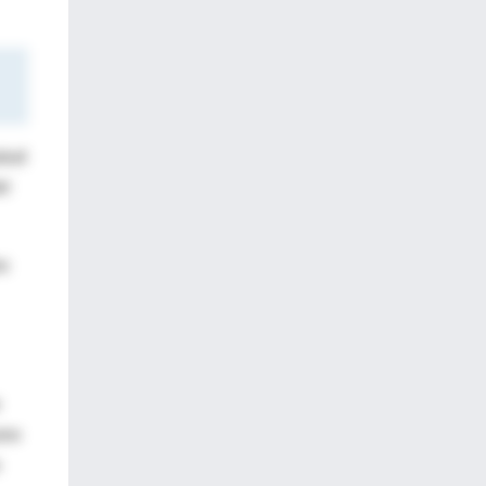
alud
el
os
ano