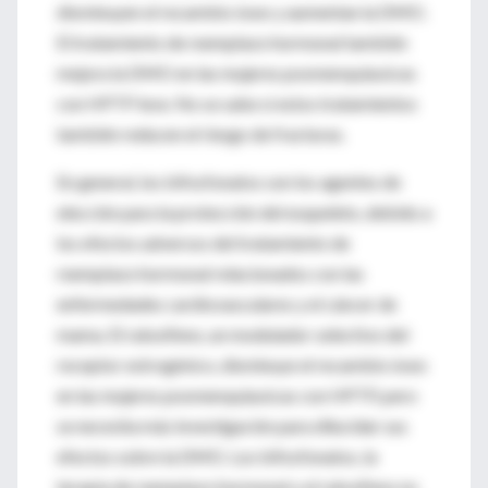
disminuyen el recambio óseo y aumentan la DMO.
El tratamiento de reemplazo hormonal también
mejora la DMO en las mujeres posmenopáusicas
con HPTP leve. No se sabe si estos tratamientos
también reducen el riesgo de fracturas.
En general, los bifosfonatos son los agentes de
elección para la protección del esqueleto, debido a
los efectos adversos del tratamiento de
reemplazo hormonal relacionados con las
enfermedades cardiovasculares y el cáncer de
mama. El raloxifeno, un modulador selectivo del
receptor estrogénico, disminuye el recambio óseo
en las mujeres posmenopáusicas con HPTP, pero
se necesita más investigación para dilucidar sus
efectos sobre la DMO. Los bifosfonatos, la
terapia de reemplazo hormonal y el raloxifeno no