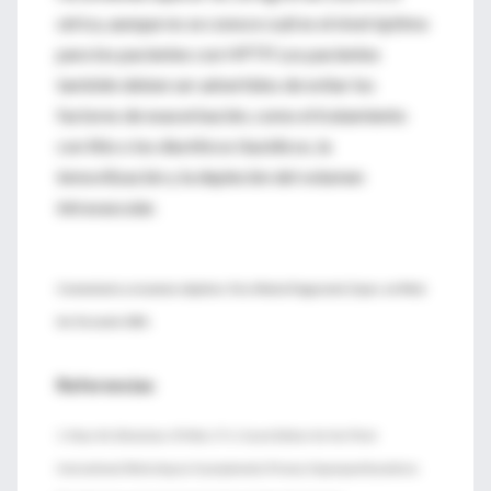
sérica, aunque no se conoce cuál es el nivel óptimo
para los pacientes con HPTP. Los pacientes
también deben ser advertidos de evitar los
factores de exacerbación, como el tratamiento
con litio o los diuréticos tiazídicos, la
inmovilización y la depleción del volumen
intravascular.
Comentario y resumen objetivo: Dra. Marta Papponeti, Espec. en Med.
Int. Docente UBA.
Referencias
1. Khan AA, Bilezikian JP, Potts JT Jr; Guest Editors for the Third
International Workshop on Asymptomatic Primary Hyperparathyroidism.