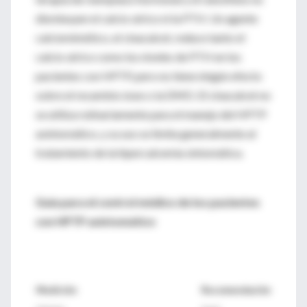
disminuyen el calcio sérico ni la PTH. Un agente
calciomimético, el cinacalcet, reduce tanto el
calcio sérico como los niveles de PTH en los
pacientes con HPTP, pero no tiene ningún efecto
sobre el recambio óseo o la DMO. El cinacalcet no
se utiliza rutinariamente para el manejo del HPTP
asintomático, y su uso se limita generalmente al
tratamiento de la hipercalcemia sintomática.
Guía para el control médico de los pacientes
con HPTP asintomático
Medición
Recomendación