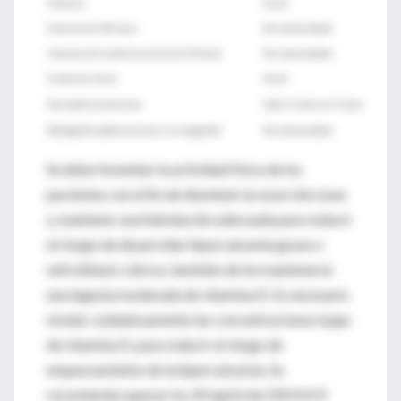
Calcemia
Anual
Calciuria de 24h horas
No recomendado
Clearance de creatinina (orina de 24 horas)
No recomendado
Creatinina sérica
Anual
Densidad mineral ósea
Cada 1-2 años en 3 sitios
Radiografía abdominal (con o sin ecografía)
No recomendado
Se debe fomentar la actividad física de los
pacientes con el fin de disminuir la resorción ósea
y, mantener una hidratación adecuada para reducir
el riesgo de desarrollar hipercalcemia grave o
nefrolitiasis cálcica; también de be mantenerse
una ingesta moderada de vitamina D. Es necesario
nivelar cuidadosamente las concentraciones bajas
de vitamina D, para reducir el riesgo de
empeoramiento de la hipercalcemia. Se
recomienda superar los 20 ng/ml de 25(OH) D