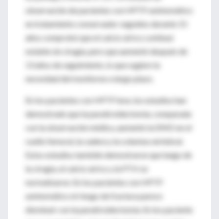
observación de pacientes con HPTP asintomático
en tratamiento conservador seguidos durante 15
años comprobó que el calcio sérico continuó
estable sin cirugía, pero que aumentó después de
13 años de seguimiento, lo que sugiere la
necesidad del monitoreo a largo plazo.
En los pacientes con HPTP leve, los estudios han
demostrado que la paratiroidectomía, comparada
con la observación médica, aumentó la DMO en el
cuello femoral, la cadera y la columna vertebral.
Estos estudios también demostraron que luego de
la cirugía, el calcio sérico y la PTH se
normalizaron. En los pacientes con HPTP
asintomático el riesgo de fractura parece
disminuir con la paratiroidectomía. En los paciente