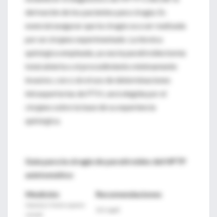
derivación de los pacientes para cirugía. Es
esencial asegurar que la cirugía va a ser realizada
por un cirujano experimentado. La técnica
quirúrgica empleada, ya sea la paratiroidectomía
total abierta o el procedimiento mínimamente
invasivo, con o sin el uso de determinaciones
intraopertorias de PTH, será elegida por el
cirujano sobre la base de su experiencia
quirúrgica.
Guía para la cirugía de paratiroides del HPTP
asintomático
Medición
Recomendaciones
Calcemia (>límite superior
10,5 mg/dl
normal)