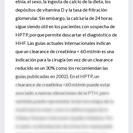
etnia, el sexo, la ingesta de calcio de la dieta, los
depósitos de vitamina D y la tasa de filtración
glomerular. Sin embargo, la calciuria de 24 horas
sigue siendo útil en los pacientes con sospecha de
HPTP, porque permite descartar el diagnóstico de
HHF. Las guías actuales internacionales indican
que un clearance de creatinina < 60 ml/min es una
indicación para la cirugía (en vez de un clearance
reducido en un 30% como los recomiendan las
guías publicadas en 2002). En el HPTP, un
clearance de creatinina <60 ml/min puede estar
asociado a nuevas elevaciones de la PTH, pero
también puede representar la tercera etapa de la
insuficiencia renal, como lo define la guía de la
Kidney Disease Outcomes Quality Initiative. Por
lo tanto, la disminución de la función renal puede