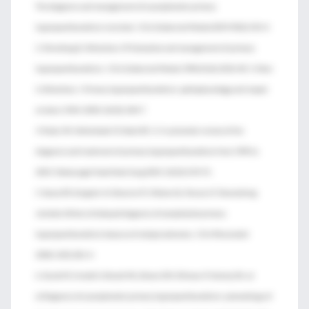
The diagnosis and management of asymptomatic primary
hyperparathyroidism revisited. J Clin Endocrinol Metab 2009;94(2):333-4.
2. Silverberg SJ, Bilezikian JP. Evaluation and management of primary
hyperparathyroidism. J Clin Endocrinol Metab 1996;81(6):2036-40. 3. Khan
A, Bilezikian J. Primary hyperparathyroidism: pathophysiology and impact
on bone. CMAJ 2000;163(2):184-7.
4. Ruda JM, Hollenbeak CS, Stack BC Jr. A systematic review of the
diagnosis and treatment of primary hyperparathyroidism from 1995 to
2003. Otolaryngol Head Neck Surg 2005;132(3):359-72.
5. Souza ER, Scrignoli JA, Bezerra FC, Ribeiro SL, Passos LF. Devastating
skeletal effects of delayed diagnosis of complicated primary
hyperparathyroidism because of ectopic adenoma. J Clin Rheumatol
2008;14(5):281-4.
6. Eastell R, Arnold A, Brandi ML, Brown EM, D’Amour P, Hanley DA, et
al.Diagnosis of asymptomatic primary hyperparathyroidism: proceedings of