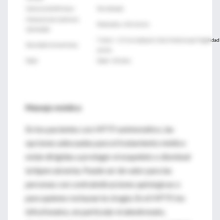
Calciuria de24h horas
No indicado
Clearance de creatinina
Reducido a <60 ml/min
(calculado)
T store < -2-5 en cualquier sitio o fractura por fragilidad
Densidad mineral ósea
previa
Edad
Edad < 60 años
Manejo médico
En los pacientes con HPTP asintomático, las
opciones adecuadas para el tratamiento médico
están dirigidas a proteger el esqueleto o disminuir
la hipercalcemia. Puede ser de valor para las
personas con contraindicaciones quirúrgicas o
para quienes rechazan la cirugía. En el HPTP, los
bifosfonatos, en particular el alendronato,