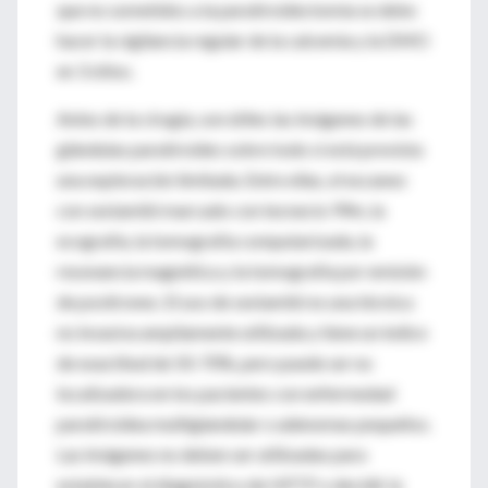
que no sometidos a la paratiroidectomía se debe
hacer la vigilancia regular de la calcemia y la DMO
en 3 sitios.
Antes de la cirugía, son útiles las imágenes de las
glándulas paratiroides sobre todo si está prevista
una exploración limitada. Entre ellas, el escaneo
con sestamibi marcado con tecnecio 99m, la
ecografía, la tomografía computarizada, la
resonancia magnética y la tomografía por emisión
de positrones. El uso de sestamibi es una técnica
no invasiva ampliamente utilizada y tiene un índice
de exactitud de 50-70%, pero puede ser no
localizadora en los pacientes con enfermedad
paratiroidea multiglandular o adenomas pequeños.
Las imágenes no deben ser utilizadas para
establecer el diagnóstico de HPTP o decidir la