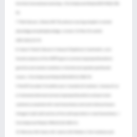
the third international workshop. J Clin Endocrinol Metab 2009;94(2):340-
50.
7. Tfelt-Hansen J, Brown EM. The calcium-sensing receptor in normal
physiology and pathophysiology: a review. Crit Rev Clin Lab Sci
2005;42(1):35-70.
8. Cetani F, Pardi E, Borsari S, Viacava P, Dipollina G, Cianferotti L, et al.
Genetic analyses of the HRPT2 gene in primary hyperparathyroidism:
germline and somatic mutations in familial and sporadic parathyroid
tumors. J Clin Endocrinol Metab 2004;89(11):5583-91.
9. Teh BT, Farnebo F, Kristoffersson U, Sundelin B, Cardinal J, Axelson R, et
al. Autosomal dominant primary hyperparathyroidism and jaw tumor
syndrome associated with renal hamartomas and cystic kidney disease:
linkage to 1q21-q32 and loss of the wild type allele in renal hamartomas. J
Clin Endocrinol Metab 1996;81(12):4204-11.
10. Wermers RA, Kearns AE, Jenkins GD, Melton LJ 3rd. Incidence and