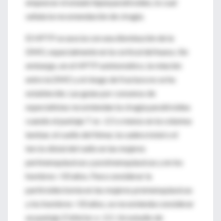
empeorar el estado hiperparatiroideo, lo cual
señala la recomendación de cirugía.
El HPTP se asocia con una disminución de la
DMO, especialmente en la cortical del hueso. Sin
embargo, en el HPTP asintomático, la relación
entre la DMO y el riesgo de fractura no se ha
establecido. Las guías por consenso de
especialistas recomiendan la cirugía paratiroidea
cuando el puntaje T es -2.5 o menos en la columna
lumbar, el cuello del fémur, la cadera total o el
tercio distal del radio en las mujeres
perimenopáusicas y postmenopáusicas y en los
hombres >50 años. Para considerar la
partiroidectomía en las mujeres premenopáusicas
y los hombres <50 años, se recomienda considerar
un puntaje Z inferior a -2.5. Un estudio de