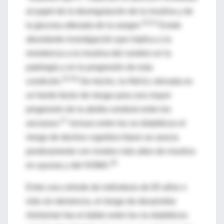
al papel de la desregulación de la insulina y de
53,54
la glucosa alterada de la sangre.
Existe
abundante investigación que implica a la
resistencia a la insulina del cerebro en la
patología y en la progresión de esta
55,56
condición.
De hecho, la HbA1c elevada es
un fuerte factor de riesgo para una mayor
progresión de la atrofia cerebral entre los
57
ancianos.
Incluso entre los no diabéticos el
riesgo de declive cognitivo futuro se asocia
positivamente con niveles más altos de insulina
58
en ayunas y del HOMA.
Entre una cohorte de individuos de 65 años o
más sin demencia, el riesgo de desarrollar
Alzheimer fue el doble entre los no diabéticos