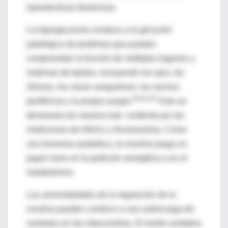
reproductivas femeninas.
La hiperglucemia conduce a la glicación
patológica de proteínas que pueden
comprometer la función de múltiples órganos y
sistemas de tejidos, incluyendo los ojos, los
riñones, los vasos sanguíneos, los nervios
60,61,62
periféricos y la propia sangre.
Esto se
demuestra de manera más evidente por las
mediciones de HbA1c y fructosamina. Como
una hormona anabólica, la insulina juega un
papel clave en la partición energética y en el
metabolismo.
Las anormalidades de la regulación de la
insulina pueden conducir a una sobrecarga de
sustratos en las mitocondrias. El estrés oxidativo