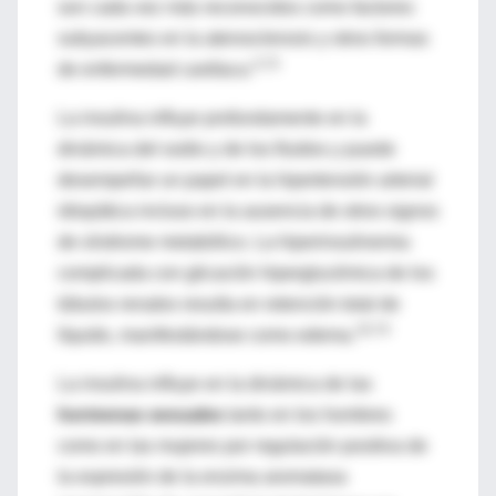
son cada vez más reconocidos como factores
subyacentes en la aterosclerosis y otros formas
4,73
de enfermedad cardíaca.
La insulina influye profundamente en la
dinámica del sodio y de los fluidos y puede
desempeñar un papel en la hipertensión arterial
idiopática incluso en la ausencia de otros signos
de síndrome metabólico. La hiperinsulinemia
complicada con glicación hiperglucémica de los
túbulos renales resulta en retención total de
10,74
líquido, manifestándose como edema.
La insulina influye en la dinámica de las
hormonas sexuales
tanto en los hombres
como en las mujeres por regulación positiva de
la expresión de la enzima aromatasa