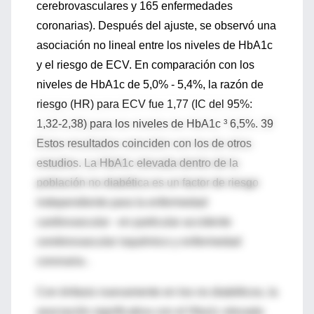
cerebrovasculares y 165 enfermedades
coronarias). Después del ajuste, se observó una
asociación no lineal entre los niveles de HbA1c
y el riesgo de ECV. En comparación con los
niveles de HbA1c de 5,0% - 5,4%, la razón de
riesgo (HR) para ECV fue 1,77 (IC del 95%:
1,32-2,38) para los niveles de HbA1c ³ 6,5%. 39
Estos resultados coinciden con los de otros
estudios. La HbA1c elevada dentro de la
población no diabética es un factor de riesgo
independiente para la enfermedad
cardiovascular - en particular accidente
cerebrovascular isquémico y enfermedad
coronaria-.
Con énfasis nuevamente en los no diabéticos, la
asociación significativa con el Hba1c elevada