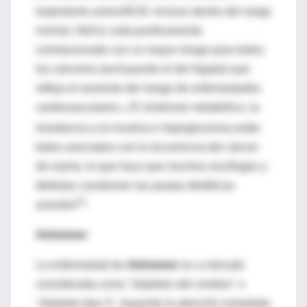
tratamiento activo49,50. Incluso dentro del rango
normal, HbA1c está positivamente
correlacionado con un mayor riesgo para todos
los cánceres (excluyendo el del hígado) que
refleja el aumento del riesgo de enfermedades
cardiovasculares.
El síndrome metabólico, la
51
resistencia a la insulina e hiperglucemia están
todos asociados con la recurrencia del cáncer
de mama, lo que hace que muchos oncólogos y
dietistas cuestionen las pautas dietéticas
52
actuales
.
Alzheimer
La enfermedad de
Alzheimer
es a menudo
considerada como "diabetes del cerebro" o
"diabetes tipo 3", trayendo la atención inmediata