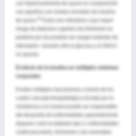
con hiperinsulinemia de ayuno en comparación
con aquellos con niveles normales de insulina
59
de ayuno.
Estos son individuos cuyo mayor
riesgo de deterioro cognitivo de Alzheimer se
perdería por las pruebas de sangre estándar de
laboratorio mirando sólo la glucosa y la HbA1c
en ayunas.
El efecto de la insulina en múltiples sistemas
corporales
Existen múltiples mecanismos a través de los
cuales cascada fisiopatológica iniciada por la
resistencia a la insulina puede ser responsable
del desarrollo de enfermedades aparentemente
dispares como la diabetes tipo 2, enfermedades
cardiovasculares, Alzheimer y las anomalías