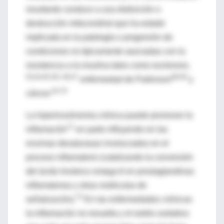
resultante conduce a una disfunción o
destrucción mitocondrial que ha estado
implicada en la patología o progresión de
condiciones no típicamente asociadas con la
resistencia a la insulina tales como esclerosis,
63,64,65 AD, 66,67
68,69
enfermedad de Parkinson
y
44,70
cáncer.
La hiperinsulinemia crónica puede promover la
71
inflamación
en parte influyendo en las
enzimas desaturasas involucrados en el
proceso inflamatorio (catalizando la conversión
del ácido linoleico omega-6 en prostaglandinas
inflamatorias y otras moléculas de
72
señalización).
En las enfermedades crónicas
la inflamación no resuelta y el estrés oxidativo