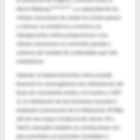
en presencia de oxígeno, conocida como el
44,45,46,47
efecto Warburg.
. La capacidad de las
células cancerosas de oxidar los ácidos grasos
y cetonas, la resistencia a insulina y la
hiperglucemia crónica proporcionan a las
células cancerosas un suministro grande y
continuo del sustrato de combustible que más
metabolizan.
Además, la hiperinsulinemia crónica puede
favorecer la carcinogénesis por estimulación del
factor de crecimiento similar a la insulina 1 (IGF-
1), la modulación de las hormonas sexuales y
mediante la promoción de la inflamación.49 Más
allá de una mayor incidencia de cáncer, IR y
HbA1c elevados también se correlacionan con
peor pronóstico en pacientes sometidos a