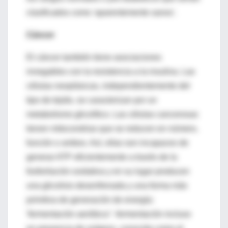
clasificados como 'aparentemente sanos'.
Cáncer
El cáncer también tiene asociaciones
innegables con la resistencia a la insulina. Las
células neoplásicas, independientemente del
tipo de tejido, se caracterizan por un
metabolismo glicolítico. Las células cancerosas
tienen mitocondrias que se reducen en número,
función o ambos. Así, ellas son incapaces de
generar ATP eficientemente a través de la
fosforilación oxidativa y en su lugar producen
una glicolisis desenfrenada y una forma más
primitiva de generación de energía:
'fermentación aeróbica"- fermentación incluso