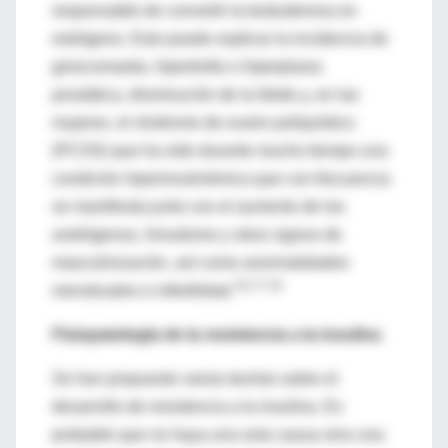
responsable de convertir la testosterona en
estrógeno. Esto puede explicar la incidencia de
ginecomastia, hipertrofia o hiperplasia
prostática, disminución de la libido y, en las
mujeres, el síndrome de ovario poliquístico
(PCOS) que ha sido durante mucho tiempo una
condición hiperinsulinémica que con frecuencia
se manifiesta junto con el aumento de los
andrógenos, hirsutismo y otros signos de
masculinización, así como anormalidades
76,77,78
menstruales e infertilidad.
Fisiopatología de la resistencia a la insulina
Se han propuesto varias teorías sobre el
desarrollo de resistencia a la insulina. Es
probable que no haya una sola causa sino una