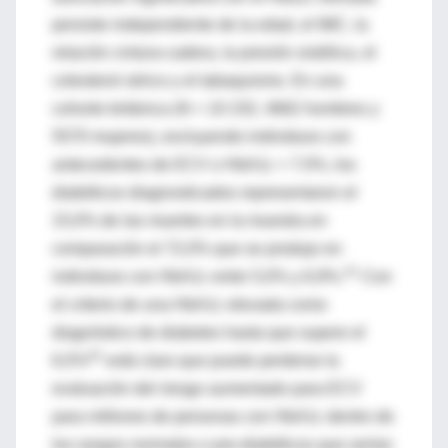
persiste independiente de la edad, el IMC, la
relación cintura-cadera, la presión sistólica, el
colesterol sérico y el tabaquismo. En una
cohorte británica (N = 10 232, 4662 hombres y
5570 mujeres), excluyendo individuos con
antecedentes de ECV o HbA1c > 7.0%, los
diabéticos diagnosticados representaron el
15,0% de las muertes en la muestra en
comparación el 72,0% que se produjo en
41
individuos con HbA1c entre 5,0% y 6,9%.
Con
el criterio de una HbA1c elevada como
diagnóstico de diabetes hasta que supere el
42
6,5%
está claro que puede perderse la
evaluación del riesgo aumentado para ECV
para millones de personas con HbA1c dentro de
los rangos normales o pre-diabéticos que serían