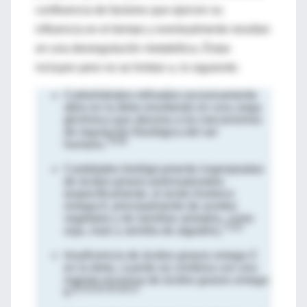
confluencia de factores que ejercen su
influencia en el tiempo y eventualmente resultan
en una desregulación metabólica. Éstas
incluyen pero no se limitan a, lo siguiente:
Carbohidratos refinados excesivamente
altos en la dieta resultando en una carga
glicémica que abruma a los mecanismos
de regulación fisiológica del ser
78,80
humano.
Cantidades biológicamente inapropiadas
de ácidos grasos poliinsaturados
(específicamente, el ácido linoleico
omega-6, principalmente de aceites
vegetales y de semillas aislados, como
73,81
soja, maíz y semilla de algodón).
Insuficiencia de ácidos grasos omega-3
en la dieta, cuando se combina con una
ingesta excesiva de ácidos grasos omega-
82,83,84,85,86,87
6.