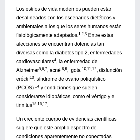
Los estilos de vida modernos pueden estar
desalineados con los escenarios dietéticos y
ambientales a los que los seres humanos están
1,2,3
fisiológicamente adaptados.
Entre estas
afecciones se encuentran dolencias tan
diversas como la diabetes tipo 2, enfermedades
4
cardiovasculares
, la enfermedad de
5,6,7
8,9
10,11,12
Alzheimer
, acné
, gota
, disfunción
13
eréctil
, síndrome de ovario poliquístico
14
(PCOS)
y condiciones que suelen
considerarse idiopáticas, como el vértigo y el
15,16,17
tinnitus
.
Un creciente cuerpo de evidencias científicas
sugiere que este amplio espectro de
condiciones aparentemente no conectadas