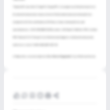
7 Sawka AM, Jaeschke R, Singh RJ, Young WF Jr. A comparison of biochemical tests
for pheochromocytoma: measurement of fractionated plasma metanephrines
compared with the combination of 24-hour urinary metanephrines and
catecholamines. JCEM 2003;88:553-8.8 Lenders JW, Pacak K, Walther MM, Linehan
WM, Mannelli M, Friberg P, et al. Biochemical diagnosis of pheochromocytoma:
which test is best? JAMA 2002;287:1427-34.
♦ Traducción y resumen objetivo:
Dra. Marta Papponetti
. Esp. Medicina Interna.