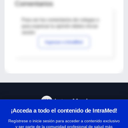
Comentarios
Para ver los comentarios de colegas o
para expresar tu opinión debes iniciar
sesión
Ingresar a IntraMed
¡Acceda a todo el contenido de IntraMed!
Centro de Ayuda
Regístrese o inicie sesión para acceder a contenido exclusivo
y ser parte de la comunidad profesional de salud más