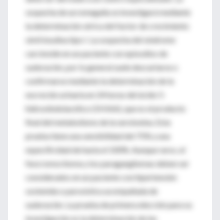
sospecha de acromegalia se investigará mediante
la determinación sérica del factor de crecimiento
símil insulina tipo I. La sospecha del síndrome
carcinoide en un paciente con episodios de
sudoración, por lo general suele descartarse o
confirmarse mediante la determinación de la
excreción urinaria en 24 horas del ácido 5-
hidroxiindolacético (5HIAA), que es el producto
final del metabolismo de la serotonina. Esta
prueba tiene una sensibilidad del 75% y una
especificidad de hasta el 100%. Aunque raros, el
feocromocitoma y los paragangliomas deben ser
considerados en un paciente con hipertensión
sostenida o paroxística acompañada de
sudoración. La prueba de primera elección para su
investigación es la determinación de las