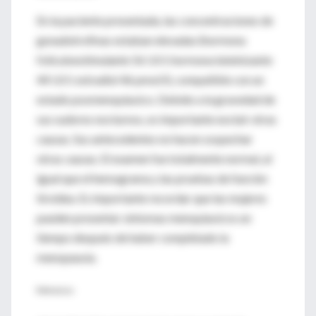
En la paciente presentada, las concentraciones de
gonadotrofinas estaban elevadas (hormona
folículoestimulante 56 UI/l; hormona luteinizante
44 UI/l; estradiol 46 pmol/l), compatible con un
estado posmenopáusico. Debido a la gravedad de
sus sudores nocturnos, es importante excluir otras
causas. Sus antecedentes no hacen sospechar
otras causas. El examen fue totalmente normal, al
igual que el hemograma y las pruebas de función
tiroidea. Es importante recordar que las mujeres
pueden presentar síntomas menopáusicos un
tiempo después de haber completado la
menopausia.
Referencias