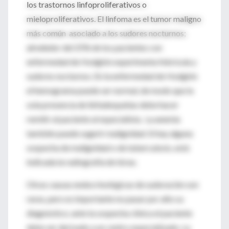
los trastornos linfoproliferativos o
mieloproliferativos. El linfoma es el tumor maligno
más común asociado a los sudores nocturnos;
alrededor del 25% de los pacientes con
enfermedad de Hodgkin experimenta febrícula y
sudores nocturnos. En la enfermedad de Hodgkin
el hemograma puede ser normal, de modo que la
sola presencia de linfadeopatías debe hacer
remitir al paciente al especialista. La anemia
también puede sugerir malignidad. Si hay alguna
sospecha de malignidad o de tuberculosis, está
indicada la radiografía de tórax.
Otras causas endocrinológicas de sudoración son
raras, pero es importante no pasar por alto su
diagnóstico; ante la sospecha clínica el paciente
debe ser derivado a un centro especializado. La