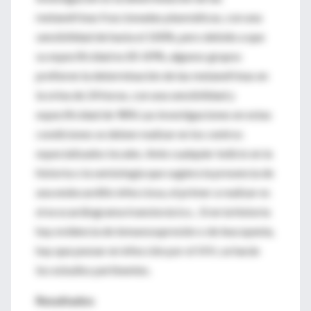
metanefrinas fraccionadas plasmáticas, con una
sensibilidad de hasta el 100%, pero debido a que
su especificidad es 85-89%, algunos grupos
prefieren la determinación de las metanefrinas en
la orina de 24 horas, con una sensibilidad y
especificidad de 98% Las investigaciones en estas
condiciones se deben realizar en los centros
especializados locales. Ante cualquier indicio en la
historia o la semiología que sugiera la presencia de
una endocarditis infecciosa, el primer a realizar es
el ecocardiograma transtorácico... Si en la historia
hay evidencia de inmunosupresión o de leucopenia,
hay que pesnar en infección por el VIH, se harán
los estudios pertinentes.
Resultados