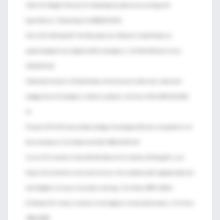
1 Solish N, Wang R, Murray CA. Evaluating the patient presenting with
hyperhidrosis. Thorac Surg Clin 2008;18:133-40.
2 Avis NE, McKinlay SM. The Massachusetts Women’s Health Study: an
epidemiological investigation ofthe menopause. J Am Med Womens Assoc
1995;50:45-50.
3 National Institutes of Health State-of-the-Science Conference statement:
management of menopause-related symptoms. Ann Intern Med 2005;142:1003-
13.
4 Casper RF, Yen SS. Neuroendocrinology of menopausal flushes: an hypothesis of
flush mechanism. Clin Endocrinol (Oxf) 1985;22:293-312.
5 Lister TA, Crowther D, Sutcliffe SB, Glatstein E, Canellos GP, Young RC, et al.
Report of a committee convened to discuss the evaluation and staging of patients
with Hodgkin’s disease: Cotswolds meeting. J Clin Oncol 1989;7:1630-6.
6 Feldman JM. Urinary serotonin in the diagnosis of carcinoid tumours. Clin Chem
1986;32:840.