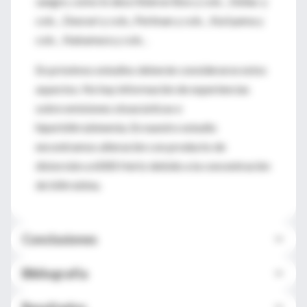
sangre, como lo describieron Boo y cols. , Deliac y
cols. , Deorari y cols., Perlman y cols. , Kuriyama y
cols. , Nakamura y cols. .
En próximos estudios deberán considerarse estos
aspectos. No hay información de experiencias
sobre emisiones otoacústicas e
hiperbilirrubinemia. En nuestro estudio
encontramos alteración con producto de
distorsión a 6000 Hertz debido a la concentración
de bilirrubina.
Conclusiones
Bibliografía