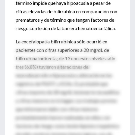
término impide que haya hipoacusia a pesar de
cifras elevadas de bilirrubina en comparación con
prematuros y de término que tengan factores de
riesgo con lesión de la barrera hematoencefálica.
La encefalopatía bilirrubínica sólo ocurrió en
pacientes con cifras superiores a 28 mg/dL de
bilirrubina indirecta; de 13 con estos niveles sólo
tres (6.8%) tuvieron alteraciones del
neurodesarrollo e hipoacusia y alteración en los
registros de PEATC y EOAs. Es probable que
cifras mayores de 28 mg/dL lesionan la vía auditiva
y cifras menores no lo hagan. Los trabajos previos
que informaron daño con cifras menores
probablemente fueron realizadas en niños con
factores de riesgo como lesión hipóxico isquémica
de tallo cerebral, lesiones hemorrágicas, uso de