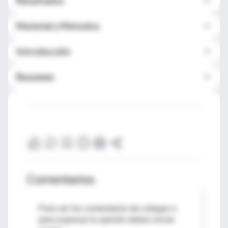
Resultados
Material y Metodos
Introducción
Resumen
Comentarios
Para ver los comentarios de colegas o
para expresar tu opinión debes iniciar