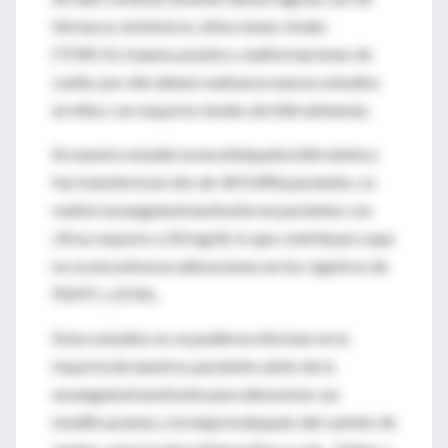
fármacos ototóxicos, infecciones virales
(TORCH), trauma acústico, malformaciones de
cuello; por ello deben realizarse nuevos estudios
en niños con mayores niveles de bilirrubinemia.
En nuestro estudio la encefalopatía bilirrubínica
fue transitoria en dos de 34 (5.8%) pacientes; se
realizó exsanguinotransfusión en pacientes con
cifras mayores a 20 mg/dL lo que contribuyó a que
no se encontraron alteraciones en los registros de
PEATC y EOAs.
Estos estudios no se pudieron efectuar en la
mayoría de nuestros pacientes antes de la
exsanguinotransfusión para demostrar sus
modificaciones y la mejoría después del cambio de