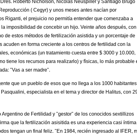
los Dres. Roberto Nicholson, Nicolás Neuspiller y Santiago Brugo
 Reproducción ( Cegyr) y unos meses antes nacían por
zos Riganti, el prejuicio no permitía entender que comenzaba a
a imposibilidad de concebir un hijo. Veinte años después, con
 de estos métodos de fertilización asistida y un porcentaje de
 acuden en forma creciente a los centros de fertilidad con la
ales, económicas (un tratamiento cuesta entre $ 3000 y 10.000,
 tiene los recursos para realizarlo) y fìsicas, lo más probable 
ada: "Vas a ser madre".
ente que un pueblo de esos que no llega a los 1000 habitantes
 Pasqualini, especialista en el tema y director de Halitus, con 
 Argentino de Fertilidad y "gestor" de los conocidos sextillizos
a que la fertilización asisitida es una experiencia casi íntima
odos tengan un final feliz. "En 1984, recién ingresado al IFER, 