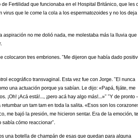
 de Fertilidad que funcionaba en el Hospital Británico, que les 
un virus que le come la cola a los espermatozoides y no los deja
 la aspiración no me dolió nada, me molestaba más la lluvia que
.
le colocaron tres embriones. "Me dijeron que había dado positiv
trol ecográfico transvaginal. Esta vez fue con Jorge. "El nunca
 como una actuación porque ya sabían. Le dijo: «Papá, fijáte, me
s. ¡Oh! ¡Acá está!..., ¡pero acá hay algo más!...»" "Y de pronto 
 retumbar un tam tam en toda la salita. «Esos son los corazone
, me bajó la presión, me hicieron sentar. Era de la emoción, t
o sabía cómo reaccionar".
mos una botella de champán de esas que quedan para alguna