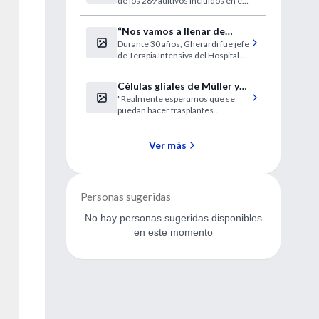
de los 289 aditivos incluidos en el
tabaco - El objetivo de los
compuestos, alguno de ellos
“Nos vamos a llenar de
tóxico, es aumentar la adicción.
Durante 30 años, Gherardi fue jefe
enfermos en estado
de Terapia Intensiva del Hospital
vegetativo”
de Clínicas.
Células gliales de Müller y
"Realmente esperamos que se
neuronas retinianas
puedan hacer trasplantes
autólogos dentro de cinco años"
Ver más
Personas sugeridas
No hay personas sugeridas disponibles
en este momento