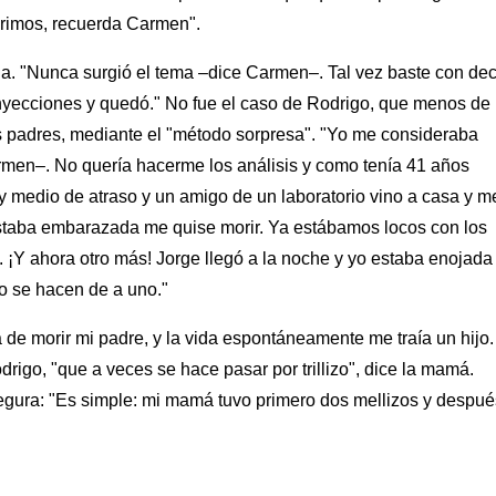
brimos, recuerda Carmen".
ia. "Nunca surgió el tema –dice Carmen–. Tal vez baste con dec
yecciones y quedó." No fue el caso de Rodrigo, que menos de
 padres, mediante el "método sorpresa". "Yo me consideraba
rmen–. No quería hacerme los análisis y como tenía 41 años
y medio de atraso y un amigo de un laboratorio vino a casa y m
staba embarazada me quise morir. Ya estábamos locos con los
. ¡Y ahora otro más! Jorge llegó a la noche y yo estaba enojada
o se hacen de a uno."
de morir mi padre, y la vida espontáneamente me traía un hijo.
go, "que a veces se hace pasar por trillizo", dice la mamá.
segura: "Es simple: mi mamá tuvo primero dos mellizos y despué