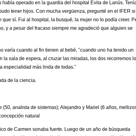
 habìa operado en la guardia del hospital Evita de Lanús. Tení
o pudo tener hijos. Con mucha vergüenza, pregunté en el IFER si
 que sí. Fui al hospital, la busqué, la mujer no lo podía creer. P
o, y a pesar del fracaso siempre me agradeció que alguien se
no varía cuando al fin tienen al bebé, "cuando uno ha tenido un
 la sala de espera, al cruzar las miradas, los dos recorremos l
a especialidad más linda de todas."
uda de la ciencia.
50, analista de sistemas); Alejandro y Mariel (6 años, mellizos
, concepción natural
lógico de Carmen sonaba fuerte. Luego de un año de búsqueda