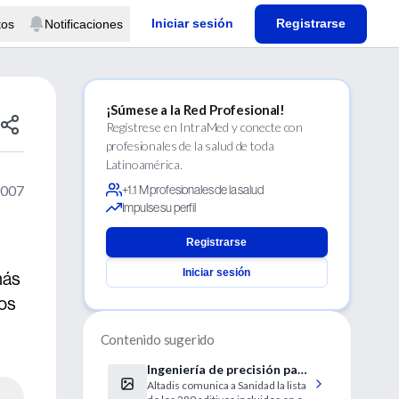
Iniciar sesión
Registrarse
tos
Notificaciones
¡Súmese a la Red Profesional!
Regístrese en IntraMed y conecte con
profesionales de la salud de toda
Latinoamérica.
2007
+1.1 M profesionales de la salud
Impulse su perfil
Registrarse
Iniciar sesión
más
ios
Contenido sugerido
Ingeniería de precisión para
Altadis comunica a Sanidad la lista
esclavizar al fumador