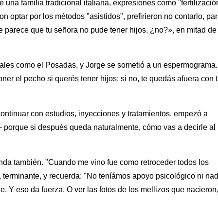
una familia tradicional italiana, expresiones como "fertilizació
on optar por los métodos "asistidos", prefirieron no contarlo, pa
me parece que tu señora no pude tener hijos, ¿no?», en mitad de
pitales como el Posadas, y Jorge se sometió a un espermograma.
r el pecho si querés tener hijos; si no, te quedás afuera con 
continuar con estudios, inyecciones y tratamientos, empezó a
– porque si después queda naturalmente, cómo vas a decirle al
unda también. "Cuando me vino fue como retroceder todos los
 terminante, y recuerda: "No teníámos apoyo psicológico ni nad
. Y eso da fuerza. O ver las fotos de los mellizos que nacieron