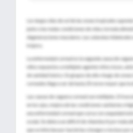
Los largos días de sol de las zonas tropicales supone
junto a las malas condiciones de vida y la mala alimen
degeneraciones maculares. Las cataratas bilaterales 
trópico.
La enfermedad corneal es la segunda causa de ceguera
niños expuestos a múltiples agentes infecciosos, ant
de sanidad básico. En grupos de alto riesgo de zonas 
corneales llega a ser de hasta 20 veces mayor que la 
Las causas de ceguera corneal son múltiples. El trac
en los ojos, mejora de las condiciones sanitarias e h
una enfermedad corneal que cursa con sequedad extre
ocular. Se debe a un déficit de vitamina A por mala a
que se infectan por bacterias u hongos e incluso por