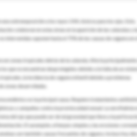
n una sobreexposición a los rayos UVA, tóxicos para los ojos. Esto,
tación colaboran en estas áreas en la aparición de las cataratas y l
no intervenidas suponen hasta el 75% de las causas de ceguera en 
 en zonas tropicales detrás de la catarata. Afecta principalmente
e los que se encuentran desprotegidos debido a la falta de un siste
tropicales, la incidencia de ceguera infantil debido a problemas
de zonas desarrolladas.
oma endémico es la principal causa. Requiere tratamientos antibiót
igiénicas y campañas contra la promiscuidad sexual. La xeroftalmia 
ma del ojo que puede ser de tal gravedad que lleve a la perforaci
limentación. El sarampión, el herpes simplex y las erosiones corneal
 amebas son también causas frecuentes de ceguera. Incluso hoy día