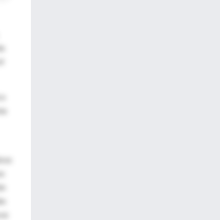
as
el
 a
ma
icos
es
ón
es
 se