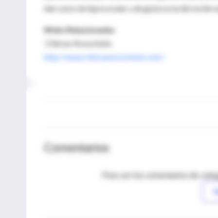
dan casos de lepra ocular y de gonococia del recién 
Webs Relacionadas
Clínicas Novovisión
http://www.clinicasnovovision.com/
Comentarios
Para ver los comentarios de coleg
I