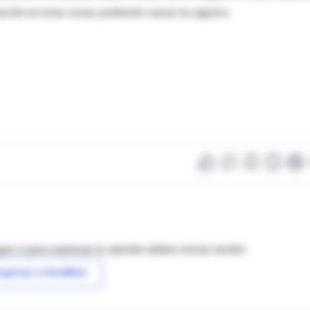
nacido en estas zonas, pudiendo causar la ceguera.
as o para expresar tu opinión debes iniciar sesión
ngresar a IntraMed