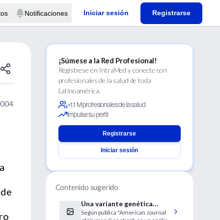
Iniciar sesión
Registrarse
tos
Notificaciones
¡Súmese a la Red Profesional!
Regístrese en IntraMed y conecte con
profesionales de la salud de toda
Latinoamérica.
2004
+1.1 M profesionales de la salud
Impulse su perfil
Registrarse
Iniciar sesión
 a
Contenido sugerido
 de
Una variante genética
Según publica "American Journal
permite a las mujeres
ro