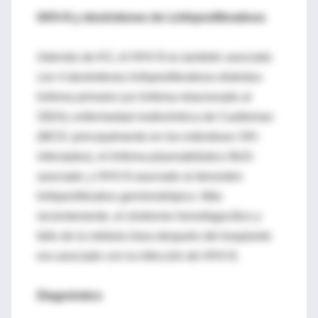
HHV-8 y desórdenes de Linfoproliferativos
Además de KS, el HHV-8 es también asociado
con 4 desórdenes linfoproliferativos distintos:
linfoma primario (un linfoma relacionado al
SIDA); enfermedad multicéntrica de Castleman
(MCD; principalmente en los individuos VIH-
infectados), el linfoma plasmablástico McD-
asociado; y HHV-8 asociado al desorden
linfoproliferativo germinotrópico. Más
recientemente, el síndrome hemofagocítico y
fallo de la médula ósea después del trasplante
era asociado con la infección de HHV-8.
Diagnóstico