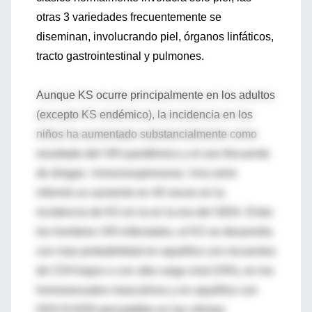
otras 3 variedades frecuentemente se
diseminan, involucrando piel, órganos linfáticos,
tracto gastrointestinal y pulmones.
Aunque KS ocurre principalmente en los adultos
(excepto KS endémico), la incidencia en los
niños ha aumentado substancialmente como
resultado del VIH pandémico y el uso frecuente
de drogas inmunosupresoras. Una serie
informó un aumento en 40 veces en la
incidencia de KS en la en la era del SIDA. Entre
los hombres VIH-infectados, el KS se desarrolla
con mas probabilidad en aquéllos con recuentos
de CD4 bajos o con alta carga viral (VIH), en los
homosexuales masculinos y en aquéllos con
HHV-8 ADN perceptible en las células