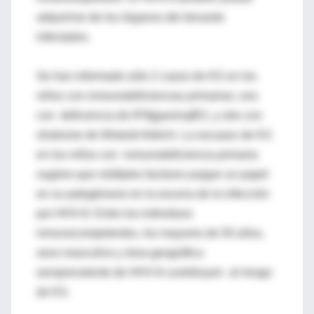
adquirirse de los órganos del donante
infectados.
Se han informado sólo 2 casos de KS en los
niños con inmunodeficiencias primarias: uno
con deficiencia de IFN[gamma]R1; y otro con
síndrome de Wiskott-Aldrich. La escasez de KS
en los niños con inmunodeficiencia primaria
sugiere que múltiples factores juegan un papel
en su patogénesis en la escena de la infección
por HHV-8. Entre los individuos
inmunocompetentes, los mayores de 50 años,
sexo masculino y área geográfica
seroprevalente de HHV-8 contribuyen al riesgo
de KS.