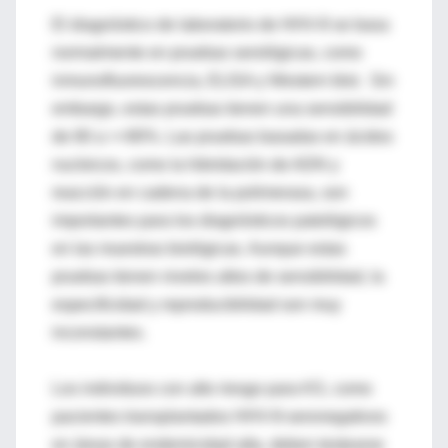
El diagnóstico de laboratorio de HHV-8 se basa
normalmente en pruebas serológicas, como
inmunofluorescencia, ELISA y Western blot. Sin
embargo, estas pruebas tienen una sensibilidad
de 80 a >=90%. Las pruebas basadas en ácidos
nucleicos, como la hibridación de ADN y
reacción en cadena de la polimerasa, son
importantes para los diagnósticos patológicos
en las muestras biológicas. Aunque estas
pruebas tienen niveles altos de sensibilidad, la
especificidad y reproducibilidad son muy
inconstantes.
Los individuos con alto riesgo para KS, como
pacientes transplantados HHV-8-seronegativos
en áreas de endemicidad alta, deben testearse