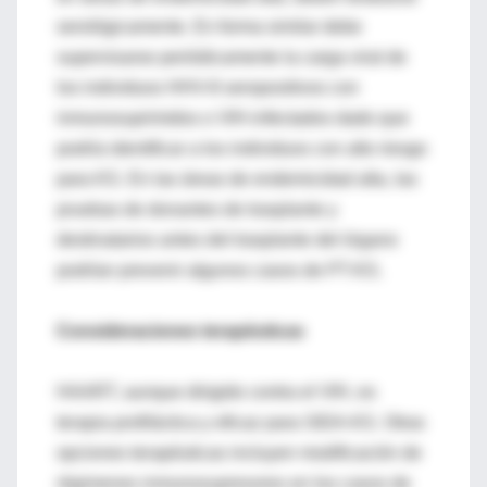
serológicamente. En forma similar debe
supervisarse periódicamente la carga viral de
los individuos HHV-8 seropositivos con
inmunosuprimidos o VIH-infectados dado que
podría identificar a los individuos con alto riesgo
para KS. En las áreas de endemicidad alta, las
pruebas de donantes de trasplante y
destinatarios antes del trasplante del órgano
podrían prevenir algunos casos de PT-KS.
Consideraciones terapéuticas
HAART, aunque dirigido contra el VIH, es
terapia profiláctica y eficaz para SIDA-KS. Otras
opciones terapéuticas incluyen modificación de
régimenes inmunosupresores en los casos de