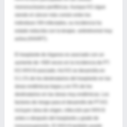
mononucleares periféricas. Aunque KS sigue
siendo el cáncer más común entre los
individuos VIH-infectados, su incidencia ha
estado reducida con la terapia antiretroviral muy
activa (HAART).
El trasplante de órganos es asociado con un
aumento de >500 veces en la incidencia de PT-
KS HHV-8-asociado. Así KS se desarrolla en
0.1-1% de los destinatarios del trasplante en las
áreas endémicas bajas y en 5% de los
destinatarios en las áreas muy endémicas. Los
factores de riesgo para el desarrollo de PT-KS
incluyen área de origen, infección por HHV-8
antes o después del trasplante y grado de
inmunosupresión. El HHV-8 también puede