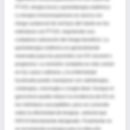
PT-KS, terapia local y quimioterapia sistémica.
La terapia inmunosupresora se asocia con
riesgo sustancial de rechazo del injerto en los
individuos con PT-KS, requiriendo una
cuidadosa valoración del riesgo-beneficio. La
quimioterapia sistémica es generalmente
reservada para los pacientes con KS visceral o
progresivo. La remisión completa es más común
en los casos cutáneos, y la enfermedad
localizada puede manejarse con radioterapia,
crioterapia, criocirugía o cirugía láser. Aunque el
ganciclovir puede reducir la incidencia de KS en
los individuos susceptibles, poco es conocido
sobre la efectividad de terapias antiviral que
HHV-8 directamente designado. Finalmente no
se recomienda la terapia para la infección