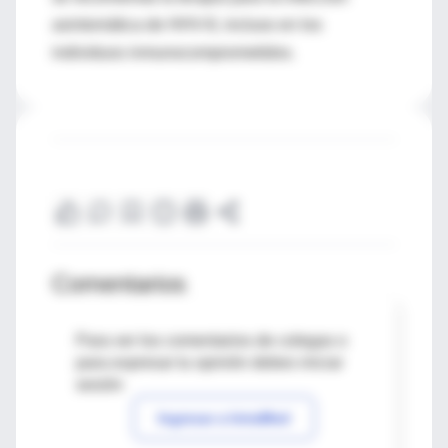
asintomática de HHV-8, incluso en los
individuos inmunocomprometidos.
Comentarios
Para ver los comentarios de colegas o
para expresar tu opinión debes iniciar
sesión
Ingresar a IntraMed