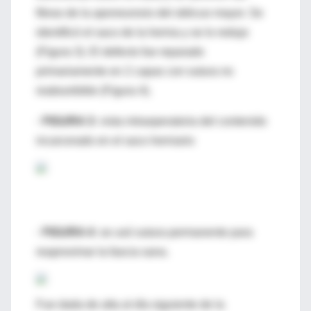
fibras de la aponeurosis del oblicuo mayor. Se
identificó el saco de la hernia y se lo redujo
(Figura 3). El defecto fue reparado
primariamente en 2 capas con sutura no
reabsorbible (Figura 4).
· FIGURA 3:
vista intraoperatoria del contenido
incarcerado en el saco herniario
· FIGURA 4:
se usó sutura permanente para
reaproximar la fascia sana.
Fue dada de alta al día siguiente de la