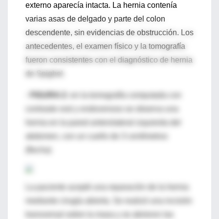
externo aparecía intacta. La hernia contenía
varias asas de delgado y parte del colon
descendente, sin evidencias de obstrucción. Los
antecedentes, el examen físico y la tomografía
fueron consistentes con el diagnóstico de hernia
de Spighel.
· FIGURA 2:
en la tomografía computada con
contraste oral y endovenoso se observa una
hernia en la pared anterolateral izquierda del
abdomen, con un cuello de 3 centímetros
(flecha)
La paciente aceptó una reparación de la hernia
mediante cirugía abierta. Se realizó una incisión
transversal sobre la masa y se abrieron las