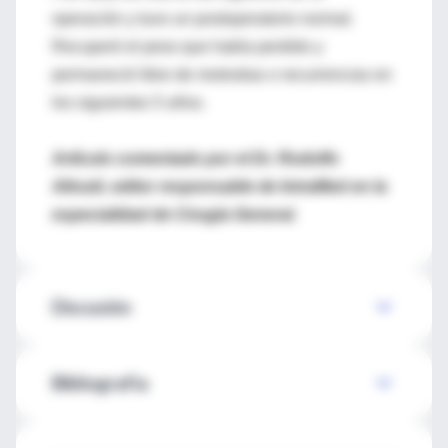
operación y tuvo un postoperatorio normal.
Recuperó el peso que había perdido y
permaneció libre de molestias o recurrencias en
los siguientes 5 años.
Artículo comentado por el Dr. Rodolfo
Altrudi, editor responsable de IntraMed en la
especialidad de Cirugía General.
Discusión
Bibliografía