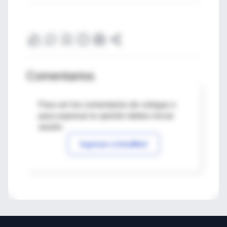
Comentarios
Para ver los comentarios de colegas o
para expresar tu opinión debes iniciar
sesión
Ingresar a IntraMed