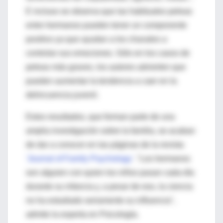
E incluso se observa que las habituales peleas
entre hermanos pueden tener un componente
positivo ya que ayudan a los chavales a
controlar sus emociones. Sólo en los casos de
peleas más graves, los autores advierten que
pueden aumentar la tendencia a caer en la
delincuencia juvenil.
Estos resultados, que forman parte de una
amplia investigación sobre la familia, se acaban
de dar a conocer en las páginas de la revista
'Journal of Family Psychology'
. "Los hermanos
son alguien con quien los niños pasan cada día
durante su infancia y, a pesar de eso, la ciencia
no ha estudiado seriamente su influencia",
admite la experta en Psicología.