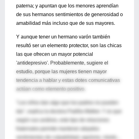
paterna; y apuntan que los menores aprendían
de sus hermanos sentimientos de generosidad o
amabilidad más incluso que de sus mayores.
Y aunque tener un hermano varón también
resultó ser un elemento protector, son las chicas
las que ofrecen un mayor potencial
'antidepresivo'. Probablemente, sugiere el
estudio, porque las mujeres tienen mayor
tendencia a hablar y estas dotes comunicativas
actúan como elemento positivo.
"Los niños dan algo que los padres no pueden
dar", explica la doctora Padilla-Walker. Y es que
según sus análisis, este tipo de relaciones
fraternales permite mantener alejados
sentimientos de culpabilidad, egoísmo, miedo...