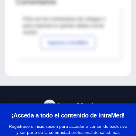
Comentarios
Para ver los comentarios de colegas o
para expresar tu opinión debes iniciar
sesión
Ingresar a IntraMed
¡Acceda a todo el contenido de IntraMed!
Centro de Ayuda
Regístrese o inicie sesión para acceder a contenido exclusivo
y ser parte de la comunidad profesional de salud más