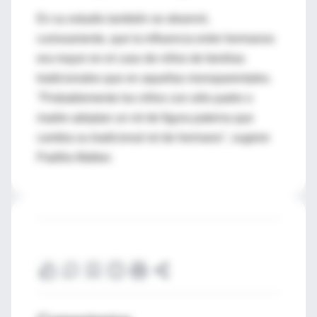
En su estudio también se observó,
curiosamente, que la influencia entre hermanos
era mayor en el caso de niños de familias
tradicionales que en aquellas monoparentales.
"Probablemente los niños con sólo padre o
madre adoptan un rol de figura paterna que
cambia su tradicional rol de hermano", sugiere
Padilla-Walker.