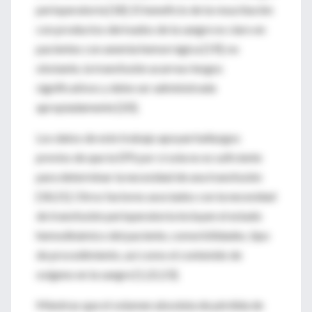
perioperatoria [18]. El beneficio de la resucitación
con productos derivados de la sangre es claro en
pacientes con anemia hemorrágica [19]; no
obstante, la transfusión acarrea riesgos
significativos y debe ser administrada
apropiadamente [20].
Los datos de este trabajo apoyan hallazgos
previos de que la EPS por sí sola no es suficiente
para determinar la necesidad de una transfusión
[18,21]. Otros factores asociados con la necesidad
de transfusión perioperatoria incluyen el estado
hemodinámico del paciente, comorbilidades, tipo
de procedimiento, así como el contenido de
oxígeno en la sangre [1,22,23].
Mientras que el volumen absoluta de pérdida de