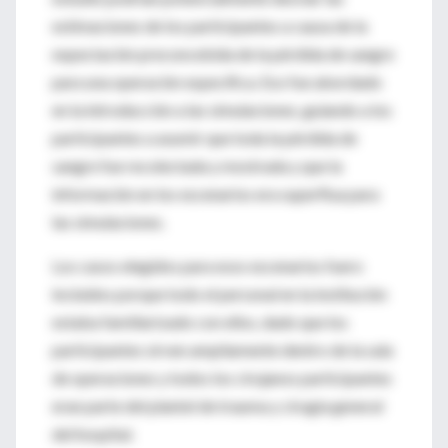
estimaciones de los participantes a causa de la
expectación preconcebida de la pérdida de sangre
para una operación específica. Eso fue abordado
en la introducción a las simulaciones, guiando a los
participantes a asumir que toda la pérdida de
sangre fue recolectada y mostrada y que la
información en los escenarios era superflua para
las simulaciones.
Los casos elegidos para esos escenarios fuero
incluidos porque todo el personal en la institución
estaba familiarizado con ellos, dado que los
participantes sirven ampliamente dentro de la sala
de operaciones y todos los cirujanos participantes
eran parte del plantel de trauma y cirugía general
del hospital.