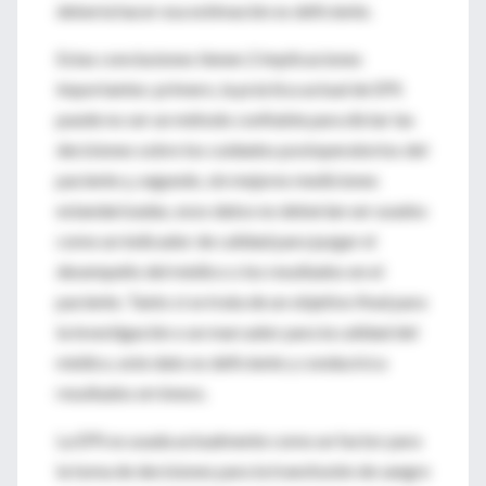
debería hacer esa estimación es deficiente.
Estas conclusiones tienen 2 implicaciones
importantes: primero, la práctica actual de EPS
puede no ser un método confiable para dictar las
decisiones sobre los cuidados postoperatorios del
paciente y, segundo, sin mejores mediciones
estandarizadas, esos datos no deberían ser usados
como un indicador de calidad para juzgar el
desempeño del médico o los resultados en el
paciente. Tanto si se trata de un objetivo final para
la investigación o un marcador para la calidad del
médico, este dato es deficiente y conducirá a
resultados erróneos.
La EPS es usada actualmente como un factor para
la toma de decisiones para la transfusión de sangre