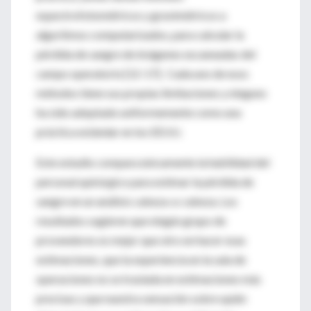
espectrofotométricos y gravimétricos a
algoritmos computarizados, para calcular la
pérdida de sangre de imágenes escaneadas del
campo operatorio [12-17]. Cada uno de esos
métodos tiene sus propias limitaciones y ninguno
ha sido adoptado uniformemente como una
práctica estándar en los EEUU.
Este estudio compara únicamente la habilidad del
personal quirúrgico para estimar la pérdida de
sangre en un análisis cabeza-a-cabeza. Los
resultados sugieren que ningún grupo de
proveedores es mejor que otro en hacer esas
estimaciones, que la experiencia en la sala de
operaciones no se traslada en estimaciones más
precisas y que nuestra sensación sobre quién