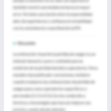
aunque el aumento en los años de experiencia
también mostró una tendencia hacia un mayor
error. No hubo asociación entre la especialidad,
años de experiencia o confianza en la habilidad,
con la consistencia o exactitud de la EPS.
►
Discusión
La estimación visual de la pérdida de sangre es un
método inexacto y poco confiable para la
medición de la pérdida hemática operatoria. Otros
estudios han publicado conclusiones similares
cuando evaluaron las estimaciones de pérdida de
sangre para casos operatorios específicos o
personales [1,3-6,9,11]. Eso ha conducido a
técnicas y tecnologías que buscan mejorar esa
práctica, yendo desde métodos