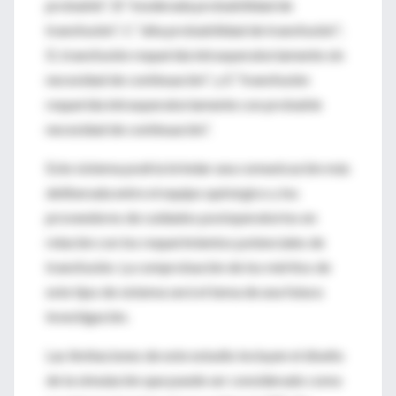
probable”; B “moderada probabilidad de
transfusión”; C “alta probabilidad de transfusión”;
D, transfusión requerida intraoperatoriamente sin
necesidad de continuación”; y E “transfusión
requerida intraoperatoriamente con probable
necesidad de continuación”.
Este sistema podría brindar una comunicación más
deliberada entre el equipo quirúrgico y los
proveedores de cuidados postoperatorios en
relación con los requerimientos potenciales de
transfusión. La comprobación de los méritos de
este tipo de sistema será el tema de una futura
investigación.
Las limitaciones de este estudio incluyen el diseño
de la simulación que puede ser considerado como