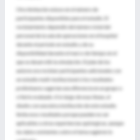
Otra limitación estuvo en el número de
participantes disponibles para el estudio. El
reclutamiento dependió del número total del
personal de la sala de operaciones en el hospital
durante el período en estudio y de su
disponibilidad durante el marco de tiempo en el
que se desarrolló la simulación. El plan de los
autores era reclutar participantes adicionales con
un estudio multi-institucional si los resultados
preliminares sugerían una diferencia en un grupo o
criterio evaluado. A lo largo de esas líneas, el
diseño con una única institución de este estudio
limita esos resultados porque pueden no ser
aplicables a otras experiencias quirúrgicas, aunque
los datos existentes sobre el tema sugieren lo