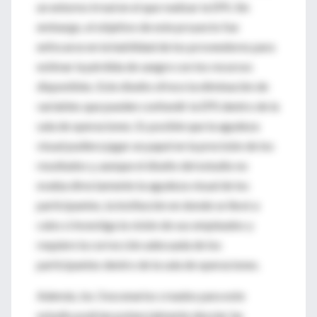
un entorno irreal en el que realizar la EPS. Sin
embargo, el objetivo de este proyecto fue
enfocarse en la habilidad de los proveedores para
estimar la pérdida de sangre con los recursos
disponibles. Este diseño ofrece la eliminación de
variables que pueden confundir la EPS dentro de la
sala de operaciones. Es posible que la agudeza
visual pudiera jugar un papel en la precisión de los
resultados y, aunque el diseño del estudio no
evalúa directamente la agudeza visual de los
participantes, la institución en donde se llevó a
cabo sí investiga la visión de sus empleados y
requiere la corrección adecuada de los
participantes dentro de la sala de operaciones.
Además, los 3 escenarios creados para este
estudio podrían potencialmente desviar las