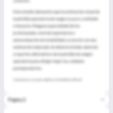
contrario.
Este estudio demuestra que la estimación visual de
la pérdida operatoria de sangre es poco confiable
e inexacta. Ninguna especialidad de los
profesionales, nivel de experiencia o
autoevaluación de la habilidad, se asoció con una
estimación mejorada. Se debería brindar atención
a reportes alternativos de la pérdida de sangre
operatoria para dirigir mejor los cuidados
postoperatorios.
Comentario y resumen objetivo: Dr. Rodolfo D. Altrudi
Página 2