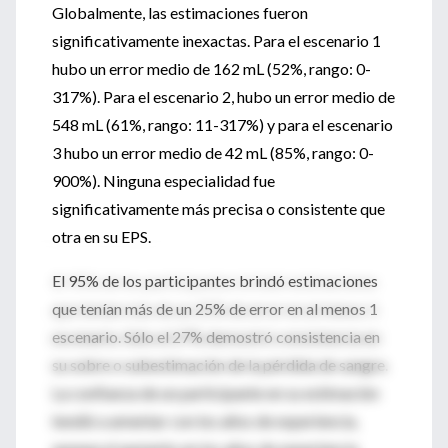
Globalmente, las estimaciones fueron
significativamente inexactas. Para el escenario 1
hubo un error medio de 162 mL (52%, rango: 0-
317%). Para el escenario 2, hubo un error medio de
548 mL (61%, rango: 11-317%) y para el escenario
3 hubo un error medio de 42 mL (85%, rango: 0-
900%). Ninguna especialidad fue
significativamente más precisa o consistente que
otra en su EPS.
El 95% de los participantes brindó estimaciones
que tenían más de un 25% de error en al menos 1
escenario. Sólo el 27% demostró consistencia en
su sobre o subestimación de la pérdida de sangre.
La confianza de un participante en su estimación
tendió a amentar con los años de experiencia,