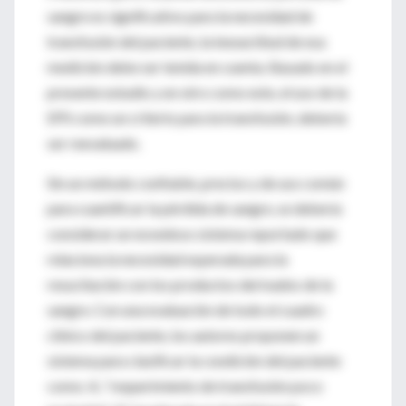
sangre es significativo para la necesidad de
transfusión del paciente, la inexactitud de esa
medición debe ser tenida en cuenta. Basado en el
presente estudio y en otro como este, el uso de la
EPS como un criterio para la transfusión, debería
ser reevaluado.
Sin un método confiable, preciso y de uso común
para cuantificar la pérdida de sangre, se debería
considerar un novedoso sistema reportado que
relaciona la necesidad esperada para la
resucitación con los productos derivados de la
sangre. Con una evaluación de todo el cuadro
clínico del paciente, los autores proponen un
sistema para clasificar la condición del paciente
como: A, “requerimiento de transfusión poco