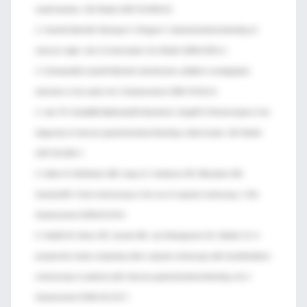
small intestine. Clin Radiol 1997;52:809-20.
2. AntesG,NeherM, Hiemeyer V, Burger A. Gastrointestinal bleeding of
obscure origin: role of enteroclysis. Eur Radiol 1996;6:851-4.
3. SchwartzMJ,LewisJH.Meckel’s diverticulum: pitfalls in scintigraphic
detection in the adult. Am J Gastroenterol 1984;79:611-8.
4. Jain TP, GulatiMS,MakhariaGK,BandhuS, GargPK.CTenteroclysis in the
diagnosis of obscure gastrointestinal bleeding: initial results. Clin Radiol
2007;62:660-7.
5. Sidhu R, McAlindon ME, Kapur K, Hurlstone DP, Wheeldon MC,
SandersDS. Push enteroscopy in the era of capsule endoscopy. J Clin
Gastroenterol 2008;42:54-8.
6. Hadithi M, Heine GD, Jacobs MA, van Bodegraven AA, Mulder CJ. A
prospective study comparing video capsule endoscopy with doubleballoon
enteroscopy in patients with obscure gastrointestinal bleeding. Am J
Gastroenterol 2006;101:52-7.