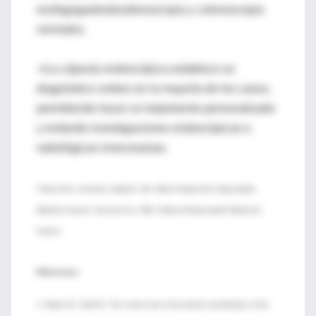
esofagogastroduodenoscopia y colonoscopia
normales.
⇒La cápsula endoscópica establece un
diagnóstico certero en la mayoría de los casos,
permitiendo hacer un tratamiento personalizado
y evitando investigaciones endoscópicas o
radiológicas innecesarias.
Traducción y resumen objetivo: Dra. Marta Papponetti. Especialista
Medicina Interna. Docente Aut. UBA. Editora Responsable Medecina
Interna.
Referencias
1. Nolan DJ, Traill ZC. The current role of the barium examination of the