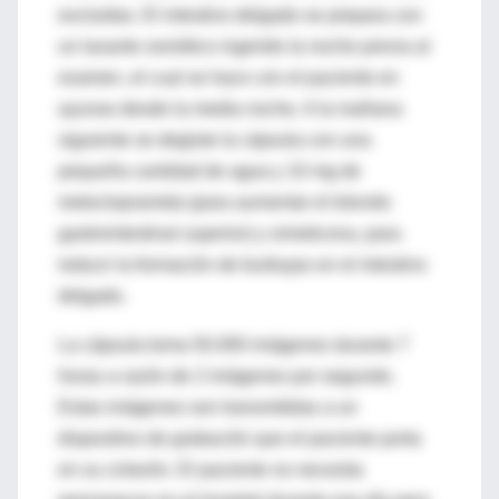
excluidas. El intestino delgado se prepara con
un laxante osmótico ingerido la noche previa al
examen, el cual se hace con el paciente en
ayunas desde la media noche. A la mañana
siguiente se deglute la cápsula con una
pequeña cantidad de agua y 10 mg de
metoclopramida (para aumentar el tránsito
gastrointestinal superior) y simeticona, para
reducir la formación de burbujas en el intestino
delgado.
La cápsula toma 50.000 imágenes durante 7
horas a razón de 2 imágenes por segundo.
Estas imágenes son transmitidas a un
dispositivo de grabación que el paciente porta
en su cinturón. El paciente no necesita