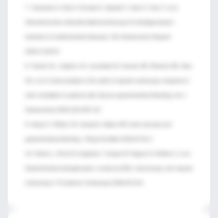
7. Yamamoto H, Kita H, Sunada K, Hayashi Y, Sato H, Yano T, et al.
Clinicaloutcomes ofdouble-balloonendoscopy for thediagnosisand
treatment of small-intestinal diseases. Clin Gastroenterol Hepatol
2004;2:1010-6.
8. Triester SL, Leighton JA, Leontiadis GI, Gurudu SR, Fleischer DE, Hara
AK, et al. A meta-analysis of the yield of capsule endoscopy compared to
other modalities in patients with obscure gastrointestinal bleeding. Am J
Gastroenterol 2005;100:2407-18.
9. Hasan F, O’Brien CS, Sanyal A, Dalton HR. Aortic stenosis and
gastrointestinal bleeding. J Royal SocMed 2004;97:81-2.
10. Polese L, D’Incà R, Angriman I, Scarpa M, Pagano D, Ruffolo C, et al.
Gastrointestinal telangiectasia: a study by EGD, colonoscopy, and capsule
endoscopy in 75 patients. Endoscopy 2008;40:23-9.