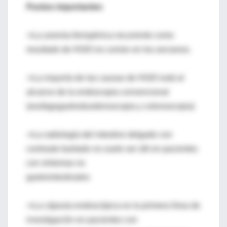
Puntos importantes
⇒La anemia ferropénica recurrente como
resultado de HGIO es común en los ancianos.
⇒La mayoría de las causas de HGIO está al
alcance de la endoscopia convencional
(esofagogastroduodenoscopia y colonoscopia)
⇒La radiología del intestino delgado con
contraste baritado no suele ser útil en pacientes
con síntomas no
gastrointestinales
⇒La cápsula endoscópica es la primera línea de
investigación en pacientes con