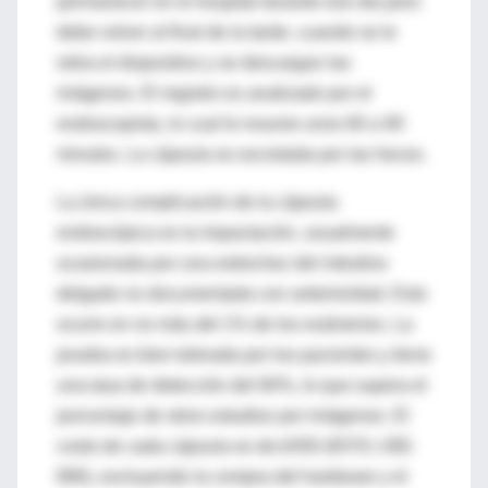
permanecer en el hospital durante ese día pero
debe volver al final de la tarde, cuando se le
retira el dispositivo y se descargan las
imágenes. El registro es analizado por el
endoscopista, lo cual le insume unos 60 a 90
minutos. La cápsula es excretada por las heces.
La única complicación de la cápsula
endoscópica es la impactación, usualmente
ocasionada por una estrechez del intestino
delgado no documentada con anterioridad. Esto
ocurre en no más del 1% de los exámenes. La
prueba es bien tolerada por los pacientes y tiene
una tasa de detección del 60%, lo que supera el
porcentaje de otros estudios por imágenes. El
costo de cada cápsula es de ₤450 (€570; U$S
890), excluyendo la compra del hardware y el