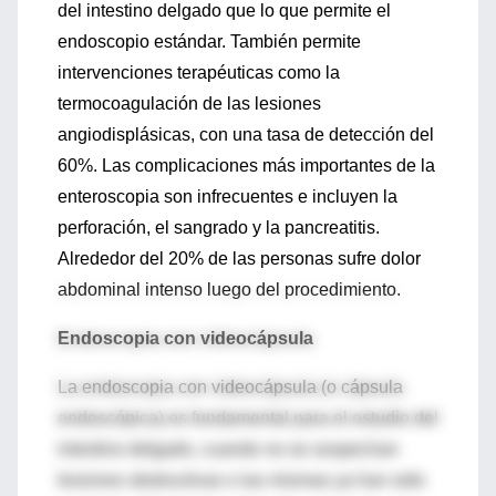
del intestino delgado que lo que permite el
endoscopio estándar. También permite
intervenciones terapéuticas como la
termocoagulación de las lesiones
angiodisplásicas, con una tasa de detección del
60%. Las complicaciones más importantes de la
enteroscopia son infrecuentes e incluyen la
perforación, el sangrado y la pancreatitis.
Alrededor del 20% de las personas sufre dolor
abdominal intenso luego del procedimiento.
Endoscopia con videocápsula
La endoscopia con videocápsula (o cápsula
endoscópica) es fundamental para el estudio del
intestino delgado, cuando no se sospechan
lesiones obstructivas o las mismas ya han sido