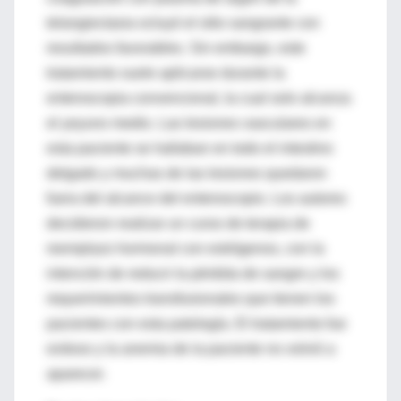
telangiectasia ocluyó el sitio sangrante con
resultados favorables. Sin embargo, este
tratamiento suele aplicarse durante la
enteroscopia convencional, la cual solo alcanza
el yeyuno medio. Las lesiones vasculares en
esta paciente se hallaban en todo el intestino
delgado y muchas de las lesiones quedaron
fuera del alcance del enteroscopio. Los autores
decidieron realizar un curso de terapia de
reemplazo hormonal con estrógenos, con la
intención de reducir la pérdida de sangre y los
requerimientos transfusionales que tienen los
pacientes con esta patología. El tratamiento fue
exitoso y la anemia de la paciente no volvió a
aparecer.