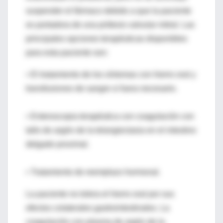
suspender el fármaco debido a que la paciente
es portadora de una prótesis valvular mitral. Las
principales opciones terapéuticas disponibles
para esta paciente son:
• El tratamiento de los síntomas con hierro oral y
transfusiones de sangre si fuera necesario.
•
Enteroscopia terapéutica con coagulación con
tallo de argón de la telangiectasia en el intestino
delgado proximal.
•
Tratamiento de reemplazo hormonal.
La paciente no tolera el hierro oral por sus
efectos colaterales gastrointestinales. La
coagulación con plasma de argón de la