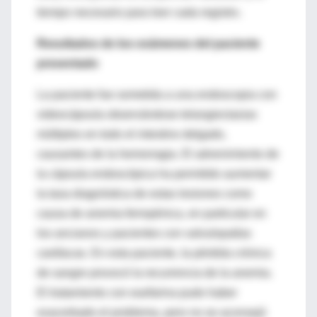
tiempo necesario para leer cada registro.
Resultados de los exámenes del paciente
presentado
La paciente fue sometida a una endoscopia con
videocápsula observándose telangiectasias
múltiples en todo el intestino delgado,
causantes de la hemorragia. El advenimiento de
la cápsula endoscópica ha permitido aumentar
la tasa diagnóstica de estas lesiones como
causa de anemia ferropénica, en particular en
los ancianos y pacientes con valvulopatías
cardíacas. En esta paciente, la pérdida crónica
de sangre provocó la recurrencia de la anemia.
El tratamiento con warfarina pudo haber
exacerbado el problema, pero no se aconsejó