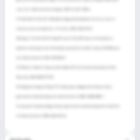
score. Eur J Gastroenterol Hepatol. 2009; 21 (12): 1340-6
37. Stollman N, Metz DC. Pathophysiology and prophylaxis of stress ulcer in
intensive care unit patients. J Crit Care. 2005; 20(1):35-45.
38. Sung JJ, Tsoi KK, Ma TK, Yung MY, Lau JY, Chiu PW. Causes of mortality in
patients with peptic ulcer bleeding: a prospective cohort study of 10,428 cases.
Am J Gastroenterol. 2010; 105(1):84-9.
39. Wilkins T, Baird C, Pearson AN, Schade RR. Diverticular bleeding. Am Fam
Physician. 2009; 80(9):977-83.
40. Wong Kee Song LM, Baron TH. Endoscopic management of acute lower
gastrointestinal bleeding. Am J Gastroenterol. 2008; 103(8):1881-7.
41. Zuccaro G. Epidemiology of lower gastrointestinal bleeding. Best Pract Res
Clin Gastroenterol. 2008; 22(2):225-32.