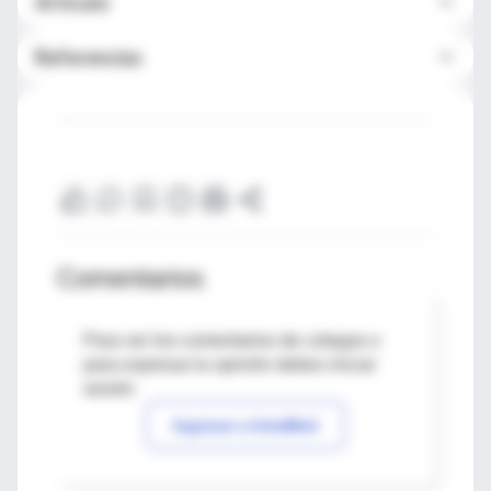
Artículo
Referencias
Comentarios
Para ver los comentarios de colegas o
para expresar tu opinión debes iniciar
sesión
Ingresar a IntraMed