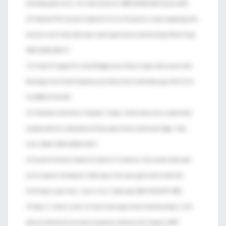
bleeding peptic ulcers. Am J Gastroenterol. 2008; 103(10):2625-32; quiz 2633.
10. Frattaroli FM, Casciani E, Spoletini D et al. Prospective study comparing multi-
detector row CT and endoscopy in acute gastrointestinal bleeding. World J Surg.
2009; 33(10):2209-17.
11. Friedel D, Cappell M. Initial Management of Acute Upper Gastrointestinal
Bleeding: From Initial Evaluation up to Gastrointestinal Endoscopy. Med Clin N
Am 2008; 92: 491-509
12. Frodsham A, Berkmen T, Ananian C, Fung A. Initial experience using N-butyl
cyanoacrylate for embolization of lower gastrointestinal hemorrhage. J Vasc
Interv Radiol. 2009; 20(10):1312-9.
13. Fusaroli P, Grillo A, Zanarini S, Caletti G. Usefulness of a second endoscopic
arm to improve therapeutic endoscopy in the lower gastrointestinal tract.
Preliminary experience - a case series. Endoscopy. 2009; 41(11):997-1000.
14. Gayer C, Chino A, Lucas C al. Acute lower gastrointestinal bleeding in 1,112
patients admitted to an urban emergency medical center. Surgery. 2009;