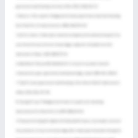
gastrointestinal bleeding. Ann Intern Med. 2010; 152(2):101-13.
4. Barnert J, Messmann H. Management of lower gastrointestinal tract bleeding.
Best Pract Res Clin Gastroenterol. 2008; 22(2):295-312.
5. Bini EJ, Cohen J. Endoscopic treatment compared with medical therapy for the
prevention of recurrent ulcer hemorrhage in patients with adherent clots.
Gastrointest Endosc. 2003; 58(5):707-14.
6. Blatchford O, Murray WR, Blachford M. A riskscore to predict need for
treatment for upper- gastrointestinal haemorrhage. Lancet 2000; 356: 1318-21
7. Chait M. Lower gastrointestinal bleeding in the elderly. World J Gastrointest
Endosc 2012; 2(5): 147-154
8. Cheung FK, Lau JY. Management of massive peptic ulcer bleeding.
Gastroenterol Clin North Am. Jun 2009; 38(2):231-43.
9. Elmunzer BJ, Young SD, Inadomi JM, Schoenfeld P, Laine L. Systematic review of
the predictors of recurrent hemorrhage after endoscopic hemostatic therapy for