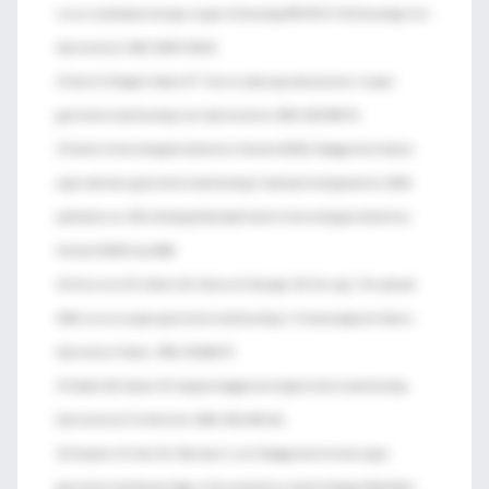
versus combination therapy in upper GI bleeding (PROTECCT-UGI bleeding). Am J
Gastroenterol. 2005; 100(7):1503-8.
32. Sarin N, Monga N, Adams PC. Time to endoscopy and outcomes in upper
gastrointestinal bleeding. Can J Gastroenterol. 2009; 23(7):489-93.
33. Scottish Intercollegiate Guidelines Network (SIGN). Management of acute
upper and lower gastrointestinal bleeding. A national clinical guideline. (SIGN
publication; no. 105). Edinburgh (Scotland): Scottish Intercollegiate Guidelines
Network (SIGN); Sep 2008.
34. Silverstein FE, Gilbert DA, Tedesco FJ, Buenger NK, Persing J. The national
ASGE survey on upper gastrointestinal bleeding. II. Clinical prognostic factors.
Gastrointest Endosc. 1981; 27(2):80-93.
35. Stabile BE, Stamos MJ. Surgical management of gastrointestinal bleeding.
Gastroenterol Clin North Am. 2000; 29(1):189-222.
36. Stephens JR, Hare NC, Warshow U, et al. Management of minor upper
gastrointestinal haemorrhage in the community using the Glasgow Blatchford