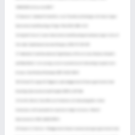
146(4):600-6; discussion 606-7.
15. Guarner C, Santalo M, Gordillo J, et al. Trasnfusion Strategies for Acute Upper
Gastrointestinal Bleeding. N Engl J Med 2013; 368: 11-21
16. Gupta R, Greer S. Lower Gastrointestinal Bleeding of unknown origin: tricks of
the trade. Scandinavian Journal of Surgery 2010; 99: 103-105
17. Hadzibulic E and Govedarica S. Significance of Forrest classification, Rockall’s
and Blatchford’s risk scoring system in prediction of rebleeding in peptic ulcer
disease. Acta Medica Medianae 2007; 46 (4): 38-43
18. Helmut M, Jurgen B. Diagnosis and management of lower gastrointestinal
bleeding. Gastroenterol and Hepatol 2009; 6: 637-646
19. Hu ML, Wu KL, Chiu KW, et al. Predictors of rebleeding after initial
hemostasis with epinephrine injection in high-risk ulcers. World J
Gastroenterol. 2010; 16(43):5490-5.
20. Kuipers E, Holster I. Management of acute nonvariceal upper gastrointestinal