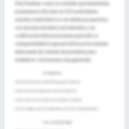
Para finalizar, como se comentó oportunamente,
proponemos efectuar, en UCIs polivalente,
estudios multicéntricos con diseño prospectivo,
con una base de datos normatizada y con
codificación internacional para permitir su
comparabilidad lo que permitiría un incremento
interesante de volumen de pacientes para
establecer conclusiones más generales.
Dr. Jorge Neira
Miembro de Número, Academia Nacional de Medicina
Fellow American College of Critical Care Medicina
Fellow, American Association for the Surgery of Trauma
Jefe UCI, Sanatorio de la Trinidad Palermo. Director, Programa Trauma.
Dra. Cecilia De Filippo