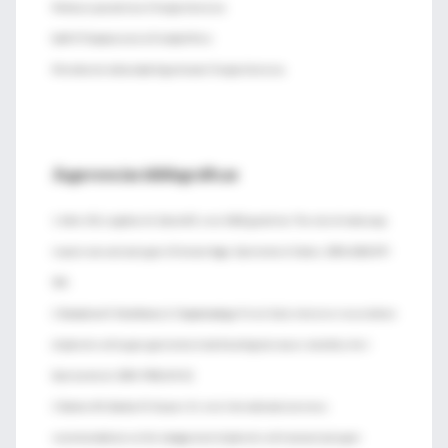
Medica especialista en Terapia Intensiva
Staff UTI Sanatorio de la Trinidad Mitre
Miembro de la Sociedad Argentina de Terapia Intensiva.
Sugerencias bibliográficas
1. Adler DG, Leighton JA, Davila RE, et al. ASGE guideline: The role of endoscopy
in acute non-variceal upper-GI hemorrhage. Gastrointest Endosc. 2004; 60(4):497-
504.
2. Baradarian R, Ramdhaney S, Chapalamadugu R et al. Early intensive resuscitation
of patients with upper gastrointestinal bleeding decreases mortality. Am J
Gastroenterol. 2004; 99(4):619-22.
3. Barkun AN, Bardou M, Kuipers EJ, et al. International consensus
recommendations on the management of patients with nonvariceal upper