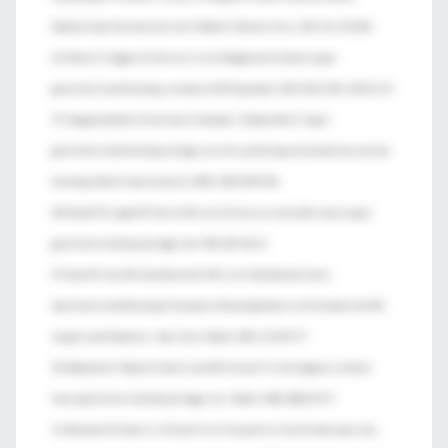
Panamericana. Decimosexto ciclo. Módulo 3. Buenos Aires, 2011. Pp. 159-204.
26. Palmer K, Higgins B, Kelsey A, et al. Management of acute upper
gastrointestinal bleeding: summary of NICE guidance. BMJ 2012; 344: e3412 (1-5)
27. Pongprasobchai S, Nimitvilai S, Chasawat J, Manatsathit S. Upper
gastrointestinal bleeding etiology score for predicting variceal and non-variceal
bleeding. World J Gastroenterol. 2009; 15(9):1099-104
28. Rockall TA, Logan RF, Devlin HB, et al. Risk assessment after acute upper
gastrointestinal haemorrhage. Gut 1996; 38: 316-21
29. Ryan MJ, Key SM, Dumbleton SA, MD, et al. Nonlocalized Lower
Gastrointestinal Bleeding: Provocative Bleeding Studies with Intraarterial tPA,
Heparin, and Tolazoline. J Vasc Interv Radiol. 2001; 12:1273-77.
30. Sabharwal R, Vladica P, Chou R, Law WP. Helical CT in the diagnosis of acute
lower gastrointestinal haemorrhage. Eur J Radiol. 2006; 58(2):273-9.
31. Saltzman JR, Strate LL, Di Sena V et al. Prospective trial of endoscopic clips