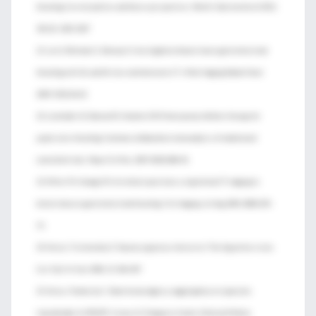
bleeding: Current policies and future perspectives. World J Gastroenterol 2012;
18 (11): 1202-1207
21. Lee S, Welman CJ, Ramsay D. Investigation of acute lower gastrointestinal
bleeding with 16- and 64-slice multidetector CT. J Med Imaging Radiat Oncol.
2009; 53(1):56-63.
22. Leontiadis GI, Sharma VK, Howden CW. Proton pump inhibitor therapy for
peptic ulcer bleeding: Cochrane collaboration meta-analysis of randomized
controlled trials. Mayo Clin Proc. 2007; 82(3):286-96.
23. Miller FH, Hwang CM. An initial experience: using helical CT imaging to
detect obscure gastrointestinal bleeding. Clin Imaging. Jul-Aug 2004; 28(4):245-
51.
24. Neira J, Tisminetzky G. Trauma surgeon as intensivist: The Argentine vision.
Curr Op Crit Care 2006; 12: 366-369
25. Neira, J Fondevila, C. Shock hemorrágico y coagulopatía en el paciente
traumatizado. En PROATI. Ceraso, D; Chiappero, G (eds). Editorial Médica