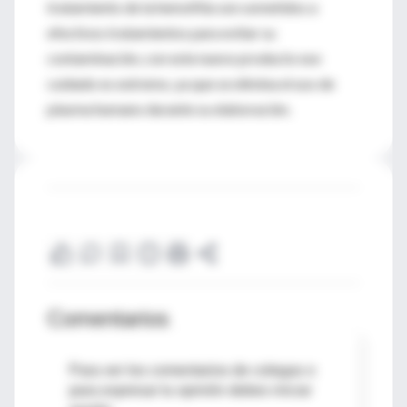
tratamiento de la hemofilia son sometidos a
efectivos tratamientos para evitar su
contaminación, con este nuevo producto ese
cuidado es extremo, ya que se elimina el uso de
plasma humano durante su elaboración.
Comentarios
Para ver los comentarios de colegas o
para expresar tu opinión debes iniciar