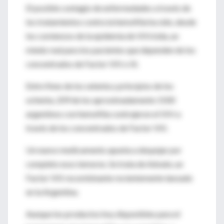
El posible contagio de enfermedades a través de
los tratamientos contra la hemofilia ha sido, desde
los comienzos de la epidemia de VIH/sida, un
miedo real para los pacientes que dependen de los
concentrados de Factor VIII o IX.
Entre fines de los setenta y principios de los
ochenta, 209 de los aproximadamente 1500
argentinos con hemofilia contrajeron el VIH a
través de los concentrados de Factor VIII.
Un nuevo medicamento apunta a despejar por
completo esos temores. Se trata de Advate, un
Factor VIII recombinante recientemente lanzado
en la Argentina.
Aunque los productos hoy disponibles para el