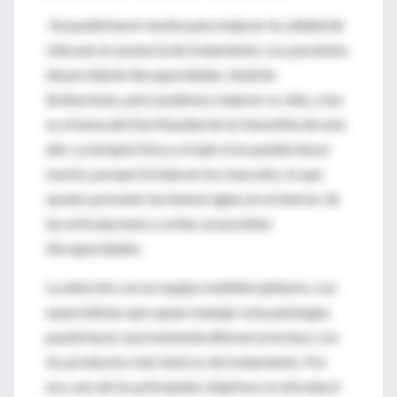
-Se puede hacer mucho para mejorar la calidad de
vida aun en ausencia de tratamiento. Los pacientes
desarrollarán discapacidades, tendrán
limitaciones, pero podemos mejorar su vida, y ése
es el tema del Día Mundial de la Hemofilia de este
año. La terapia física y el ejercicio pueden hacer
mucho, porque fortalecen los músculos, lo que
ayuda a prevenir las hemorragias en el interior de
las articulaciones y evitar así posibles
discapacidades.
La atención con un equipo multidisciplinario, con
especialistas que sepan manejar esta patología,
puede hacer una tremenda diferencia incluso con
los productos más básicos de tratamiento. Por
eso, uno de los principales objetivos es introducir