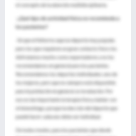
el concepto de la atención multidisciplinaria.
-¿Qué tipo de actividad física se recomienda a
los pacientes?
-Sé que el fútbol es aquí un deporte muy popular,
pero los que requieren un gran contacto físico los
disfrutamos mucho como espectadores y no los
recomendamos en general para los pacientes.
Recomendamos los deportes individuales; uno de
los mejores, pero que no siempre está disponible
para la población en general, es la natación. Por
eso es tan importante la terapia física, hablar con
el kinesiólogo, porque la elección del deporte que
puede hacer cada uno debe ser individual.
De todos modos, para los pacientes que desde