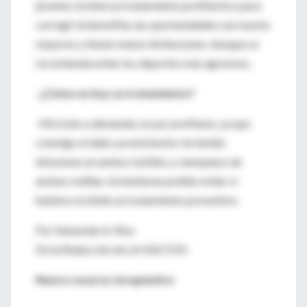
jóvenes reciben un tratamiento profiláctico para
corregir la hemofilia, las oportunidades son mucho
mayores y tienen menos limitaciones. Aunque se
recomienda evitar los deportes más agresivos.
-¿Cómo es hoy su tratamiento?
-Me trato a demanda, no por profilaxis, ya que
conmigo el daño ya está hecho: he tenido
infusiones en ambos tobillos y reemplazo de
ambas rodillas. Se hubieran podido evitar si
hubiera recibido un tratamiento preventivo.
Por Sebastián A. Ríos
De la Redacción de LA NACION
Nuevo recurso terapéutico