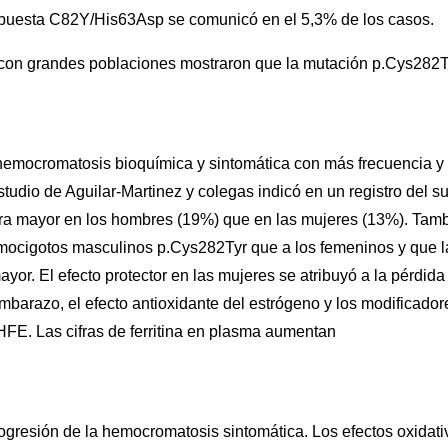
mpuesta C82Y/His63Asp se comunicó en el 5,3% de los casos.
 con grandes poblaciones mostraron que la mutación p.Cys282T
emocromatosis bioquímica y sintomática con más frecuencia y
udio de Aguilar-Martinez y colegas indicó en un registro del su
 era mayor en los hombres (19%) que en las mujeres (13%). Tam
mocigotos masculinos p.Cys282Tyr que a los femeninos y que l
r. El efecto protector en las mujeres se atribuyó a la pérdida
embarazo, el efecto antioxidante del estrógeno y los modificador
HFE. Las cifras de ferritina en plasma aumentan
ogresión de la hemocromatosis sintomática. Los efectos oxidati