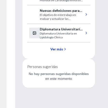
Mundial de Cardiología envía un
mensaje exclusivo para los
lectores de IntraMed
Nuevas definiciones para
El objetivo de este trabajo es
sepsis y shock séptico
evaluar y actualizar las
definiciones de sepsis y de shock
séptico, que fueron revisadas por
Diplomatura Universitaria
última vez en 2001.
Diplomatura Universitaria en
en Lipidología Clínica
Lipidología Clínica
Ver más
Personas sugeridas
No hay personas sugeridas disponibles
en este momento