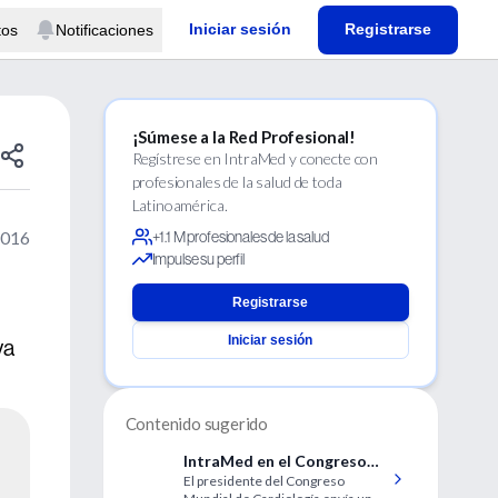
Iniciar sesión
Registrarse
tos
Notificaciones
¡Súmese a la Red Profesional!
Regístrese en IntraMed y conecte con
profesionales de la salud de toda
Latinoamérica.
2016
+1.1 M profesionales de la salud
Impulse su perfil
Registrarse
Iniciar sesión
va
Contenido sugerido
IntraMed en el Congreso
El presidente del Congreso
Mundial de Cardiología