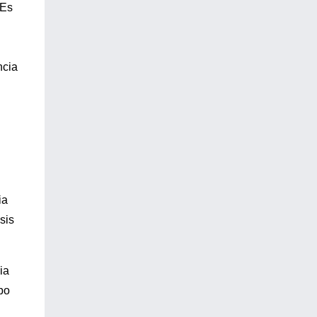
 Es
ncia
ia
sis
ia
po