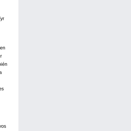
yr
 en
r
bién
a
es
vos