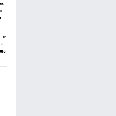
ero
to
su
 que
 el
pero