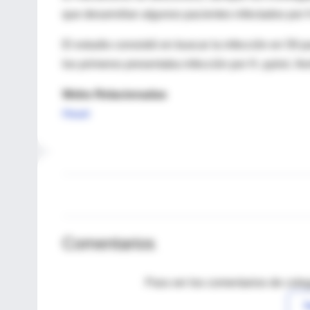
que desarrollan algunos pacientes infectados por H
El estudio consistió en buscar la infección en 59 p
los primeros presentaba infección por H. pylori, fre
Webs Relacionadas
Heart
Comentarios
Para ver los comentarios de coleg
I