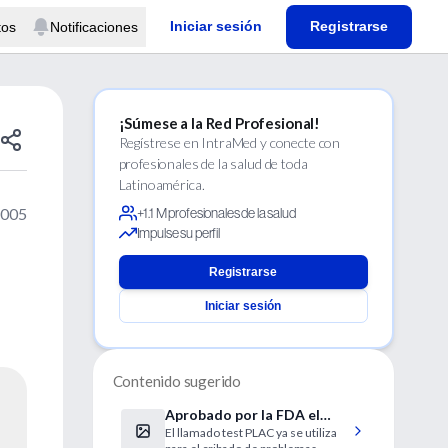
Iniciar sesión
Registrarse
tos
Notificaciones
¡Súmese a la Red Profesional!
Regístrese en IntraMed y conecte con
profesionales de la salud de toda
Latinoamérica.
2005
+1.1 M profesionales de la salud
Impulse su perfil
Registrarse
Iniciar sesión
Contenido sugerido
Aprobado por la FDA el
El llamado test PLAC ya se utiliza
primer test sanguíneo para