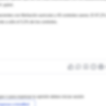
. pylori.
acientes con fibrilación auricular y 45 controles sanos. El 97,2
nte a sólo el 5,3% de los controles.
as o para expresar tu opinión debes iniciar sesión
ngresar a IntraMed