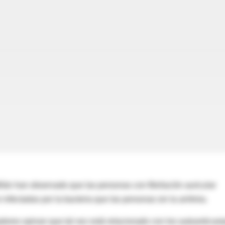
ilán han observado que las personas con fibrilación auricular
nfectadas por la bacteria que las personas sin la arritmia.
ores opinan que tal vez está relacionado con los autoanticuer