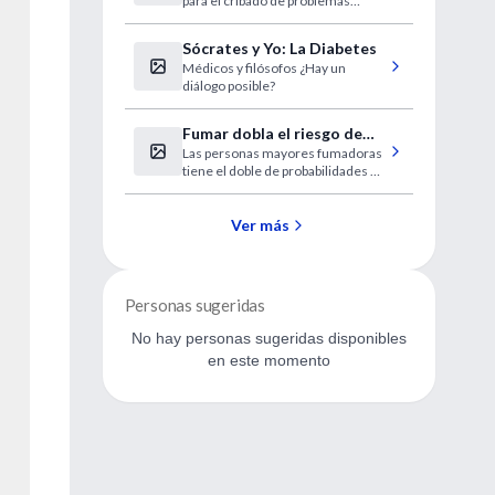
para el cribado de problemas
calcular el riesgo de ictus
cardíacos. Ahora ha sido aprobado
por la FDA estadounidense para
Sócrates y Yo: La Diabetes
ayudar a predecir el riesgo de
Médicos y filósofos ¿Hay un
ictus, tal como anuncia la
diálogo posible?
compañía fabricante diaDexus.
Fumar dobla el riesgo de
Las personas mayores fumadoras
sufrir degeneración
tiene el doble de probabilidades de
macular
sufrir degeneración macular
asociada a la edad (DMAE) que las
no fumadoras, según un amplio
Ver más
estudio realizado entre la
población británica por un equipo
coordinado por la London School
of Hygiene and Tropical Medicine.
Personas sugeridas
No hay personas sugeridas disponibles
en este momento