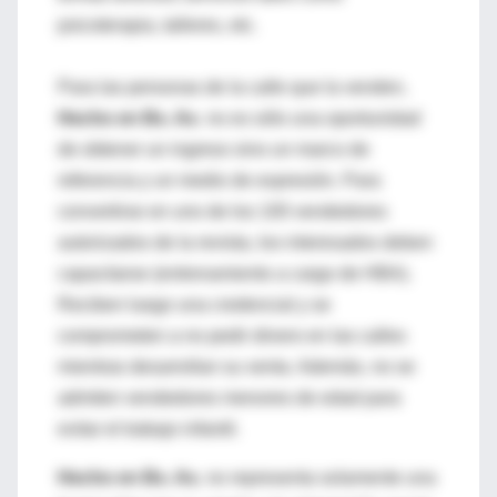
psicoterapia, talleres, etc.
Para las personas de la calle que la venden,
Hecho en Bs. As
. no es sólo una oportunidad
de obtener un ingreso sino un marco de
referencia y un medio de expresión. Para
convertirse en uno de los 100 vendedores
autorizados de la revista, los interesados deben
capacitarse (entrenamiento a cargo de HBA).
Reciben luego una credencial y se
comprometen a no pedir dinero en las calles
mientras desarrollan su venta. Además, no se
admiten vendedores menores de edad para
evitar el trabajo infantil.
Hecho en Bs. As.
no representa solamente una