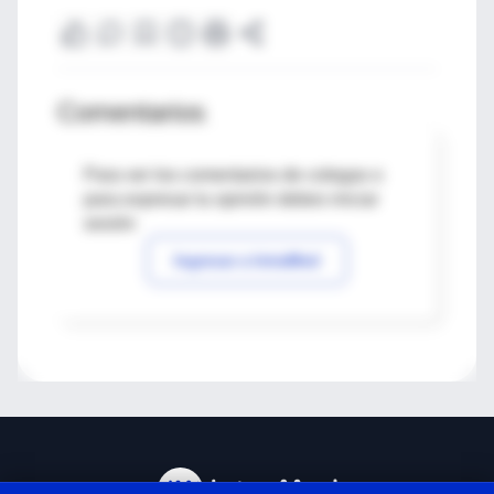
Comentarios
Para ver los comentarios de colegas o
para expresar tu opinión debes iniciar
sesión
Ingresar a IntraMed