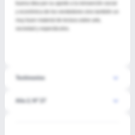
buena idea por su aporte a la reinserción social
y económica de los vendedores sino también un
muy buen material de lectura sobre arte,
sociedad y espectáculos.
Testimonios
Año 2, Nº 27