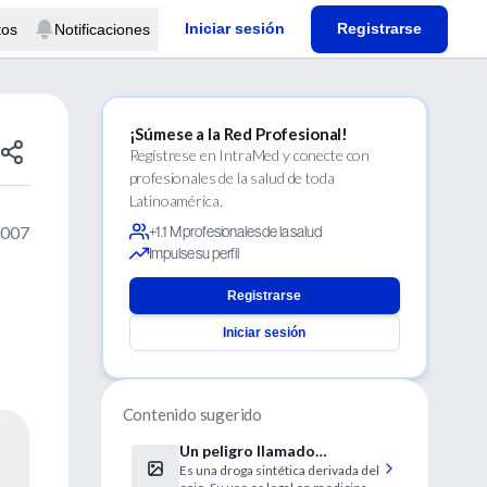
Iniciar sesión
Registrarse
tos
Notificaciones
¡Súmese a la Red Profesional!
Regístrese en IntraMed y conecte con
profesionales de la salud de toda
Latinoamérica.
2007
+1.1 M profesionales de la salud
Impulse su perfil
Registrarse
Iniciar sesión
Contenido sugerido
Un peligro llamado
Es una droga sintética derivada del
fentanilo