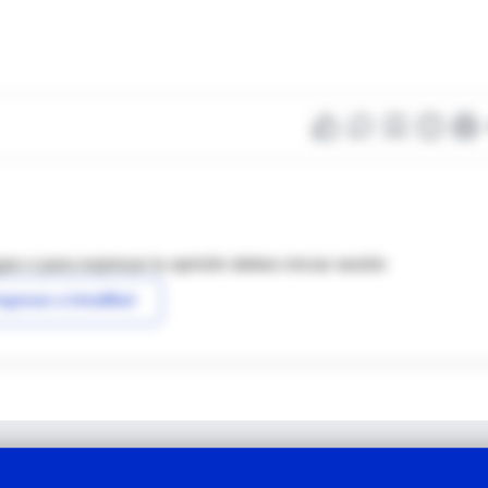
as o para expresar tu opinión debes iniciar sesión
ngresar a IntraMed