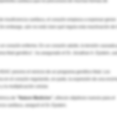
ipertrofia cardíaca que es precursora de muchas formas de
e insuficiencia cardíaca, el corazón empieza a expresar genes
Sin embargo, aún no está claro qué regula esta reactivación de 
 un corazón enfermo. En un corazón adulto, la tensión causada
ama fetal genético", ha asegurado el Dr. Jonathan A. Epstein, au
a HDAC previno el reinicio de un programa genético fetal. Los
a en el corazón regulando, en parte, la expresión de una enzi
y la multiplicación celular.
rónica de
“Nature Medicine”,
ofrecen objetivos nuevos para el
ncia cardíaca, aseguró el Dr. Epstein.