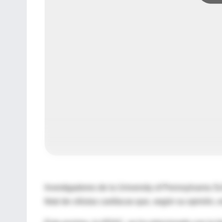
Investigadores de la University of Pennsylvania S
fetal de células cardíacas que, según su opinión, 