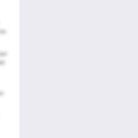
los
 por
tor
ma