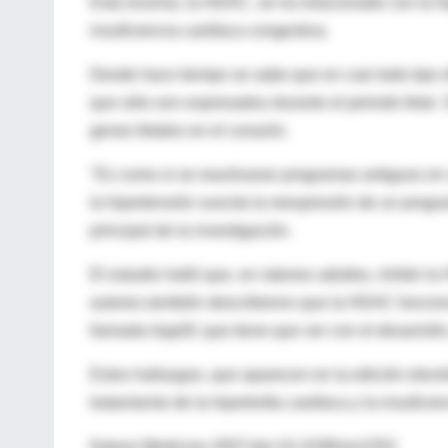
Esta enzima, la HDAC, se ha relacionado con la h
insuficiencia cardíaca congestiva.
Desde hace tiempo se sabe que en casi todo tipo d
que sólo son expresados durante el periodo fetal. 
genes fetales en el corazón.
"Es como si se reactivaran programas antiguos en
la hipertensión suscita la reexpresión de un progr
principal de la investigación.
El estudio halló que, en ratones adultos, inhibir l
autores también describieron que la HDAC funcion
llamada Inpp5f, que tiene que ver con el desarrollo 
Estos hallazgos, que aparecen en la edición elect
tratamiento de la hipertrofia cardíaca y la insuficie
Nature Medicine 2007;doi:10.1038/nm1552