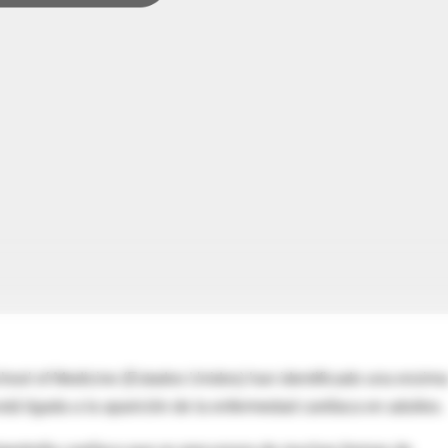
chool of Medicine (Estados Unidos) han identificado una enzim
está ligada a la aparición de la enfermedad cardíaca en adultos.