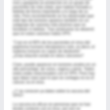
oral y garganta se producían en un grupo de
pacientes de más edad, que habían fumado y
bebido de forma importante a lo largo de su
vida. Pero recientemente se ha observado que
este tipo de tumores aparece también en un
subgrupo de varones más jóvenes que no
fumaban ni bebían. Tras analizarse se observó
que en estos varones había VPH.
"Casi en el 80% de los pacientes el virus del
papiloma humano desaparece solo, es decir, el
sistema inmune es capaz de destruirlo"
¿Esta relación existe en otros cánceres?
Claro, puede aparecer en tumores anales en un
alto porcentaje, de vulva, vagina y pene. Todos
estos están relacionados con el VPH. Pero hay
que dejar claro que lo que se contagia no es el
cáncer, es el virus.
¿Y se conocen ya datos sobre la vacuna del
VPH?
La vacuna es eficaz en personas que no han
tenido contacto con el virus, por eso se