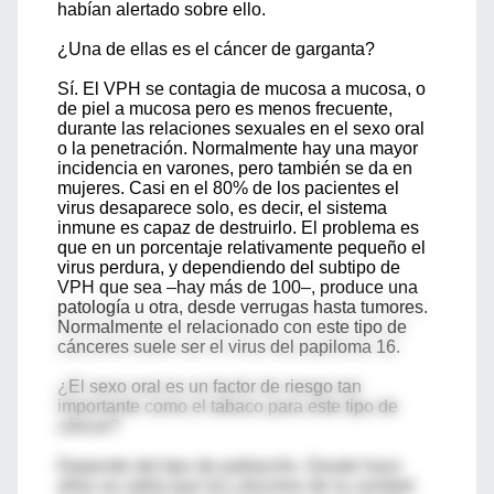
habían alertado sobre ello.
¿Una de ellas es el cáncer de garganta?
Sí. El VPH se contagia de mucosa a mucosa, o
de piel a mucosa pero es menos frecuente,
durante las relaciones sexuales en el sexo oral
o la penetración. Normalmente hay una mayor
incidencia en varones, pero también se da en
mujeres. Casi en el 80% de los pacientes el
virus desaparece solo, es decir, el sistema
inmune es capaz de destruirlo. El problema es
que en un porcentaje relativamente pequeño el
virus perdura, y dependiendo del subtipo de
VPH que sea –hay más de 100–, produce una
patología u otra, desde verrugas hasta tumores.
Normalmente el relacionado con este tipo de
cánceres suele ser el virus del papiloma 16.
¿El sexo oral es un factor de riesgo tan
importante como el tabaco para este tipo de
cáncer?
Depende del tipo de población. Desde hace
años se sabía que los cánceres de la cavidad