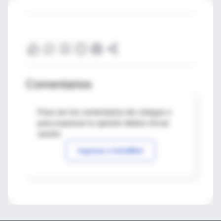
Comentarios
Para ver los comentarios de colegas o
para expresar tu opinión debes iniciar
sesión
Ingresar a IntraMed