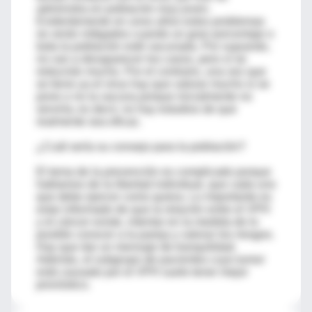
administra en población muy joven.
Evidentemente en unos años estos problemas
se verán mitigados cuando un gran porcentaje o
toda la población esté vacunada. Por supuesto,
no van a desaparecer los casos, pero sí se
reducirán mucho. Por el contrario, una vez que
se tiene ya el virus hay que valorar mucho si se
pone o no la vacuna porque inicialmente no
serviría; es decir, no hay estudios de que
realmente sea eficaz.
¿Cuál sería su consejo para la población?
El tema de la prevención es complicado porque
hablamos de la libertad individual, que cada uno
que debe ejercer como quiera. Lo importante es
estar informado de que la relación entre el VPH
y el cáncer existe, intentar en la medida de lo
posible conocer a la pareja y valorar los riesgos.
Hay que dar un mensaje de tranquilidad.
Además, el subgrupo de pacientes cuyo tumor
está causado por el VPH suele tener mejor
pronóstico.