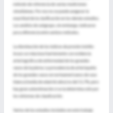
método de referencia de varias mediciones
simultáneas. Por eso no se puede asegurar la
exactitud de la clasiﬁcación en los demás estudios.
Los análisis de subgrupo, sin embargo, indicaron
poca diferencia entre ambos métodos.
La disminución de los índices de presión tobillo-
brazo se relaciona fuertemente con evidencia
arteriográfica de enfermedad de los grandes
vasos de la pierna. La prevalencia de arteriopatía
de los grandes vasos en norteamericanos de raza
blanca (media de edad 66 años) es del 11,7%, pero
hay gran subestimación si se la determina sólo por
los síntomas de claudicación.
Varios de los estudios incluidos en este trabajo