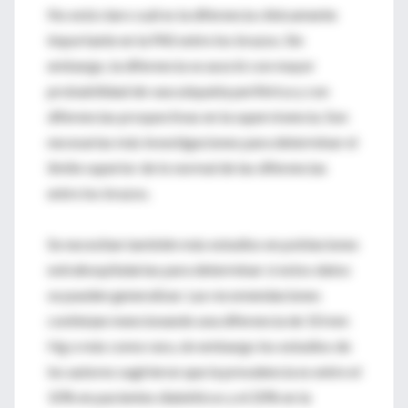
No está claro cuál es la diferencia clínicamente
importante en la PAS entre los brazos. Sin
embargo, la diferencia se asoció con mayor
probabilidad de vasculopatía periférica y con
diferencias prospectivas en la supervivencia. Son
necesarias más investigaciones para determinar el
límite superior de lo normal de las diferencias
entre los brazos.
Se necesitan también más estudios en poblaciones
extrahospitalarias para determinar si estos datos
se pueden generalizar. Las recomendaciones
continúan mencionando una diferencia de 10 mm
Hg o más como rara, sin embargo los estudios de
los autores sugirieron que la prevalencia es entre el
10% en pacientes diabéticos y el 20% en la