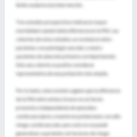
límite avalaría esta intervención.
Tres estudios prospectivos indicaron mayor
mortalidad cuando había diferencia en la PAS. Las
cohortes de estos estudios se reclutaron entre
pacientes con patología vascular y renal o
pacientes de atención primaria con hipertensión.
Sólo una cohorte se podría considerar
representativa de una población más amplia.
Por lo tanto, esta revisión sugiere que la diferencia
de la PAS entre ambos brazos es un factor
pronóstico independiente de episodios
cardiovasculares y muerte en poblaciones con alto
riesgo cardiovascular, pero esto no se puede
generalizar a pacientes sin factores de riesgo