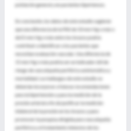
población general y en pacientes hipertensos.
En conclusión, los datos de este estudio sugieren
que una diferencia de la PAS de 10 mm Hg o más o
de15 mm Hg o más entre los brazos podría
contribuir a identificar a los pacientes que
necesitan evaluación vascular. Una diferencia de
15 mm Hg o más podría ser un indicador útil de
riesgo de vasculopatía periférica asintomática y
mortalidad. Los hallazgos de este estudio se
deberían incorporar a futuras recomendaciones
para la hipertensión y para la medición de la
presión arterial a fin de justificar la medición
bilateral de la presión en los brazos y para
promover la pesquisa dirigida para vasculopatía
periférica y el tratamiento intensivo de los