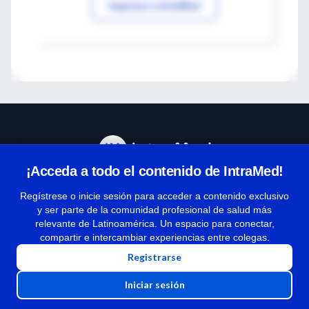
Ingresar a IntraMed
¡Acceda a todo el contenido de IntraMed!
Centro de Ayuda
Regístrese o inicie sesión para acceder a contenido exclusivo
y ser parte de la comunidad profesional de salud más
relevante de Latinoamérica. Un espacio para conectar,
Términos y condiciones
compartir e intercambiar experiencias entre colegas.
| Políticas de privacidad
Registrarse
| Todos los derechos reservados | Copyright 1997-2026
Iniciar sesión