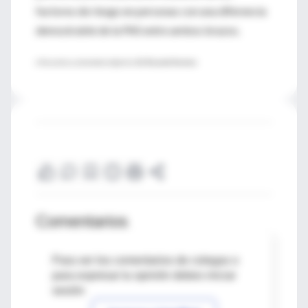
factores de riesgo en personas con una diferencia
demostrable de la PAS entre ambos brazos.
♦ Resumen y comentario objetivo:
Dr. Ricardo Ferreira
Comentarios
Para ver los comentarios de colegas o
para expresar tu opinión debes iniciar
sesión