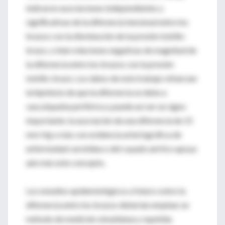
indicaron asociaciones independientes y
signiﬁcativas de la diferencia tensional entre los
brazos con la disminución de la presión tobillo-
brazo, o bien relaciones negativas de magnitud de
la diferencia entre los brazos con la presión
tobillo-brazo. Los datos de este trabajo refuerzan
la hipótesis de que la diferencia se debe a
vasculopatía periférica y puede así ser un signo
importante; la asociación de una diferencia de 15
mm Hg o más con evidencia arteriográfica de
enfermedad carotídea o del cayado aórtico apoya
aún más este concepto.
Los estudios epidemiológicos a futuro sobre la
diferencia entre los brazos deberían emplear un
método de medición simultánea y repetida.