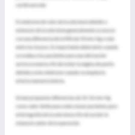
cardiovascular.
El síndrome de robo de la subclavia debido a
estenosis de la subclavia generalmente se asocia
con una diferencia de la PAS de 10 mm Hg o más
entre los brazos. Es importante detectarlo cuando
se evalúa a los pacientes para una derivación
aortocoronaria a fin de evitar la angina de pecho
debida a este síndrome cuando se emplea la
arteria mamaria interna.
Se han propuesto diferencias de 10-16 mm Hg
como valor límite para seleccionar pacientes para
arteriografía de la subclavia a fin de excluir la
estenosis antes de la operación.