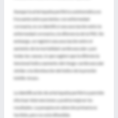
Aunque la arteriopatía periférica asintomática es
frecuente entre pacientes con enfermedad
coronaria, no se identificó una asociación entre la
enfermedad coronaria y la diferencia de la PAS. Sin
embargo, se registró una asociación entre el
aumento de la mortalidad cardiovascular y por
todas las causas, lo que sugiere que la diferencia
tensional indica aumento del riesgo cardiovascular
similar a la disminución del índice de la presión
tobillo-brazo.
La identiﬁcación de arteriopatía periférica permite
efectuar intervenciones y podría mejorar los
resultados. La pesquisa en atención primaria es
factible, pero no está difundida.