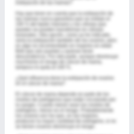
extirpación de las mamas?
Hay que tener en cuenta que la extirpación de
las mamas nunca garantiza que se extirpe el
100 % del tejido mamario y las células que
queden se pueden transformar en células
tumorales. Otra opción, como ya he indicado,
sería la extirpación también de los ovarios, pero
es algo no recomendado en mujeres en edad
fértil que aún puedan y quieran tener
descendencia. Por otra parte, aunque disminuye
muchísimo el riesgo de cáncer de mama,
tampoco lo quita al 100 %.
¿Qué influencia tiene la extirpación de ovarios
en el cáncer de mama?
El cáncer de mama depende en parte de los
niveles de estrógenos que están circulando por
la sangre. Cuanto menor sean los niveles de
estrógeno, menor es el riesgo. Probablemente
los ovarios son los que, en las mujeres,
producen la mayor cantidad de estrógeno, si no
se tienen ovarios disminuye el riesgo.