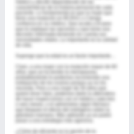
médico y decidir dependiendo de las
características de la historia personal de cada
paciente. Lo fundamental es que la mujer que
tiene una mutación en BCRA1 o 2 tenga
confianza en su médico. Que acuda a él para
que le explique las opciones y que tome una
decisión informada teniendo en cuenta sus
necesidades vitales. Lo importante es la calidad
de vida.
Supongo que la edad es un factor importante…
Claro, a una mujer con la mutación mayor de 60
años, que ya ha tenido la menopausia,
probablemente le podemos recomendar una
extirpación de los ovarios porque ya no los
necesita. Pero a una mujer de 30 años que
quiere tener hijos, podemos darle la alternativa
de hacer inspecciones con el médico cada tres
o seis meses, o el administrar algún fármaco
que bloquee el efecto del estrógeno sobre la
glándula mamaria. Más adelante ya se podrá
pasar a una estrategia más agresiva.
¿Cómo de eficiente es la opción de la