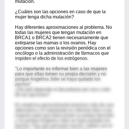
mutación.
¿Cuáles son las opciones en caso de que la
mujer tenga dicha mutación?
Hay diferentes aproximaciones al problema. No
todas las mujeres que tengan mutación en
BRCA1 o BRCA2 tienen necesariamente que
extirparse las mamas o los ovarios. Hay
opciones como son la revisión periódica con el
oncólogo o la administración de fármacos que
impiden el efecto de los estrógenos.
"Lo importante es informar bien a las mujeres
para que ellas tomen su propia decisión y no
porque Angelina Jolie se haya quitado los
pechos"
¿De qué depende el decantarse por una u otra
de las opciones?
En medicina generalmente tenemos más de una
alternativa y lo importante es informar bien a las
mujeres para que ellas tomen su propia decisión
y no porque Angelina Jolie se haya quitado los
pechos. Hay que pensarlo mucho, hablar con el