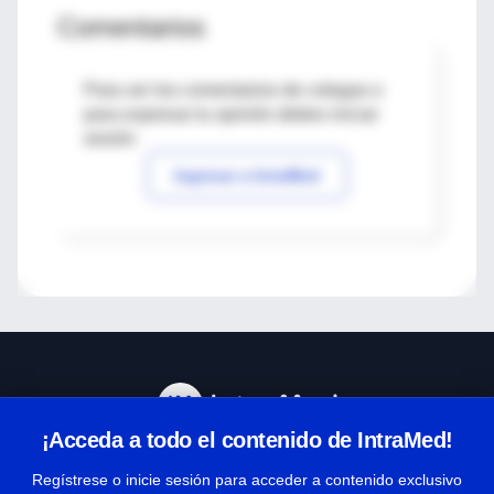
Comentarios
Para ver los comentarios de colegas o
para expresar tu opinión debes iniciar
sesión
Ingresar a IntraMed
¡Acceda a todo el contenido de IntraMed!
Centro de Ayuda
Regístrese o inicie sesión para acceder a contenido exclusivo