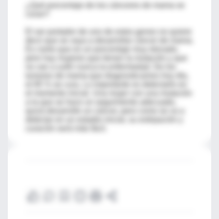
¿Qué porcentaje de los cánceres de mama se
curan?
El ser portador de uno de estos genes no quiere
decir que se vaya a desarrollar cáncer de mama.
Es cierto que es un porcentaje muy elevado,
pero hay mujeres que tienen la mutación y que
no van a sufrir nunca la enfermedad. De los
tumores de mama que diagnosticamos hoy día,
el 85 % se cura. Lo importante es detectarlo en
el momento inicial. Una mujer con una mutación
a la que se hace un seguimiento adecuado,
quizá desarrolle un cáncer, pero como se va a
detectar en un estadio inicial, su extirpación y
curación será más fácil.