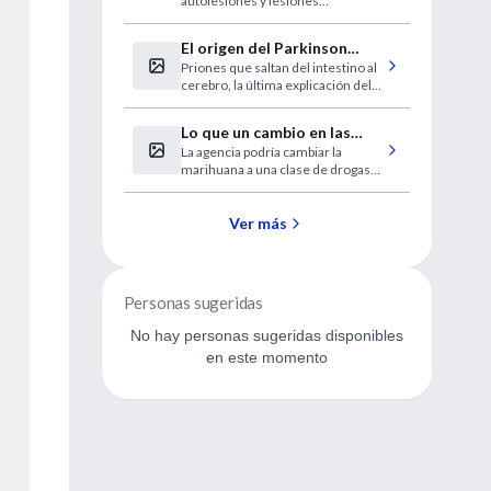
autolesiones y lesiones
recientes para el trastorno
accidentales
bipolar
El origen del Parkinson
Priones que saltan del intestino al
podría estar fuera del
cerebro, la última explicación del
cerebro
Parkinson
Lo que un cambio en las
La agencia podría cambiar la
normas de la DEA sobre la
marihuana a una clase de drogas
marihuana podría significar
con una regulación menos estricta
Ver más
Personas sugeridas
No hay personas sugeridas disponibles
en este momento