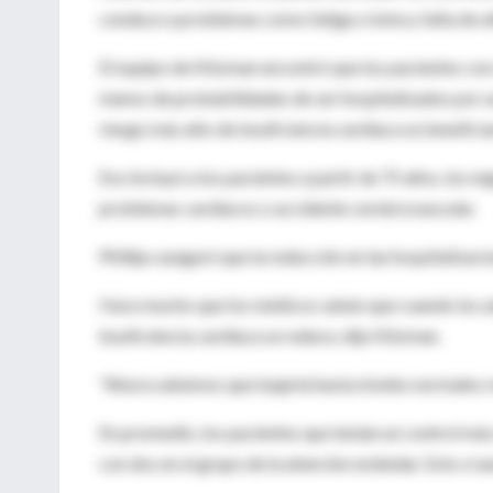
conduce a problemas como fatiga crónica, falta de al
El equipo de Kitzman encontró que los pacientes con u
menos de probabilidades de ser hospitalizados por un 
riesgo más alto de insuficiencia cardiaca se benefici
Eso incluyó a los pacientes a partir de 75 años, los 
problemas cardiacos o accidente cerebrovascular.
Phillips aseguró que la reducción en las hospitalizaci
Hace mucho que los médicos saben que cuando los adu
insuficiencia cardiaca se reduce, dijo Kitzman.
"Ahora sabemos que bajarla hasta niveles normales re
En promedio, los pacientes que tenían un control más
con dos en el grupo de la atención estándar. Esto sí