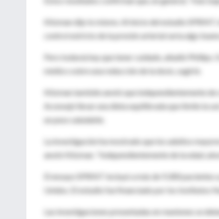
Estos resultados confirman que, en general, "más baja 
Kitzman dijo lo mismo. Al inicio del estudio SPRINT,
control estricto de la presión arterial sería algo buen
Pero todavía hay que tener cuidado, añadió Phillips.
médico sobre una reducción de la dosis, sugirió.
Kitzman también anotó que independientemente de cu
Aconsejó llevar una dieta equilibrada que limite la sa
un peso saludable.
La investigación ha mostrado que los adultos mayores
anotó Kitzman. "Independientemente de la edad, abord
El ensayo SPRINT incluyó a más de 9,300 pacientes a p
Unidos. El estudio fue financiado por los Institutos N
Las investigaciones presentadas en reuniones se deb