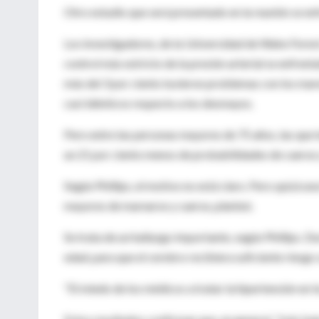
Otro estudio que será presentado en la reunión se en
Los investigadores, de la Universidad de Wake Forest
control más estricto de la presión arterial se enfre
más del 3 por ciento tuvieron problemas con los mareo
casi idénticos respecto a los desmayos.
Pero entre las personas mayores de 75 años, las que te
un 21 por ciento menos de probabilidades de caerse y 
Según Phillips, el motivo no está claro. Pero quizá u
mayores de marearse y caerse, planteó.
Se trata de un hallazgo importante, según Phillips. D
edad, para que el cerebro recibiera suficiente riesgo
"El miedo de los médicos a tratar la hipertensión en l