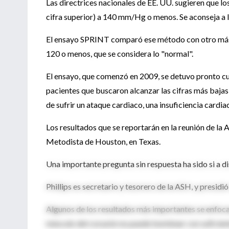
Las directrices nacionales de EE. UU. sugieren que los
cifra superior) a 140 mm/Hg o menos. Se aconseja a 
El ensayo SPRINT comparó ese método con otro más a
120 o menos, que se considera lo "normal".
El ensayo, que comenzó en 2009, se detuvo pronto cu
pacientes que buscaron alcanzar las cifras más bajas
de sufrir un ataque cardiaco, una insuficiencia cardi
Los resultados que se reportarán en la reunión de la 
Metodista de Houston, en Texas.
Una importante pregunta sin respuesta ha sido si a di
Phillips es secretario y tesorero de la ASH, y presidi
Algunos de los resultados más importantes se enfocan 
músculo del corazón no puede bombear con suficiente