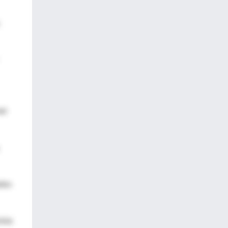
ner
ados
ista