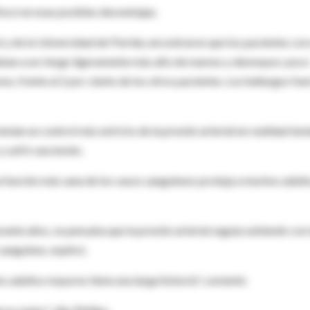
focó en esas posibles desventajas.
 y de la Universidad de Florida, encontraron que los pacientes con
ntaban a un riesgo ligeramente más alto de mareos y desmayos: poco
s, frente al 2 por ciento de los otros pacientes. Los hallazgos fue
nían un control más estricto de la presión arterial en realidad ten
sufrir una lesión.
na función más sana de los vasos sanguíneos proteja a muchos adult
urante años, se pensaba que la presión arterial seguía subiendo con 
 sanguíneo, explicó.
os adultos mayores tiene una larga historia", comentó.