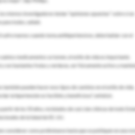
es mejor", dijo Phillips.
 los mismos investigadores tenían "opiniones opuestas" sobre si un
o para todos, señaló.
 Si sufre mareos cuando toma antihipertensivos, debe hablar con el
ántos medicamentos se tomen, el estilo de vida es importante.
l y con bastantes frutas y verduras, ser físicamente activo y mante
 también pueden hacer esos tipos de cambios en el estilo de vida,
ar la hipertensión es factible y beneficioso", enfatizó.
artir de los 50 años, reclutados de casi cien clínicas de todo Est
acionales de la Salud de EE. UU.
en considerar como preliminares hasta que se publiquen en una rev