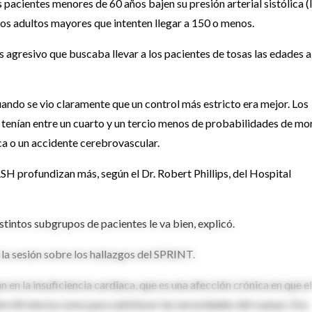
 pacientes menores de 60 años bajen su presión arterial sistólica (
los adultos mayores que intenten llegar a 150 o menos.
gresivo que buscaba llevar a los pacientes de tosas las edades a
ando se vio claramente que un control más estricto era mejor. Los
 tenían entre un cuarto y un tercio menos de probabilidades de mor
aca o un accidente cerebrovascular.
ASH profundizan más, según el Dr. Robert Phillips, del Hospital
stintos subgrupos de pacientes le va bien, explicó.
ó la sesión sobre los hallazgos del SPRINT.
en la insuficiencia cardiaca, que es una afección crónica en que el
 eficiencia como para satisfacer las necesidades del cuerpo. Eso