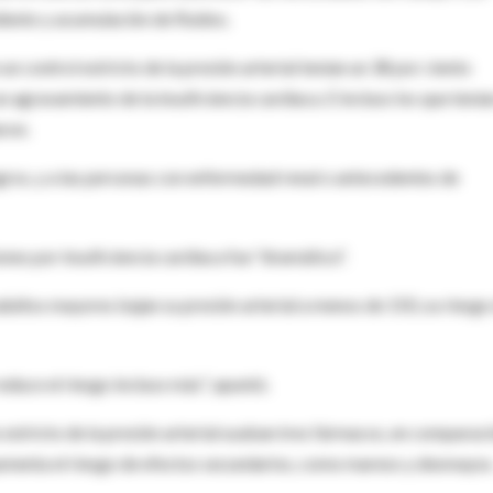
iento y acumulación de fluidos.
n control estricto de la presión arterial tenían un 38 por ciento
agravamiento de la insuficiencia cardiaca. E incluso los que tenía
aron.
negros, y a las personas con enfermedad renal o antecedentes de
ones por insuficiencia cardiaca fue "dramática".
ltos mayores bajan su presión arterial a menos de 150, su riesgo
duce el riesgo incluso más", apuntó.
 estricto de la presión arterial usaban tres fármacos, en comparac
 aumenta el riesgo de efectos secundarios, como mareos y desmayos