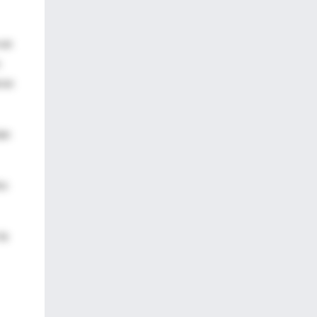
 un
ron
ían
os
la