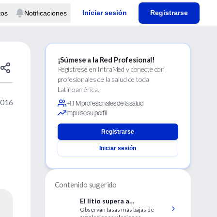
Iniciar sesión
Registrarse
tos
Notificaciones
¡Súmese a la Red Profesional!
Regístrese en IntraMed y conecte con
profesionales de la salud de toda
Latinoamérica.
2016
+1.1 M profesionales de la salud
Impulse su perfil
Registrarse
Iniciar sesión
Contenido sugerido
El litio supera a
Observan tasas más bajas de
medicamentos más