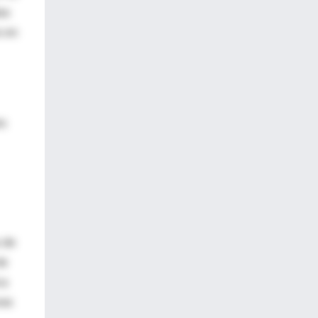
as
s en
ro
s de
de
ca
ras