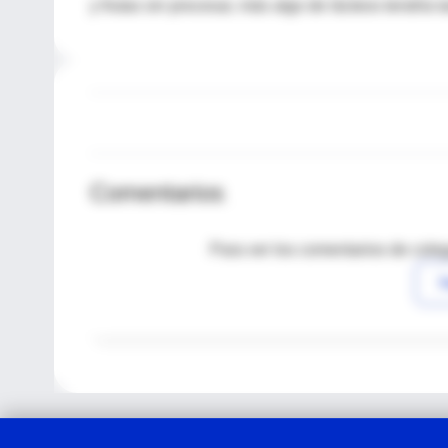
y frutas sin procesar, más algo de lácteos tendría 
Comentarios
Para ver los comentarios de coleg
I