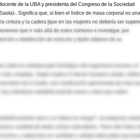
docente de la UBA y presidenta del Congreso de la Sociedad
aota)-. Significa que, si bien el índice de masa corporal es un
 la cintura y la cadera [que en las mujeres no debería ser superi
 tenemos que ir más allá de estos números e investigar, por
orción y distribución de músculo y tejido adiposo de su
s sobre el caleidoscopio fisiológico del organismo humano, el
 más complejo. Según explica el doctor Gustavo Lobato, médi
secretario de la Saota, una clasificación aproximada de esta n
o, hay individuos metabólicamente sanos y otros que sufren
metabólicamente sano y un obeso en riesgo? -se pregunta Lobat
 buena cantidad de tejido celular subcutáneo. Tiene alto índice 
a insulina, y adipocitos en cantidad y calidad adecuadas que pu