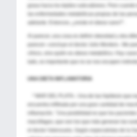
grasa hacia los tejidos subcutáneos. Pero cuando 
las enfermedades metabólicas propias de las pers
adelante. Entonces, ¿existe el obeso sano?".
Al parecer, una cosa es definir obesidad y otra di
parecen -concluye el doctor Julio Montero-. Me pa
clínico, sino quién es obeso metabólico. Hay casos 
lado, es importante que no se nos escapen individ
UNA DIETA INFLAMATORIA
* MAR DEL PLATA.- Una de las hipótesis que expli
encuentra infiltrada por una gran cantidad de mac
inflamación. "Una posibilidad es que los paciente
macrófagos, que son los que más generan las susta
el doctor Valenzuela. Según especialistas de la Sa