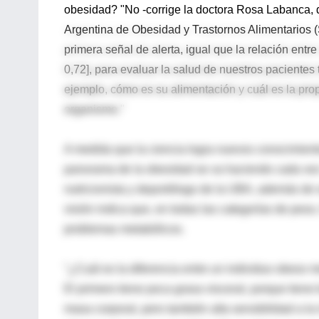
obesidad? "No -corrige la doctora Rosa Labanca, 
Argentina de Obesidad y Trastornos Alimentarios (S
primera señal de alerta, igual que la relación entre
0,72], para evaluar la salud de nuestros pacientes
ejemplo, cómo es su alimentación y cuál es la prop
organismo."
A medida que la ciencia logra nuevos conocimiento
panorama de la obesidad se va haciendo cada vez
nutricionista y deportólogo de la UBA, además de 
visión indica que, en todas las categorías de pes
problemas metabólicos.
"¿Cuál es la diferencia entre un individuo obeso 
El primero tiene poca grasa visceral, porque tiene
masa corporal, pero también alta sensibilidad a l