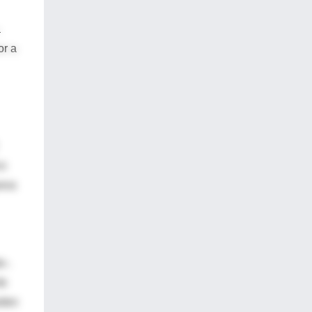
a
or a
co
ueva
o-.
de
eden