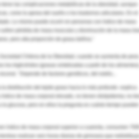
 tiene las complicaciones metabólicas de la obesidad, aunque 
s, como la apnea del sueño o los trastornos articulares. En el
rdado. Lo mismo puede ocurrir en personas con índice de masa
 sufren pérdida de masa muscular y disminución de la masa ós
eso, pero alta proporción de grasa dañina."
a Sociedad Chilena de la Obesidad, cuando se aumenta de peso
s triglicéridos (grasas sintetizadas a partir de los alimentos),
isceral. "Depende de factores genéticos, del estrés...
 distribución del tejido graso hacia lo más profundo -explica-.
ndice de masa corporal elevado, no tienen dislipidemia; no ti
a la glucosa, pero en ellos la pregunta es cuánto tiempo puede
nen índice de masa corporal superior a cuarenta, consumen 700
ientras realizan seis horas diarias de gimnasia que redistribuy