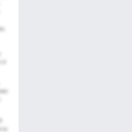
-
ea,
,
 si
enen
n
0
e su