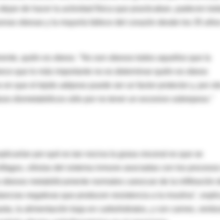
dejan de hacer la actividad física que practicaban, padecen tod
onas obesas y la mayoría fallece del corazón desde los 35 año
ferente, quién es obeso. "No son obesos todos aquellos que la
rece que lo más importante no es determinar quién es obeso
en que el tejido adiposo puede ser un factor protector y, por ot
uos dismetabólicos sólo por no tener un excesivo sobrepeso."
carían por qué es tan nociva la grasa visceral es que se
rófagos, células del sistema inmune asociadas con los proceso
s obesos metabólicamente normales carezcan de la infiltración 
ncias negativas que producen resistencia a la insulina", expli
ota, la alimentación baja en carbohidratos, y con carnes, verdu