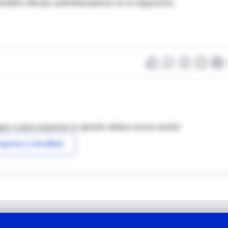
también efectos antiinflamatorios en el organismo.
as o para expresar tu opinión debes iniciar sesión
ngresar a IntraMed