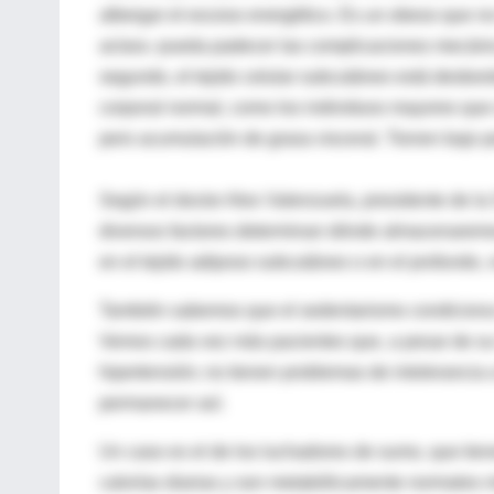
albergar el exceso energético. Es un obeso que no
aclara- pueda padecer las complicaciones mecánica
segundo, el tejido celular subcutáneo está desbo
corporal normal, como los individuos mayores que
pero acumulación de grasa visceral. Tienen bajo p
Según el doctor Alex Valenzuela, presidente de l
diversos factores determinan dónde almacenaremos lo
en el tejido adiposo subcutáneo o en el profundo, v
También sabemos que el sedentarismo condiciona la
Vemos cada vez más pacientes que, a pesar de su í
hipertensión; no tienen problemas de intolerancia 
permanecer así.
Un caso es el de los luchadores de sumo, que tie
calorías diarias y son metabólicamente normales m