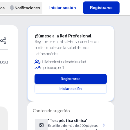
Iniciar sesión
Registrarse
tos
Notificaciones
¡Súmese a la Red Profesional!
Regístrese en IntraMed y conecte con
profesionales de la salud de toda
Latinoamérica.
2010
+1.1 M profesionales de la salud
Impulse su perfil
Registrarse
Iniciar sesión
Contenido sugerido
"Terapéutica clínica"
Este libro de más de 500 páginas,